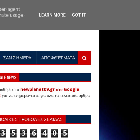
user-agent
erate usage
LEARN MORE
GOT IT
ΣΑΝ ΣΉΜΕΡΑ
ΑΠΟΦΘΈΓΜΑΤΑ
GLE NEWS
ουθήστε το
newplanet09.gr στο Google
s
για να ενημερώνεστε για όλα τα τελευταία άρθρα
ΝΟΛΙΚΈΣ ΠΡΟΒΟΛΈΣ ΣΕΛΊΔΑΣ
3
5
3
6
4
0
5