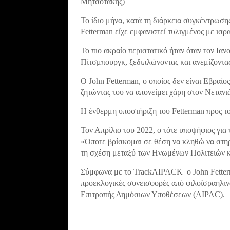
Μητσοτάκης)
Το ίδιο μήνα, κατά τη διάρκεια συγκέντρωση
Fetterman είχε εμφανιστεί τυλιγμένος με ισρ
Το πιο ακραίο περιστατικό ήταν όταν τον Ιαν
Πίτσμπουργκ, ξεδιπλώνοντας και ανεμίζοντας
Ο John Fetterman, ο οποίος δεν είναι Εβραίο
ζητώντας του να απονείμει χάρη στον Νετανι
Η ένθερμη υποστήριξη του Fetterman προς το
Τον Απρίλιο του 2022, ο τότε υποψήφιος για 
«Όποτε βρίσκομαι σε θέση να κληθώ να στηρ
τη σχέση μεταξύ των Ηνωμένων Πολιτειών κα
Σύμφωνα με το TrackAIPACK o John Fetterm
προεκλογικές συνεισφορές από φιλοϊσραηλι
Επιτροπής Δημόσιων Υποθέσεων (AIPAC).