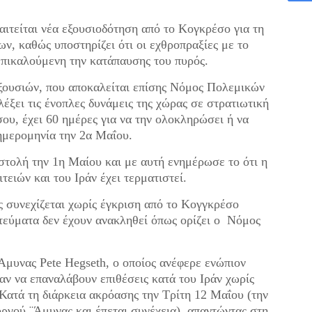
αιτείται νέα εξουσιοδότηση από το Κογκρέσο για τη
ν, καθώς υποστηρίζει ότι οι εχθροπραξίες με το
 επικαλούμενη την κατάπαυσης του πυρός.
ουσιών, που αποκαλείται επίσης Νόμος Πολεμικών
έξει τις ένοπλες δυνάμεις της χώρας σε στρατιωτική
ου, έχει 60 ημέρες για να την ολοκληρώσει ή να
ημερομηνία την 2α Μαΐου.
στολή την 1η Μαίου και με αυτή ενημέρωσε το ότι η
ιών και του Ιράν έχει τερματιστεί.
ς συνεχίζεται χωρίς έγκριση από το Κογγκρέσο
τεύματα δεν έχουν ανακληθεί όπως ορίζει ο Νόμος
Άμυνας Pete Hegseth, ο οποίος ανέφερε ενώπιον
ν να επαναλάβουν επιθέσεις κατά του Ιράν χωρίς
ατά τη διάρκεια ακρόασης την Τρίτη 12 Μαΐου (την
ργού ¨Άμυνας και έπεται συνέχεια), απαντώντας στη