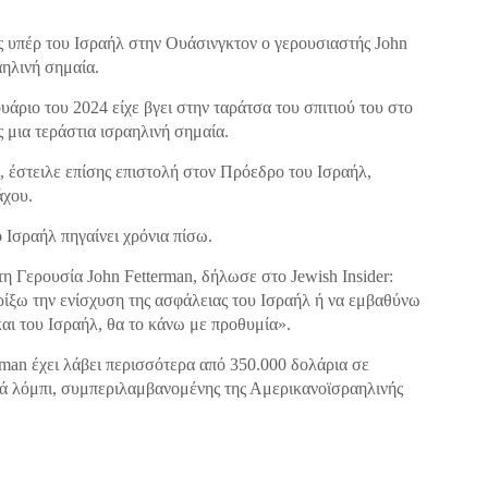
ς υπέρ του Ισραήλ στην Ουάσινγκτον ο γερουσιαστής John
αηλινή σημαία.
ουάριο του 2024 είχε βγει στην ταράτσα του σπιτιού του στο
 μια τεράστια ισραηλινή σημαία.
ς, έστειλε επίσης επιστολή στον Πρόεδρο του Ισραήλ,
άχου.
 Ισραήλ πηγαίνει χρόνια πίσω.
τη Γερουσία John Fetterman, δήλωσε στο Jewish Insider:
ίξω την ενίσχυση της ασφάλειας του Ισραήλ ή να εμβαθύνω
ι του Ισραήλ, θα το κάνω με προθυμία».
an έχει λάβει περισσότερα από 350.000 δολάρια σε
νά λόμπι, συμπεριλαμβανομένης της Αμερικανοϊσραηλινής