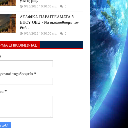
γονείς μας.
9/26/2025 10:30:00 π.μ.
0
ΔΕΛΦΙΚΑ ΠΑΡΑΓΓΕΛΜΑΤΑ 3.
ΕΠΟΥ ΘΕΩ - Να ακολουθούμε τον
Θεό .
9/24/2025 10:30:00 π.μ.
0
ΡΜΑ ΕΠΙΚΟΙΝΩΝΊΑΣ
α
ρονικό ταχυδρομείο
*
μα
*