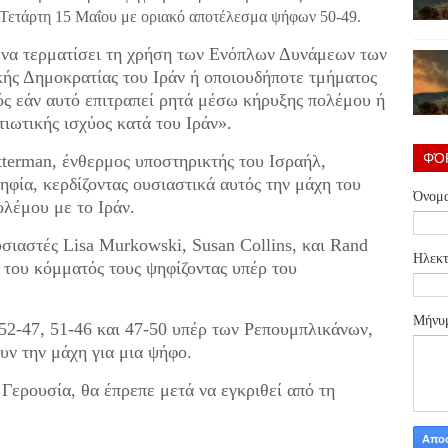
 Τετάρτη 15 Μαΐου με οριακό αποτέλεσμα ψήφων 50-49.
να τερματίσει τη χρήση των Ενόπλων Δυνάμεων των
ής Δημοκρατίας του Ιράν ή οποιουδήποτε τμήματος
ός εάν αυτό επιτραπεί ρητά μέσω κήρυξης πολέμου ή
τιωτικής ισχύος κατά του Ιράν».
ΦΌ
terman, ένθερμος υποστηρικτής του Ισραήλ,
φία, κερδίζοντας ουσιαστικά αυτός την μάχη του
Όνομ
λέμου με το Ιράν.
σιαστές Lisa Murkowski, Susan Collins, και Rand
Ηλεκτ
 του κόμματός τους ψηφίζοντας υπέρ του
Μήνυ
 52-47, 51-46 και 47-50 υπέρ των Ρεπουμπλικάνων,
υν την μάχη για μια ψήφο.
Γερουσία, θα έπρεπε μετά να εγκριθεί από τη