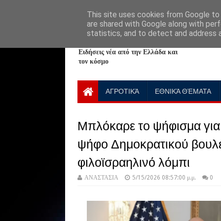
HOME
ABOUT
CONTACT US
This site uses cookies from Google to d
are shared with Google along with perf
statistics, and to detect and address 
NewPlanet09
Ειδήσεις νέα από την Ελλάδα και
τον κόσμο
ΑΓΡΟΤΙΚΆ
ΕΘΝΙΚΆ ΘΈΜΑΤΑ
Μπλόκαρε το ψήφισμα για
ψήφο Δημοκρατικού βουλε
φιλοϊσραηλινό λόμπι
ΑΝΑΣΤΑΣΙΑ
5/15/2026 08:57:00 μ.μ.
0