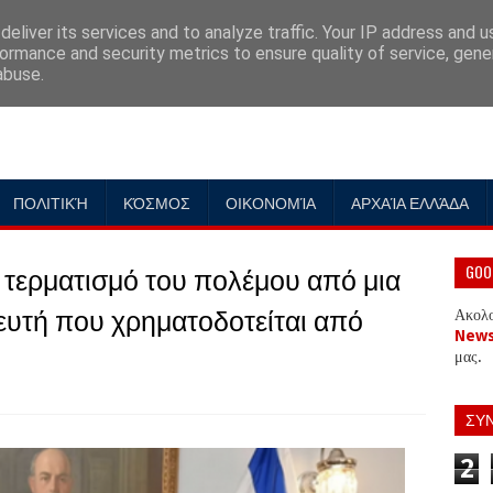
eliver its services and to analyze traffic. Your IP address and 
ormance and security metrics to ensure quality of service, gen
abuse.
ΠΟΛΙΤΙΚΉ
ΚΌΣΜΟΣ
ΟΙΚΟΝΟΜΊΑ
ΑΡΧΑΊΑ ΕΛΛΆΔΑ
 τερματισμό του πολέμου από μια
GOO
υτή που χρηματοδοτείται από
Ακολ
New
μας.
ΣΥ
2