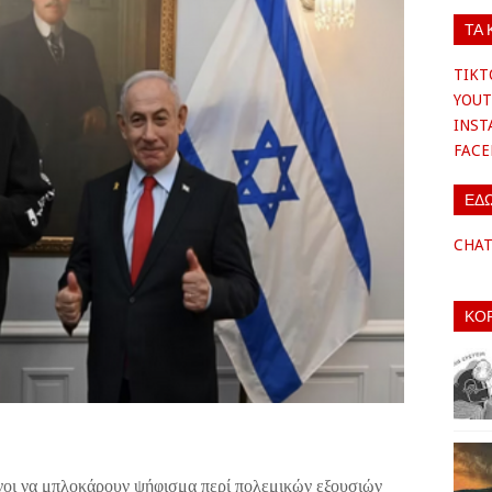
ΤΑ 
TIKT
YOUT
INS
FAC
ΕΔ
CHA
ΚΟ
νοι να μπλοκάρουν ψήφισμα περί πολεμικών εξουσιών