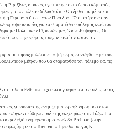
η Βιρτζίνια, ο οποίος ηγείται της τακτικής του κόμματός
ρίες για τον πόλεμο δήλωσε ότι «Θα έρθει μια μέρα και
αυτή η Γερουσία θα πει στον Πρόεδρο: “Σταματήστε αυτόν
άλλουμε ψηφοφορίες για να σταματήσει ο πόλεμος κατά του
Ψήφισμα Πολεμικών Εξουσιών μας έλαβε 49 ψήφους. Οι
 από τους ψηφοφόρους τους: τερματίστε αυτόν τον
η κρίσιμη ψήφος μπλόκαρε το ψήφισμα, συντάχθηκε με τους
βουλευτικού μέτρου που θα σταματούσε τον πόλεμο και τις
ι
 ότι ο John Fetterman έχει φωτογραφηθεί πιο πολλές φορές
άνικη.
ατικός γερουσιαστής ανέμιζε μια ισραηλινή σημαία στον
ς που συγκεντρώθηκαν υπέρ της εκεχειρίας στην Γάζα. Για
το ακροδεξιά ενημερωτική ιστοσελίδα Breitbart (στην
ου παραχώρησε στο Breitbart ο Πρωθυπουργός Κ.