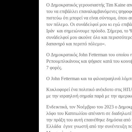
Ο Δημοκρατικός γερουσιαστής Tim Kaine από τ
του να επιβάλλει επαναλαμβανόμενες ψηφοφο
πιστεύω ότι μπορεί να είναι σύντομα, όπου 
τον πόλεμο. Οι συνάδελφοί μου κι εγώ επιβ
Ιράν και σημειώνουμε πρόοδο. Σήμερα, το 
συνάδελφοί μου ακούνε όλο και περισσότερο
δαπανηρό και περιττό πόλεμο».
Ο Δημοκρατικός John Fetterman του οποίου 
Ρεπουμπλικάνους και ψήφισε κατά του κοινο
7 φορές.
Ο John Fetterman και τα φιλοισραηλινά λόμπ
Κυκλοφορεί ένα πολιτικό ανέκδοτο στις ΗΠΑ,
με την ισραηλινή σημαία παρά με την αμερικ
Ενδεικτικά, τον Νοέμβριο του 2023 ο Δημοκρ
λόφο του Καπιτωλίου απέναντι σε διαδηλωτέ
την πράξη του αυτή επαινέθηκε δημόσια από 
Ελλάδα έγινε γνωστή από την συνέντευξη π