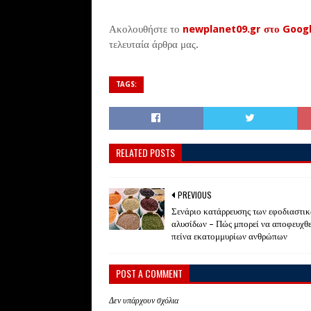
Ακολουθήστε το
newplanet09.gr στο Goog
τελευταία άρθρα μας.
TAGS:
RELATED POSTS
PREVIOUS
Σενάριο κατάρρευσης των εφοδιαστι
αλυσίδων – Πώς μπορεί να αποφευχθε
πείνα εκατομμυρίων ανθρώπων
POST A COMMENT
Δεν υπάρχουν σχόλια