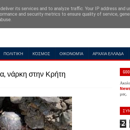
eliver its services and to analyze traffic. Your IP address and 
ormance and security metrics to ensure quality of service, gen
abuse.
ΠΟΛΙΤΙΚΉ
ΚΌΣΜΟΣ
ΟΙΚΟΝΟΜΊΑ
ΑΡΧΑΊΑ ΕΛΛΆΔΑ
δα, νάρκη στην Κρήτη
GOO
Ακολ
New
μας.
ΣΥ
2