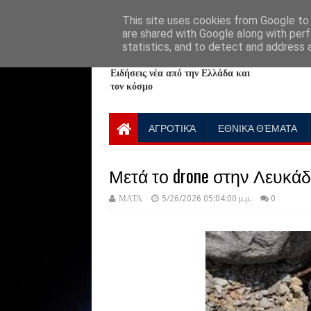
HOME
ABOUT
CONTACT US
This site uses cookies from Google to d
are shared with Google along with perf
statistics, and to detect and address 
NewPlanet09
Ειδήσεις νέα από την Ελλάδα και
τον κόσμο
ΑΓΡΟΤΙΚΆ
ΕΘΝΙΚΆ ΘΈΜΑΤΑ
Μετά το drone στην Λευκά
ΜΑΤΑ
5/26/2026 05:04:00 μ.μ.
0