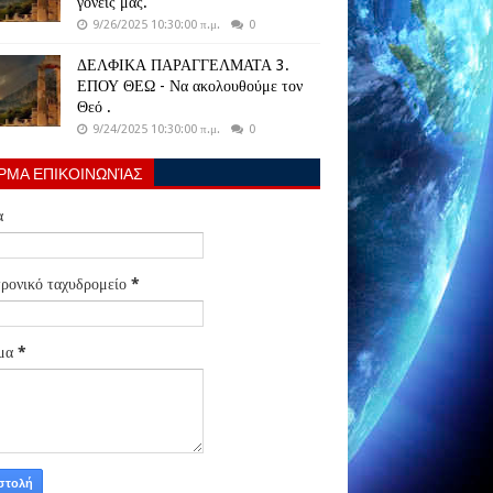
γονείς μας.
9/26/2025 10:30:00 π.μ.
0
ΔΕΛΦΙΚΑ ΠΑΡΑΓΓΕΛΜΑΤΑ 3.
ΕΠΟΥ ΘΕΩ - Να ακολουθούμε τον
Θεό .
9/24/2025 10:30:00 π.μ.
0
ΡΜΑ ΕΠΙΚΟΙΝΩΝΊΑΣ
α
ρονικό ταχυδρομείο
*
μα
*