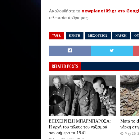
Ακολουθήστε το
newplanet09.gr στο Goog
τελευταία άρθρα μας.
TAGS:
ΚΡΗΤΗ
ΜΕΣΟΓΕΙΟΣ
ΝΑΡΚΗ
ΟΥ
RELATED POSTS
ΕΠΙΧΕΙΡΗΣΗ ΜΠΑΡΜΠΑΡΟΣΑ:
Μετά το d
Η αρχή του τέλους του ναζισμού
νάρκη στη
σαν σήμερα το 1941
May 26, 