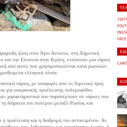
ΤΑ 
TIKT
YOUT
INS
FAC
ΕΔ
 βραχώδη ζώνη στον Άγιο Αντώνιο, στη Δημοτική
 και την Ελούντα στην Κρήτη, εντόπισαν μια νάρκη
CHA
νική από αυτές που χρησιμοποιούνται κατά ρωσικών
 μισθωμένα ελληνικά πλοία.
ΚΟ
ναυτική νάρκη, με αναφορές από το Λιμενικό προς
ιται για ουκρανικής προέλευσης πολεμοφόδιο.
ρει χαρακτηριστικά που παραπέμπουν σε νάρκες που
τη διάρκεια του πολέμου μεταξύ Ρωσίας και
αι η προέλευση και η διαδρομή του αντικειμένου. Αν
 απόθεμα, που ξεβράστηκε και εντοπίστηκε τυχαία, ή