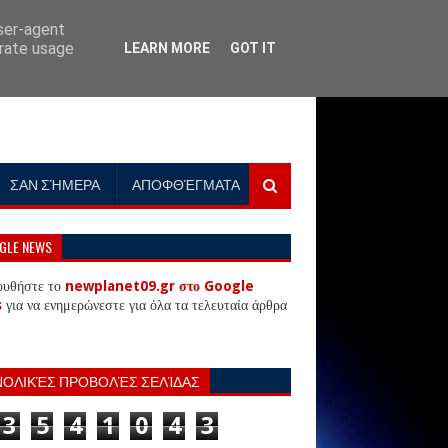
user-agent
erate usage
LEARN MORE
GOT IT
ΣΑΝ ΣΉΜΕΡΑ
ΑΠΟΦΘΈΓΜΑΤΑ
GLE NEWS
ουθήστε το
newplanet09.gr στο Google
s
για να ενημερώνεστε για όλα τα τελευταία άρθρα
ΝΟΛΙΚΈΣ ΠΡΟΒΟΛΈΣ ΣΕΛΊΔΑΣ
3
5
4
1
0
4
3