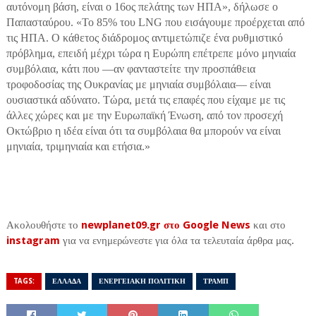
αυτόνομη βάση, είναι ο 16ος πελάτης των ΗΠΑ», δήλωσε ο
Παπασταύρου. «Το 85% του LNG που εισάγουμε προέρχεται από
τις ΗΠΑ. Ο κάθετος διάδρομος αντιμετώπιζε ένα ρυθμιστικό
πρόβλημα, επειδή μέχρι τώρα η Ευρώπη επέτρεπε μόνο μηνιαία
συμβόλαια, κάτι που —αν φανταστείτε την προσπάθεια
τροφοδοσίας της Ουκρανίας με μηνιαία συμβόλαια— είναι
ουσιαστικά αδύνατο. Τώρα, μετά τις επαφές που είχαμε με τις
άλλες χώρες και με την Ευρωπαϊκή Ένωση, από τον προσεχή
Οκτώβριο η ιδέα είναι ότι τα συμβόλαια θα μπορούν να είναι
μηνιαία, τριμηνιαία και ετήσια.»
Ακολουθήστε το
newplanet09.gr στο Google News
και στο
instagram
για να ενημερώνεστε για όλα τα τελευταία άρθρα μας.
TAGS:
ΕΛΛΑΔΑ
ΕΝΕΡΓΕΙΑΚΗ ΠΟΛΙΤΙΚΗ
ΤΡΑΜΠ