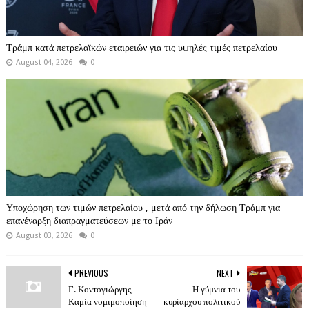
Τράμπ κατά πετρελαϊκών εταιρειών για τις υψηλές τιμές πετρελαίου
August 04, 2026
0
Υποχώρηση των τιμών πετρελαίου , μετά από την δήλωση Τράμπ για
επανέναρξη διαπραγματεύσεων με το Ιράν
August 03, 2026
0
PREVIOUS
NEXT
Γ. Κοντογιώργης,
Η γύμνια του
Καμία νομιμοποίηση
κυρίαρχου πολιτικού