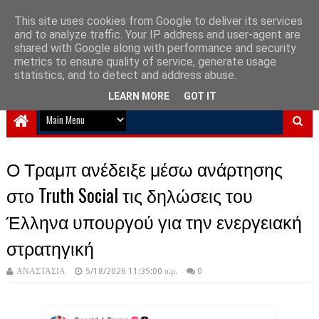
This site uses cookies from Google to deliver its services
and to analyze traffic. Your IP address and user-agent are
NewPlanet09
shared with Google along with performance and security
metrics to ensure quality of service, generate usage
Ειδήσεις νέα από την Ελλάδα και τον κόσμο
statistics, and to detect and address abuse.
LEARN MORE
GOT IT
Ο Τραμπ ανέδειξε μέσω ανάρτησης
στο Truth Social τις δηλώσεις του
Έλληνα υπουργού για την ενεργειακή
στρατηγική
ΑΝΑΣΤΑΣΙΑ
5/18/2026 11:35:00 π.μ.
0