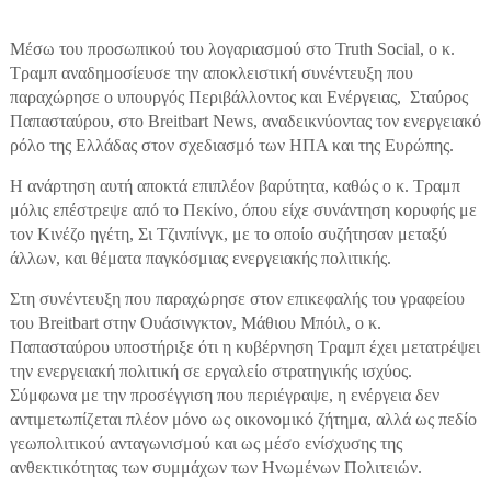
Μέσω του προσωπικού του λογαριασμού στο Truth Social, ο κ.
Τραμπ αναδημοσίευσε την αποκλειστική συνέντευξη που
παραχώρησε ο υπουργός Περιβάλλοντος και Ενέργειας, Σταύρος
Παπασταύρου, στο Breitbart News, αναδεικνύοντας τον ενεργειακό
ρόλο της Ελλάδας στον σχεδιασμό των ΗΠΑ και της Ευρώπης.
Η ανάρτηση αυτή αποκτά επιπλέον βαρύτητα, καθώς ο κ. Τραμπ
μόλις επέστρεψε από το Πεκίνο, όπου είχε συνάντηση κορυφής με
τον Κινέζο ηγέτη, Σι Τζινπίνγκ, με το οποίο συζήτησαν μεταξύ
άλλων, και θέματα παγκόσμιας ενεργειακής πολιτικής.
Στη συνέντευξη που παραχώρησε στον επικεφαλής του γραφείου
του Breitbart στην Ουάσινγκτον, Μάθιου Μπόιλ, ο κ.
Παπασταύρου υποστήριξε ότι η κυβέρνηση Τραμπ έχει μετατρέψει
την ενεργειακή πολιτική σε εργαλείο στρατηγικής ισχύος.
Σύμφωνα με την προσέγγιση που περιέγραψε, η ενέργεια δεν
αντιμετωπίζεται πλέον μόνο ως οικονομικό ζήτημα, αλλά ως πεδίο
γεωπολιτικού ανταγωνισμού και ως μέσο ενίσχυσης της
ανθεκτικότητας των συμμάχων των Ηνωμένων Πολιτειών.