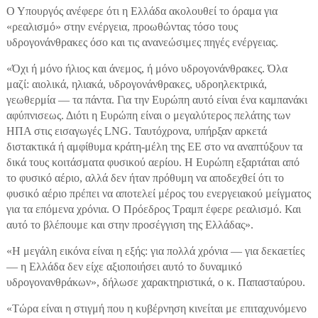
Ο Υπουργός ανέφερε ότι η Ελλάδα ακολουθεί το όραμα για
«ρεαλισμό» στην ενέργεια, προωθώντας τόσο τους
υδρογονάνθρακες όσο και τις ανανεώσιμες πηγές ενέργειας.
«Όχι ή μόνο ήλιος και άνεμος, ή μόνο υδρογονάνθρακες. Όλα
μαζί: αιολικά, ηλιακά, υδρογονάνθρακες, υδροηλεκτρικά,
γεωθερμία — τα πάντα. Για την Ευρώπη αυτό είναι ένα καμπανάκι
αφύπνισεως. Διότι η Ευρώπη είναι ο μεγαλύτερος πελάτης των
ΗΠΑ στις εισαγωγές LNG. Ταυτόχρονα, υπήρξαν αρκετά
διστακτικά ή αμφίθυμα κράτη-μέλη της ΕΕ στο να αναπτύξουν τα
δικά τους κοιτάσματα φυσικού αερίου. Η Ευρώπη εξαρτάται από
το φυσικό αέριο, αλλά δεν ήταν πρόθυμη να αποδεχθεί ότι το
φυσικό αέριο πρέπει να αποτελεί μέρος του ενεργειακού μείγματος
για τα επόμενα χρόνια. Ο Πρόεδρος Τραμπ έφερε ρεαλισμό. Και
αυτό το βλέπουμε και στην προσέγγιση της Ελλάδας».
«Η μεγάλη εικόνα είναι η εξής: για πολλά χρόνια — για δεκαετίες
— η Ελλάδα δεν είχε αξιοποιήσει αυτό το δυναμικό
υδρογονανθράκων», δήλωσε χαρακτηριστικά, ο κ. Παπασταύρου.
«Τώρα είναι η στιγμή που η κυβέρνηση κινείται με επιταχυνόμενο