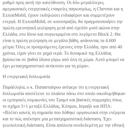
ρυθμό προς αυτή την κατεύθυνση. Οι δύο μεγαλύτερες
αμερικανικές ενεργειακές εταιρείες παγκοσμίως, η Chevron και η
ExxonMobil, έχουν εκδηλώσει ενδιαφέρον και συμμετέχουν
ενεργά. Η ExxonMobil, σε κοινοπραξία, θα πραγματοποιήσει την
πρώτη ερευνητική γεώτρηση μετά από σχεδόν μισό αιώνα στην
Ελλάδα, στο Ιόνιο και συγκεκριμένα στο λεγόμενο Block 2. Θα
είναι η πρώτη γεώτρηση σε μεγάλα βάθη, φτάνοντας τα 4.600
μέτρα. Όλες οι προηγούμενες έρευνες στην Ελλάδα, πριν από 40
χρόνια, είχαν γίνει σε ρηχά νερά. Το δυναμικό της Ελλάδας
βρίσκεται σε βαθιά ύδατα γύρω από όλη τη χώρα. Αυτό μπορεί να
έχει μετασχηματιστικό αντίκτυπο για τη χώρα».
Η ενεργειακή διπλωματία
Παράλληλα, ο κ. Παπασταύρου ανέφερε ότι η ενεργειακή
διπλωματία αποτέλεσε το πλαίσιο πάνω στο οποίο οικοδομήθηκαν
οι εμπορικές συμφωνίες του Τραμπ και βασικές συμμαχίες όπως
το σχήμα 3+1 μεταξύ Ελλάδας, Κύπρου, Ισραήλ και ΗΠΑ:
«Βλέπει κανείς τη σημασία που δόθηκε οργανωτικά στην ενέργεια
και το πώς απέκτησε μια μετασχηματιστική διάσταση. Έχει
γεωπολιτική διάσταση. Είναι απόλυτα συνδεδεμένη με την εθνική