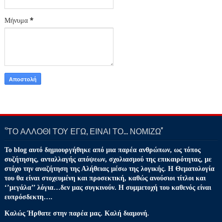
Μήνυμα
*
‘’ΤΟ ΑΛΛΟΘΙ ΤΟΥ ΕΓΩ, ΕΙΝΑΙ ΤΟ… ΝΟΜΙΖΩ''
Το blog αυτό δημιουργήθηκε από μια παρέα ανθρώπων, ως τόπος
συζήτησης, ανταλλαγής απόψεων, σχολιασμού της επικαιρότητας, με
στόχο την αναζήτηση της Αλήθειας μέσω της λογικής. Η Θεματολογία
του θα είναι στοχευμένη και προσεκτική, καθώς ανούσιοι τίτλοι και
‘’μεγάλα’’ λόγια…δεν μας συγκινούν. Η συμμετοχή του καθενός είναι
ευπρόσδεκτη….
Καλώς Ήρθατε στην παρέα μας. Καλή διαμονή.