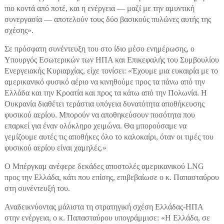
πιο κοντά από ποτέ, και η ενέργεια — μαζί με την αμυντική
συνεργασία — αποτελούν τους δύο βασικούς πυλώνες αυτής της
σχέσης».
Σε πρόσφατη συνέντευξη του στο ίδιο μέσο ενημέρωσης, ο
Υπουργός Εσωτερικών των ΗΠΑ και Επικεφαλής του Συμβουλίου
Ενεργειακής Κυριαρχίας, είχε τονίσει: «Έχουμε μια ευκαιρία με το
αμερικανικό φυσικό αέριο να κινηθούμε προς τα πάνω από την
Ελλάδα και την Κροατία και προς τα κάτω από την Πολωνία. Η
Ουκρανία διαθέτει τεράστια υπόγεια δυνατότητα αποθήκευσης
φυσικού αερίου. Μπορούν να αποθηκεύσουν ποσότητα που
επαρκεί για έναν ολόκληρο χειμώνα. Θα μπορούσαμε να
γεμίζουμε αυτές τις αποθήκες όλο το καλοκαίρι, όταν οι τιμές του
φυσικού αερίου είναι χαμηλές.»
Ο Μπέργκαμ ανέφερε δεκάδες αποστολές αμερικανικού LNG
προς την Ελλάδα, κάτι που επίσης, επιβεβαίωσε ο κ. Παπασταύρου
στη συνέντευξή του.
Αναδεικνύοντας μάλιστα τη στρατηγική σχέση Ελλάδας-ΗΠΑ
στην ενέργεια, ο κ. Παπασταύρου υπογράμμισε: «Η Ελλάδα, σε