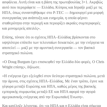
ασφάλεια. Αυτή είναι και η βάση της πρωτοβουλίας 3+1. Ακριβώς
αυτό που περιγράφετε — Ελλάδα, Κύπρος και Ισραήλ μαζί με τις
ΗΠΑ, όπως συναντηθήκαμε στο P-TEC — δημιουργεί μια μορφή
συνεργασίας για ανάπτυξη και ευημερία, η οποία φέρνει
σταθερότητα στην περιοχή και περιορίζει ακραίες συμπεριφορές
και μονομερείς απειλές».
Επίσης, τόνισε ότι οι σχέσεις ΗΠΑ–Ελλάδας βρίσκονται στο
υψηλότερο επίπεδο των τελευταίων δεκαετιών, με την ενέργεια να
αποτελεί — μαζί με την αμυντική συνεργασία — τον βασικό
στρατηγικό πυλώνα.
«Ο Doug Burgum έχει επισκεφθεί την Ελλάδα δύο φορές. Ο Chris
Wright επίσης», δήλωσε.
«Η ενέργεια έχει εξελιχθεί στον δεύτερο στρατηγικό πυλώνα, μετά
την άμυνα, στις σχέσεις ΗΠΑ–Ελλάδας. Με έναν τρόπο, έγινε και
γέφυρα μεταξύ Ευρώπης και ΗΠΑ, καθώς μέρος της βασικής
εμπορικής συμφωνίας μεταξύ ΕΕ και ΗΠΑ αφορά την αγορά
αμερικανικής ενέργειας από την Ευρωπαϊκή Ένωση».
Και κατέληξε λέγοντας, ότι «οι ΗΠΑ και η Ελλάδα είναι σήμερα