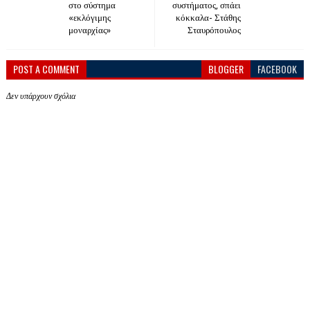
στο σύστημα
συστήματος, σπάει
«εκλόγιμης
κόκκαλα- Στάθης
μοναρχίας»
Σταυρόπουλος
POST A COMMENT
BLOGGER
FACEBOOK
Δεν υπάρχουν σχόλια