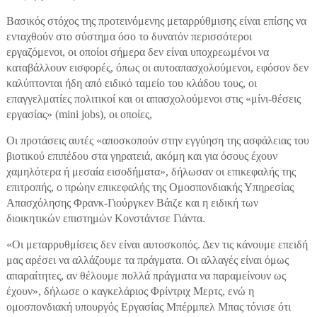
Βασικός στόχος της προτεινόμενης μεταρρύθμισης είναι επίσης να
ενταχθούν στο σύστημα όσο το δυνατόν περισσότεροι
εργαζόμενοι, οι οποίοι σήμερα δεν είναι υποχρεωμένοι να
καταβάλλουν εισφορές, όπως οι αυτοαπασχολούμενοι, εφόσον δεν
καλύπτονται ήδη από ειδικό ταμείο του κλάδου τους, οι
επαγγελματίες πολιτικοί και οι απασχολούμενοι στις «μίνι-θέσεις
εργασίας» (mini jobs), οι οποίες,
Οι προτάσεις αυτές «αποσκοπούν στην εγγύηση της ασφάλειας του
βιοτικού επιπέδου στα γηρατειά, ακόμη και για όσους έχουν
χαμηλότερα ή μεσαία εισοδήματα», δήλωσαν οι επικεφαλής της
επιτροπής, ο πρώην επικεφαλής της Ομοσπονδιακής Υπηρεσίας
Απασχόλησης Φρανκ-Γιούργκεν Βάιζε και η ειδική των
διοικητικών επιστημών Κονστάντσε Γιάντα.
«Οι μεταρρυθμίσεις δεν είναι αυτοσκοπός. Δεν τις κάνουμε επειδή
μας αρέσει να αλλάζουμε τα πράγματα. Οι αλλαγές είναι όμως
απαραίτητες, αν θέλουμε πολλά πράγματα να παραμείνουν ως
έχουν», δήλωσε ο καγκελάριος Φρίντριχ Μερτς, ενώ η
ομοσπονδιακή υπουργός Εργασίας Μπέρμπελ Μπας τόνισε ότι