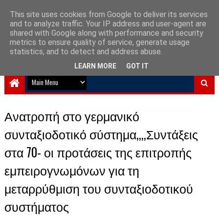
This site uses cookies from Google to deliver its services
and to analyze traffic. Your IP address and user-agent are
NewPlanet09
shared with Google along with performance and security
metrics to ensure quality of service, generate usage
Ειδήσεις νέα από την Ελλάδα και τον κόσμο
statistics, and to detect and address abuse.
LEARN MORE
GOT IT
Ανατροπή στο γερμανικό
συνταξιοδοτικό σύστημα,,,,Συντάξεις
στα 70- οι προτάσεις της επιτροπής
εμπειρογνωμόνων για τη
μεταρρύθμιση του συνταξιοδοτικού
συστήματος