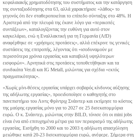
κεφαλαιακής χρηματοδότησης του συστήματος και την κατάργηση
της συνταξιοδότησης στα 63, αλλά χαρακτήρισε «λάθος» το
γεγονός ότι δεν σταθεροποιείται το επίπεδο σύνταξης στο 48%. Η
Αριστερά από την πλευρά της έκανε λόγο για «περικοπές
συντάξεων», καταλογίζοντας την ευθύνη για αυτό στον
καγκελάριο, ενώ η Εναλλακτική για τη Γερμανία (AfD)
αναφέρθηκε σε «χρήσιμες προτάσεις», αλλά επέκρινε τις γενικές
συστάσεις της επιτροπής, λέγοντας ότι «ισοδυναμούν με
περισσότερα χρόνια εργασίας και καταβολή υψηλότερων
εισφορών». Αρνητικά στις προτάσεις τοποθετήθηκαν και τα
συνδικάτα Ver.di και IG Metall, μιλώντας για σχέδια «εκτός
πραγματικότητας».
«Χωρίς μίνι-θέσεις εργασίας υπάρχει σοβαρός κίνδυνος αύξησης
της αδήλωτης εργασίας», προειδοποίησε ο καθηγητής στο
πανεπιστήμιο του Λιντς Φρίντριχ Σνάιντερ και εκτίμησε το κόστος
της μαύρης εργασίας μόνο για το 2027 σε 25 δισεκατομμύρια
ευρώ. Ο κ. Σνάιντερ, μιλώντας στην BILD, τόνισε ότι οι mini jobs
είναι ένα από επιτυχημένα μέτρα για τον περιορισμό της αδήλωτης
εργασίας. Εισήχθη το 2000 και το 2003 η αδήλωτη απασχόληση
μειώθηκε κατά 20-23 δισεκατομμύρια ευρώ, ανέφερε. Σήμερα στη