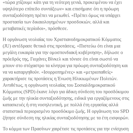
«τώρα χτίζουμε κάτι για τη νεότερη γενιά, προκειμένου να έχει
υψηλότερο επίπεδο συντάξεων» και επισήμανε ότι η πρόωρη
συνταξιοδότηση πρέπει να μειωθεί. «Πρέπει όμως να υπάρχει
προστασία των δικαιολογημένων προσδοκιών, αλλά και
μεταβατικές περίοδοι», πρόσθεσε.
Η οργάνωση νεολαίας του Χριστιανοδημοκρατικού Κόμματος
(JU) αντέδρασε θετικά στις προτάσεις. «Πιστεύω ότι είναι μια
μεγάλη ευκαιρία για την ομοσπονδιακή κυβέρνηση», δήλωσε ο
πρόεδρός της, Γιοχάνες Βίνκελ και τόνισε ότι είναι σωστό να
μπουν στο στόχαστρο τα κίνητρα για πρόωρη συνταξιοδότηση και
να να καταργηθούν. «Ισορροπημένες» και «μετριοπαθείς»
χαρακτήρισε τις προτάσεις η Ένωση Ηλικιωμένων Πολιτών.
Αντιθέτως, η οργάνωση νεολαίας του Σοσιαλδημοκρατικού
Κόμματος (SPD) έκανε λόγο για άδικη σύνδεση του προσδόκιμου
ζωής με την ηλικία συνταξιοδότησης, ειδικά για εργαζόμενους στις
κατασκευές ή στη νοσηλευτική, με πολλά έτη εργασίας αλλά
στατιστικά περιορισμένο προσδόκιμο ζωής. Η οργάνωση του SPD
ζήτησε σύνδεση της ηλικίας συνταξιοδότησης με τα έτη εισφορών.
Το κόμμα των Πρασίνων χαιρέτισε τις προτάσεις για την ενίσχυση