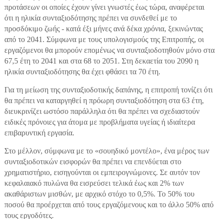
προτάσεων οι οποίες έχουν γίνει γνωστές έως τώρα, αναφέρεται
ότι η ηλικία συνταξιοδότησης πρέπει να συνδεθεί με το
προσδόκιμο ζωής - κατά έξι μήνες ανά δέκα χρόνια, ξεκινώντας
από το 2041. Σύμφωνα με τους υπολογισμούς της Επιτροπής, οι
εργαζόμενοι θα μπορούν επομένως να συνταξιοδοτηθούν μόνο στα
67,5 έτη το 2041 και στα 68 το 2051. Στη δεκαετία του 2090 η
ηλικία συνταξιοδότησης θα έχει φθάσει τα 70 έτη.
Για τη μείωση της συνταξιοδοτικής δαπάνης, η επιτροπή τονίζει ότι
θα πρέπει να καταργηθεί η πρόωρη συνταξιοδότηση στα 63 έτη,
διευκρινίζει ωστόσο παράλληλα ότι θα πρέπει να σχεδιαστούν
ειδικές πρόνοιες για άτομα με προβλήματα υγείας ή ιδιαίτερα
επιβαρυντική εργασία.
Στο μέλλον, σύμφωνα με το «σουηδικό μοντέλο», ένα μέρος των
συνταξιοδοτικών εισφορών θα πρέπει να επενδύεται στο
χρηματιστήριο, εισηγούνται οι εμπειρογνώμονες. Σε αυτόν τον
κεφαλαιακό πυλώνα θα εισρεύσει τελικά έως και 2% των
ακαθάριστων μισθών, με αρχικό στόχο το 0,5%. Το 50% του
ποσού θα προέρχεται από τους εργαζόμενους και το άλλο 50% από
τους εργοδότες.