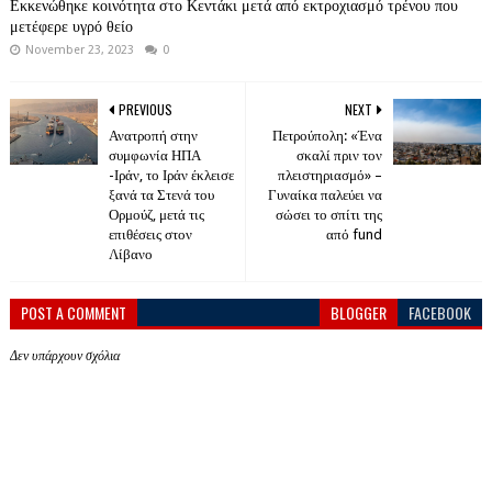
Εκκενώθηκε κοινότητα στο Κεντάκι μετά από εκτροχιασμό τρένου που
μετέφερε υγρό θείο
November 23, 2023
0
PREVIOUS
NEXT
Ανατροπή στην
Πετρούπολη: «Ένα
συμφωνία ΗΠΑ
σκαλί πριν τον
-Ιράν, το Ιράν έκλεισε
πλειστηριασμό» –
ξανά τα Στενά του
Γυναίκα παλεύει να
Ορμούζ, μετά τις
σώσει το σπίτι της
επιθέσεις στον
από fund
Λίβανο
POST A COMMENT
BLOGGER
FACEBOOK
Δεν υπάρχουν σχόλια