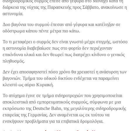
σιδηροδρομικός συρμός έπεσε από γέφυρα στο Μόναχο κατά τη
διάρκεια της νύχτας της Παρασκευής προς Σάββατο, ανακοίνωσε η
αστυνομία.
Δυο βαγόνια του συρμού έπεσαν από γέφυρα και κατέληξαν σε
οδόστρωμα κάπου πέντε μέτρα πιο κάτω.
Το τι μεταφέρει ο συρμός δεν είναι γνωστό μέχρι στιγμής, ωστόσο
η αστυνομία διαβεβαίωσε πως στο φορτίο δεν περιέχονταν
επικίνδυνα υλικά και δεν θεωρεί πως διατρέχει κίνδυνο ο γενικός
πληθυσμός.
Δεν έχει αποσαφηνιστεί πόσο χρόνο θα χρειαστεί η ανάσυρση των
βαγονιών. Τμήμα του οδικού δικτύου ενδέχεται να παραμείνει
κλειστό ως αύριο Κυριακή.
Το ατύχημα έγινε σε τμήμα σιδηροτροχιών που χρησιμοποιείται
αποκλειστικά από εμπορευματικούς συρμούς, σύμφωνα με μια
εκπρόσωπο της Deutsche Bahn, της μεγαλύτερης σιδηροδρομικής
εταιρείας της Γερμανίας. Δεν αναμένεται ως εκ τούτου να
ενσκήψουν προβλήματα για τα επιβατικά δρομολόγια.