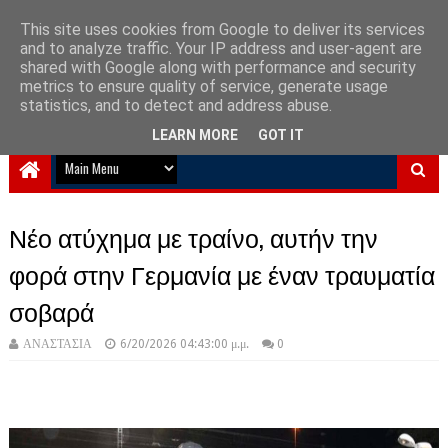
This site uses cookies from Google to deliver its services
and to analyze traffic. Your IP address and user-agent are
NewPlanet09
shared with Google along with performance and security
metrics to ensure quality of service, generate usage
Ειδήσεις νέα από την Ελλάδα και τον κόσμο
statistics, and to detect and address abuse.
LEARN MORE
GOT IT
Νέο ατύχημα με τραίνο, αυτήν την
φορά στην Γερμανία με έναν τραυματία
σοβαρά
ΑΝΑΣΤΑΣΙΑ
6/20/2026 04:43:00 μ.μ.
0