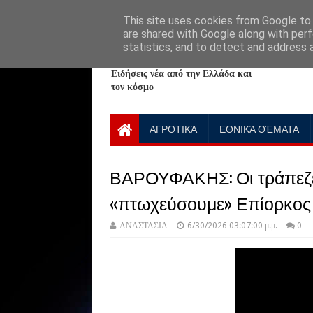
HOME
ABOUT
CONTACT US
This site uses cookies from Google to d
are shared with Google along with perf
statistics, and to detect and address 
NewPlanet09
Ειδήσεις νέα από την Ελλάδα και
τον κόσμο
ΑΓΡΟΤΙΚΆ
ΕΘΝΙΚΆ ΘΈΜΑΤΑ
ΒΑΡΟΥΦΑΚΗΣ: Οι τράπεζες
«πτωχεύσουμε» Επίορκος
ΑΝΑΣΤΑΣΙΑ
6/30/2026 03:07:00 μ.μ.
0