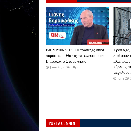
ΒΑΡΟΥΦΑΚΗΣ: Οι τράπεζες είναι
Τράπεζες,
παράσιτα – Θα τις «πτωχεύσουμε»
διαλύουν 
Επίορκος ο Στουρνάρας
Εξωπραγμα
κέρδους τ
June 30, 2026
0
μεγάλους 
June 29,
POST A COMMENT