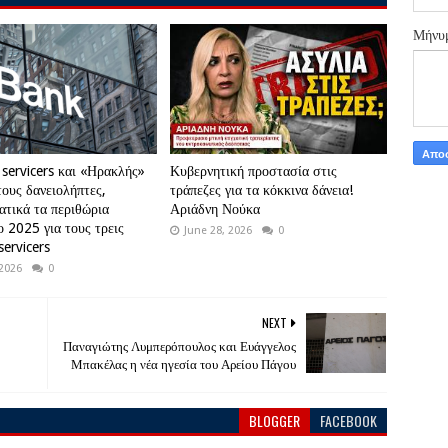
Μήνυ
 servicers και «Ηρακλής»
Κυβερνητική προστασία στις
τους δανειολήπτες,
τράπεζες για τα κόκκινα δάνεια!
τικά τα περιθώρια
Αριάδνη Νούκα
ο 2025 για τους τρεις
June 28, 2026
0
servicers
 2026
0
NEXT
Παναγιώτης Λυμπερόπουλος και Ευάγγελος
Μπακέλας η νέα ηγεσία του Αρείου Πάγου
BLOGGER
FACEBOOK