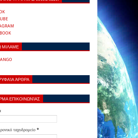
OK
UBE
TAGRAM
EBOOK
Ω ΜΙΛΑΜΕ
TANGO
ΡΥΦΑΊΑ ΆΡΘΡΑ
ΡΜΑ ΕΠΙΚΟΙΝΩΝΊΑΣ
α
ρονικό ταχυδρομείο
*