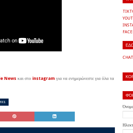
TIKT
YOUT
INS
FAC
ΕΔ
CHA
ΚΟ
le News
και στο
instagram
για να ενημερώνεστε για όλα τα
ΦΌ
ΖΕΣ
Όνομ
Ηλεκτ