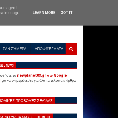
user-agent
erate usage
LEARN MORE
GOT IT
ΣΑΝ ΣΉΜΕΡΑ
ΑΠΟΦΘΈΓΜΑΤΑ
GLE NEWS
ουθήστε το
newplanet09.gr στο Google
s
για να ενημερώνεστε για όλα τα τελευταία άρθρα
ΝΟΛΙΚΈΣ ΠΡΟΒΟΛΈΣ ΣΕΛΊΔΑΣ
ΚΑΙΝΟΎΡΓΙΑ ΜΑΣ SOCIAL MEDIA