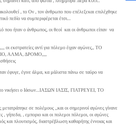
 σημαίνει κατι, από φωτια , πλημμύρα .αέρα κτλπ..
αρακολουθεί , το Ον , τον άνθρωπο που επέλεξεκαι επιλέχθηκε
τικό πεδίο να συμπεριφέρεται έτσι...
ό που ήταν ο άνθρωπος, οι θεοί και οι άνθρωποι είπαν να
,,, οι εκστρατείες αντί για πόλεμο έιχαν αγώνες,, ΤΟ
Ο, ΑΛΜΑ, ΔΡΟΜΟ,,,,
ισθήσεις
αν έφυγε, έγινε άλμα, κα μάλιστα πάνω σε ταύρο να
α το νικήσει ο Ιάσων...ΙΑΣΩΝ ΙΑΣΙΣ, ΓΙΑΤΡΕΥΕΙ, ΤΟ
ς μετατράπηκε σε πολέμους ,,και οι σημερινοί αγώνες γίνανε
 , γήπεδα, , εμποριο και οι πολεμοι πόλεμοι, οι αγώνες
ός και πλουτισμός, διαστρέβλωση καθαρήτης έννοιας και