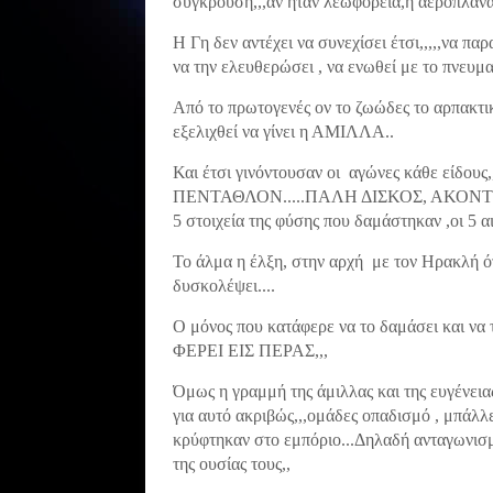
σύγκρουση,,,αν ήταν λεωφορεία,η αεροπλάνα,
Η Γη δεν αντέχει να συνεχίσει έτσι,,,,,να π
να την ελευθερώσει , να ενωθεί με το πνευμα
Από το πρωτογενές ον το ζωώδες το αρπακτικ
εξελιχθεί να γίνει η ΑΜΙΛΛΑ..
Και έτσι γινόντουσαν οι αγώνες κάθε είδους,,
ΠΕΝΤΑΘΛΟΝ.....ΠΑΛΗ ΔΙΣΚΟΣ, ΑΚΟΝΤΙ
5 στοιχεία της φύσης που δαμάστηκαν ,οι 5 α
Το άλμα η έλξη, στην αρχή με τον Ηρακλή ότ
δυσκολέψει....
Ο μόνος που κατάφερε να το δαμάσει και ν
ΦΕΡΕΙ ΕΙΣ ΠΕΡΑΣ,,,
Όμως η γραμμή της άμιλλας και της ευγένεια
για αυτό ακριβώς,,,ομάδες οπαδισμό , μπάλλες
κρύφτηκαν στο εμπόριο...Δηλαδή ανταγωνισμ
της ουσίας τους,,