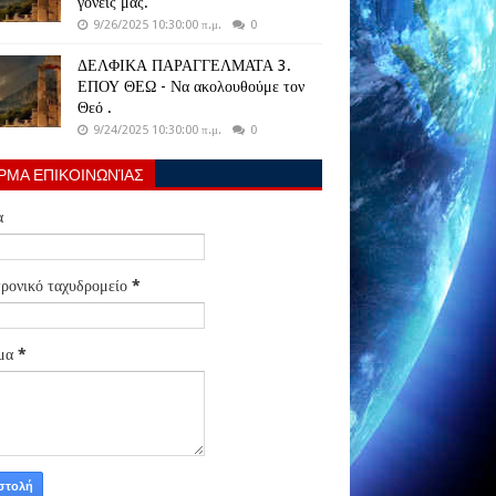
γονείς μας.
9/26/2025 10:30:00 π.μ.
0
ΔΕΛΦΙΚΑ ΠΑΡΑΓΓΕΛΜΑΤΑ 3.
ΕΠΟΥ ΘΕΩ - Να ακολουθούμε τον
Θεό .
9/24/2025 10:30:00 π.μ.
0
ΡΜΑ ΕΠΙΚΟΙΝΩΝΊΑΣ
α
ρονικό ταχυδρομείο
*
μα
*