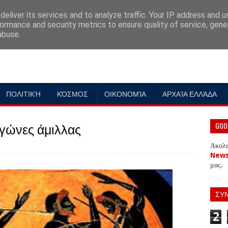
eliver its services and to analyze traffic. Your IP address and 
ormance and security metrics to ensure quality of service, gen
abuse.
ΠΟΛΙΤΙΚΉ
ΚΌΣΜΟΣ
ΟΙΚΟΝΟΜΊΑ
ΑΡΧΑΊΑ ΕΛΛΆΔΑ
αγώνες άμιλλας
GOO
Ακολ
New
μας.
ΣΥ
2