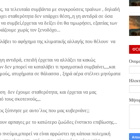
 τα τελευταία συμβάντα με συγκρούσεις τραίνων , δηλαδή
ρχει σταθερότητα δεν υπάρχει θέση,,η γη αντιδρά σε όσα
να συμβεί,έρχεται να δείξει ότι θα τιμωρήσει,
εξαιτίας των
άζουμε χωρίς τον ξενοδόχο...
αλάβει το αφήγημα της κλιματικής αλλαγής που θέλουν να
ΦΌ
 γη αντιδρά, επειδή έρχεται να αλλάξει τα κακώς
Όνομ
ν δεν μπορεί να καταλάβει τι πραγματικά συμβαίνει,,,,και
σμούς, ατυχήματα σε θάλασσα , ξηρά αέρα στέλνει μηνύματα
Ηλεκτ
έση δεν έχουμε σταθερότητα, και έρχεται να μας
ό τους σκοτεινούς,,,
Μήνυ
μος ξύπνησε με αυτο΄λυς που μας κυβερνάνε;;
νουν αρπαγες με το κατώτερο ζωώδες ένστικτο επιβίωσης...
 το πνεύμα,μπορεί να είναι αρρώστει ηη κάποια πολεμική