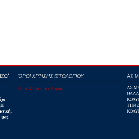
ΖΩ''
ΌΡΟΙ ΧΡΉΣΗΣ ΙΣΤΟΛΟΓΊΟΥ
ΑΣ 
ΑΣ Μ
Όροι Χρήσης Ιστολογίου
ΘΑΛΑ
ΚΟΛΥ
όχο
ΤΗΝ 
 Η
ΚΟΛΥ
κτική,
ν μας