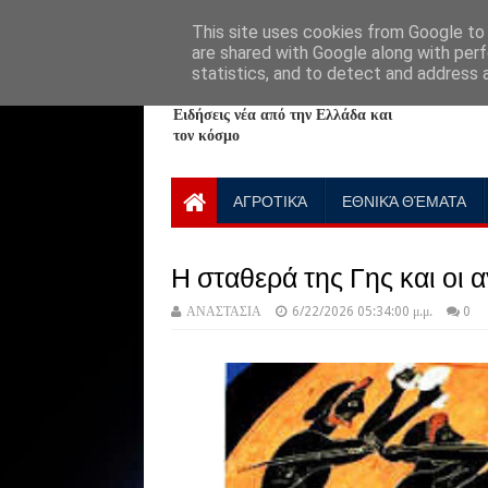
HOME
ABOUT
CONTACT US
This site uses cookies from Google to d
are shared with Google along with perf
statistics, and to detect and address 
NewPlanet09
Ειδήσεις νέα από την Ελλάδα και
τον κόσμο
ΑΓΡΟΤΙΚΆ
ΕΘΝΙΚΆ ΘΈΜΑΤΑ
Η σταθερά της Γης και οι 
ΑΝΑΣΤΑΣΙΑ
6/22/2026 05:34:00 μ.μ.
0