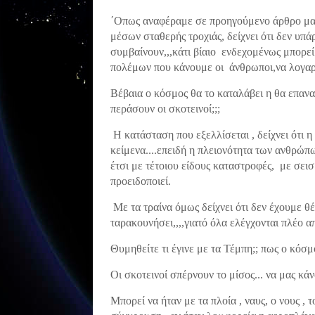
΄Οπως αναφέραμε σε προηγούμενο άρθρο μας,
μέσων σταθερής τροχιάς, δείχνει ότι δεν υπά
συμβαίνουν,,,κάτι βίαιο ενδεχομένως μπορεί 
πολέμων που κάνουμε οι άνθρωποι,να λογαρι
Βέβαια ο κόσμος θα το καταλάβει η θα επαν
περάσουν οι σκοτεινοί;;;
Η κατάσταση που εξελλίσεται , δείχνει ότι η
κείμενα....επειδή η πλειονότητα των ανθρώπω
έτσι με τέτοιου είδους καταστροφές, με σει
προειδοποιεί.
Με τα τραίνα όμως δείχνει ότι δεν έχουμε θ
ταρακουνήσει,,,,γιατό όλα ελέγχονται πλέο απ
Θυμηθείτε τι έγινε με τα Τέμπη;; πως ο κόσ
Οι σκοτεινοί σπέρνουν το μίσος... να μας κά
Μπορεί να ήταν με τα πλοία , ναυς, ο νους ,