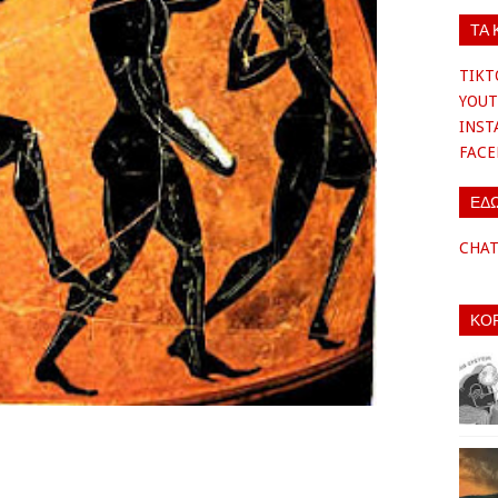
ΤΑ 
TIKT
YOUT
INS
FAC
ΕΔ
CHA
ΚΟ