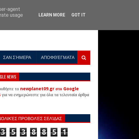
user-agent
erate usage
LEARN MORE
GOT IT
ΣΑΝ ΣΉΜΕΡΑ
ΑΠΟΦΘΈΓΜΑΤΑ
GLE NEWS
ουθήστε το
newplanet09.gr στο Google
s
για να ενημερώνεστε για όλα τα τελευταία άρθρα
ΝΟΛΙΚΈΣ ΠΡΟΒΟΛΈΣ ΣΕΛΊΔΑΣ
3
5
3
8
8
5
1