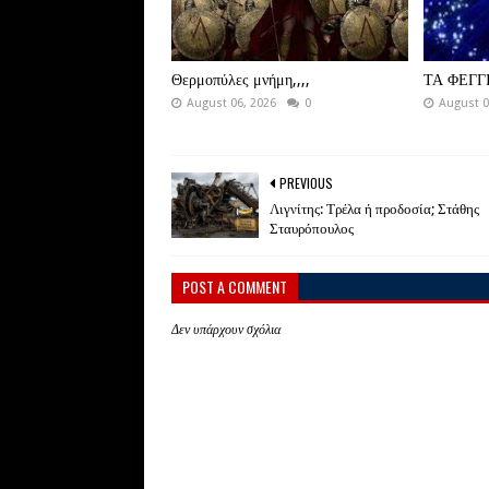
Θερμοπύλες μνήμη,,,,
ΤΑ ΦΕΓΓ
August 06, 2026
0
August 0
PREVIOUS
Λιγνίτης: Τρέλα ή προδοσία; Στάθης
Σταυρόπουλος
POST A COMMENT
Δεν υπάρχουν σχόλια