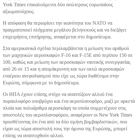
York Times επικαλούμενοι δύο ανώτερους ευρωπαίους
αξιωματούχους.
Η απόφαση θα περιορίσει την ικανότητα του ΝΑΤΟ να
πραγματοποιεί πλήγματα μεγάλου βεληνεκούς και να διεξάγει
επιχειρήσεις επιτήρησης, αναφέρεται στο δημοσίευμα.
Στα αμερικανικά σχέδια περιλαμβάνεται η μείωση του αριθμού
των μαχητικών αεροσκαφών F-16 και F-15E από περίπου 150 σε
100, καθώς και μείωση των αεροσκαφών ναυτικής συνεργασίας
από 26 σε 15 και η απομάκρυνση και των οκτώ αεροσκαφών
εναέριου ανεφοδιασμού που είχε ως τώρα διαθέσιμα στην
Ευρώπη, σύμφωνα με το δημοσίευμα.
Οι ΗΠΑ έχουν επίσης στόχο να αναπτύξουν αλλού ένα
πυραυλοφόρο υποβρύχιο και ένα αεροπλανοφόρο, μαζί με αρκετά
πλοία και πολυάριθμα αεροσκάφη τα οποία συμμετέχουν στις
αποστολές του αεροπλανοφόρου, αναφέρουν οι New York Times
προσθέτοντας ότι ένα από τα δύο σμήνη βομβαρδιστικών, που
είχαν ως τώρα αποστολή τους την άμυνα της Ευρώπης, μπορεί
επίσης να αναπτυχθούν αλλού.