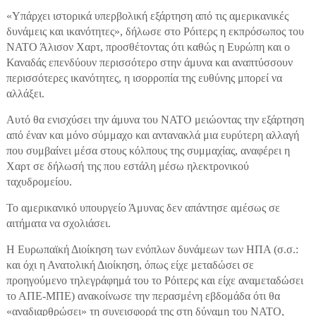
«Υπάρχει ιστορικά υπερβολική εξάρτηση από τις αμερικανικές
δυνάμεις και ικανότητες», δήλωσε στο Ρόιτερς η εκπρόσωπος του
ΝΑΤΟ Άλισον Χαρτ, προσθέτοντας ότι καθώς η Ευρώπη και ο
Καναδάς επενδύουν περισσότερο στην άμυνα και αναπτύσσουν
περισσότερες ικανότητες, η ισορροπία της ευθύνης μπορεί να
αλλάξει.
Αυτό θα ενισχύσει την άμυνα του ΝΑΤΟ μειώοντας την εξάρτηση
από έναν και μόνο σύμμαχο και αντανακλά μια ευρύτερη αλλαγή
που συμβαίνει μέσα στους κόλπους της συμμαχίας, αναφέρει η
Χαρτ σε δήλωσή της που εστάλη μέσω ηλεκτρονικού
ταχυδρομείου.
Το αμερικανικό υπουργείο Άμυνας δεν απάντησε αμέσως σε
αιτήματα να σχολιάσει.
Η Ευρωπαϊκή Διοίκηση των ενόπλων δυνάμεων των ΗΠΑ (σ.σ.:
και όχι η Ανατολική Διοίκηση, όπως είχε μεταδώσει σε
προηγούμενο τηλεγράφημά του το Ρόιτερς και είχε αναμεταδώσει
το ΑΠΕ-ΜΠΕ) ανακοίνωσε την περασμένη εβδομάδα ότι θα
«αναδιαρθρώσει» τη συνεισφορά της στη δύναμη του ΝΑΤΟ,