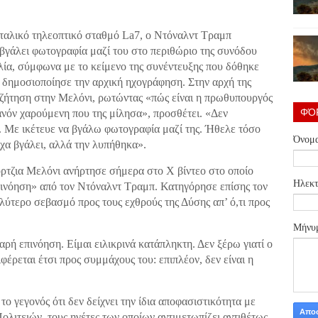
ταλικό τηλεοπτικό σταθμό La7, ο Ντόναλντ Τραμπ
 βγάλει φωτογραφία μαζί του στο περιθώριο της συνόδου
ία, σύμφωνα με το κείμενο της συνέντευξης που δόθηκε
ν δημοσιοποίησε την αρχική ηχογράφηση. Στην αρχή της
υζήτηση στην Μελόνι, ρωτώντας «πώς είναι η πρωθυπουργός
ΦΌ
θανόν χαρούμενη που της μίλησα», προσθέτει. «Δεν
ω. Με ικέτευε να βγάλω φωτογραφία μαζί της. Ήθελε τόσο
Όνομ
ίχα βγάλει, αλλά την λυπήθηκα».
ρτζια Μελόνι ανήρτησε σήμερα στο X βίντεο στο οποίο
Ηλεκτ
πινόηση» από τον Ντόναλντ Τραμπ. Κατηγόρησε επίσης τον
λύτερο σεβασμό προς τους εχθρούς της Δύσης απ’ ό,τι προς
Μήνυ
ρή επινόηση. Είμαι ειλικρινά κατάπληκτη. Δεν ξέρω γιατί ο
ρεται έτσι προς συμμάχους του: επιπλέον, δεν είναι η
ο γεγονός ότι δεν δείχνει την ίδια αποφασιστικότητα με
λιτειών, τους ηγέτες των οποίων αντιμετωπίζει αντιθέτως