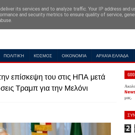
eliver its services and to analyze traffic. Your IP address and 
ormance and security metrics to ensure quality of service, gen
abuse.
ΠΟΛΙΤΙΚΉ
ΚΌΣΜΟΣ
ΟΙΚΟΝΟΜΊΑ
ΑΡΧΑΊΑ ΕΛΛΆΔΑ
ην επίσκεψη του στις ΗΠΑ μετά
GOO
ώσεις Τραμπ για την Μελόνι
Ακολ
New
μας.
ΣΥ
2