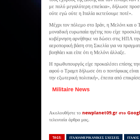
με πολύ μεγαλύτερη επιείκια», δήλωσε προσ
ούτε εγώ ούτε η Ιταλία ικετεύουμε ποτέ».
Μέχρι τον πόλεμο στο Ιράν, η Μελόνι και ο 
μοναδική ευρωπαία ηγέτης που είχε προσκλη
κυβέρνηση αρνήθηκε να δώσει στις ΗΠΑ την 
αεροπορική βάση στη Σικελία για να πραγματ
βοηθάει και είπε ότι η Μελόνι άλλαξε.
Η πρωθυπουργός είχε προκαλέσει επίσης την
αφού ο Τραμπ δήλωσε ότι ο ποντίφικας είναι
την εξωτερική πολιτική», έπειτα από επικρίσ
Militaire News
Ακολουθήστε το
newplanet09.gr στο Goog
τελευταία άρθρα μας.
TAGS:
ΙΤΑΛΟΑΜΕΡΙΚΑΝΙΚΕΣ ΣΧΕΣΕΙΣ
ΙΤΑΛΟΣ