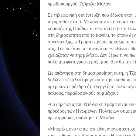
πρωθυπουργού Τζόρτζια Μελόνι.
Σε τηλεφωνική συνέντευξη που έδωσε στον ι
ισχυρίσθηκε ότι η Μελόνι τον «ικέτευσε» να
κορυφής της Ομάδας των Επτά (G7) στη Γαλλ
στη δημοσιότητα από το κανάλι, το οποίο δε
συνέντευξης, ο Τραμπ στρέφει αμέσως τη σ
σας; Τι είπε όταν με συνάντησε;». «Είναι πι
χρειαζόταν να της μιλήσω. Δεν ξέρω τι να π
πολύ μια φωτογραφία μαζί μου. Δεν θα την ε
Ως απάντηση στη δημοσιοποίηση αυτή, η Τζό
δηλώνει «έκπληκτη» γι’ αυτή την «καθαρή ε
αμερικανό πρόεδρο ότι ενεργεί με πολύ μεγα
παλιούς, παραδοσιακούς συμμάχους.
«Οι δηλώσεις του Ντόναλντ Τραμπ είναι καθα
πρόεδρος των Ηνωμένων Πολιτειών συμπεριφέ
πρώτη φορά», απάντησε η Μελόνι.
«Μπορώ μόνο να πω ότι είναι απογοητευτικό τ
τους εχθρούς της Δύσης και των Ηνωμένων Πο