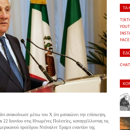
ΤΑ 
TIKT
YOUT
INS
FAC
ΕΔ
CHA
ΚΟ
άνι ανακοίνωσε μέσω του X ότι ματαιώνει την επίσκεψη,
ι 22 Ιουνίου στις Ηνωμένες Πολιτείες, καταγγέλλοντας τις
αμερικανού προέδρου Ντόναλντ Τραμπ εναντίον της