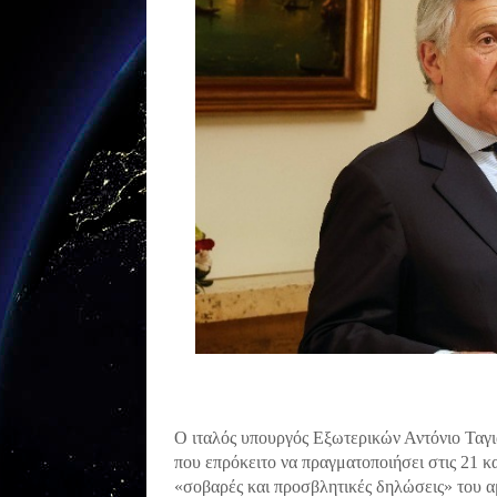
Ο ιταλός υπουργός Εξωτερικών Αντόνιο Ταγι
που επρόκειτο να πραγματοποιήσει στις 21 κα
«σοβαρές και προσβλητικές δηλώσεις» του 