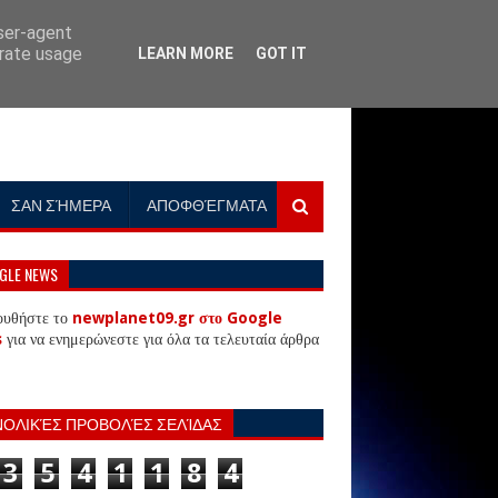
user-agent
erate usage
LEARN MORE
GOT IT
ΣΑΝ ΣΉΜΕΡΑ
ΑΠΟΦΘΈΓΜΑΤΑ
GLE NEWS
ουθήστε το
newplanet09.gr στο Google
s
για να ενημερώνεστε για όλα τα τελευταία άρθρα
ΝΟΛΙΚΈΣ ΠΡΟΒΟΛΈΣ ΣΕΛΊΔΑΣ
3
5
4
1
1
8
4