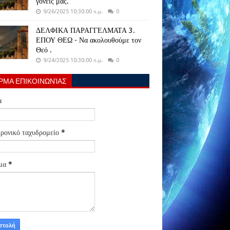
γονείς μας.
9/26/2025 10:30:00 π.μ.
0
ΔΕΛΦΙΚΑ ΠΑΡΑΓΓΕΛΜΑΤΑ 3.
ΕΠΟΥ ΘΕΩ - Να ακολουθούμε τον
Θεό .
9/24/2025 10:30:00 π.μ.
0
ΡΜΑ ΕΠΙΚΟΙΝΩΝΊΑΣ
α
ρονικό ταχυδρομείο
*
μα
*