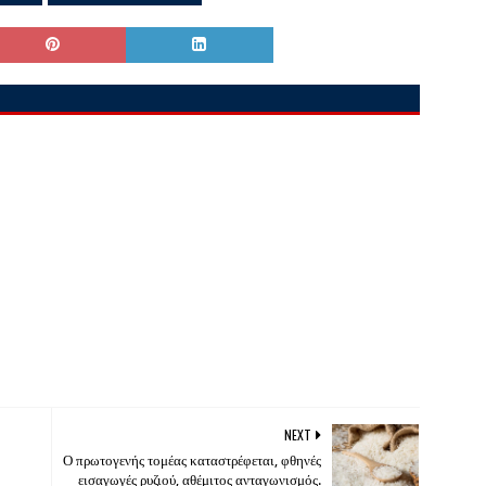
NEXT
Ο πρωτογενής τομέας καταστρέφεται, φθηνές
εισαγωγές ρυζιού, αθέμιτος ανταγωνισμός.