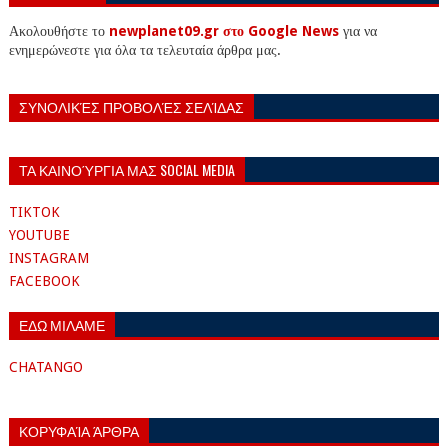
Ακολουθήστε το
newplanet09.gr στο Google News
για να
ενημερώνεστε για όλα τα τελευταία άρθρα μας.
ΣΥΝΟΛΙΚΈΣ ΠΡΟΒΟΛΈΣ ΣΕΛΊΔΑΣ
ΤΑ ΚΑΙΝΟΎΡΓΙΑ ΜΑΣ SOCIAL MEDIA
TIKTOK
YOUTUBE
INSTAGRAM
FACEBOOK
ΕΔΩ ΜΙΛΑΜΕ
CHATANGO
ΚΟΡΥΦΑΊΑ ΆΡΘΡΑ