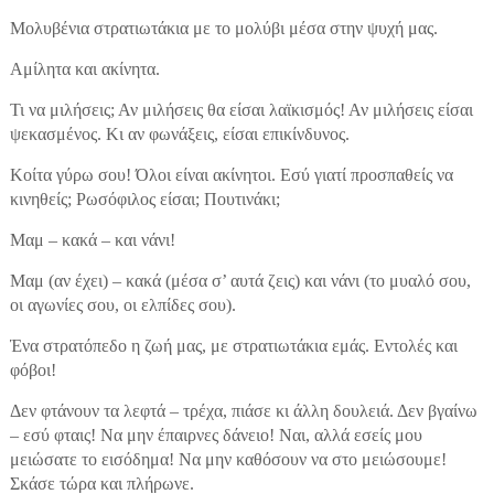
Μολυβένια στρατιωτάκια με το μολύβι μέσα στην ψυχή μας.
Αμίλητα και ακίνητα.
Τι να μιλήσεις; Αν μιλήσεις θα είσαι λαϊκισμός! Αν μιλήσεις είσαι
ψεκασμένος. Κι αν φωνάξεις, είσαι επικίνδυνος.
Κοίτα γύρω σου! Όλοι είναι ακίνητοι. Εσύ γιατί προσπαθείς να
κινηθείς; Ρωσόφιλος είσαι; Πουτινάκι;
Μαμ – κακά – και νάνι!
Μαμ (αν έχει) – κακά (μέσα σ’ αυτά ζεις) και νάνι (το μυαλό σου,
οι αγωνίες σου, οι ελπίδες σου).
Ένα στρατόπεδο η ζωή μας, με στρατιωτάκια εμάς. Εντολές και
φόβοι!
Δεν φτάνουν τα λεφτά – τρέχα, πιάσε κι άλλη δουλειά. Δεν βγαίνω
– εσύ φταις! Να μην έπαιρνες δάνειο! Ναι, αλλά εσείς μου
μειώσατε το εισόδημα! Να μην καθόσουν να στο μειώσουμε!
Σκάσε τώρα και πλήρωνε.