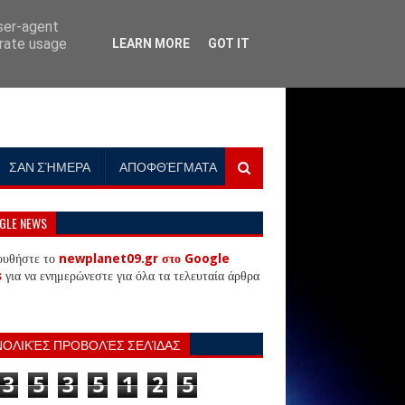
user-agent
erate usage
LEARN MORE
GOT IT
ΣΑΝ ΣΉΜΕΡΑ
ΑΠΟΦΘΈΓΜΑΤΑ
GLE NEWS
ουθήστε το
newplanet09.gr στο Google
s
για να ενημερώνεστε για όλα τα τελευταία άρθρα
ΝΟΛΙΚΈΣ ΠΡΟΒΟΛΈΣ ΣΕΛΊΔΑΣ
3
5
3
5
1
2
5