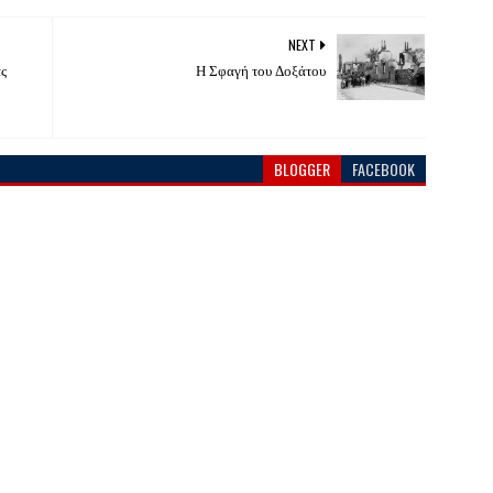
NEXT
ας
Η Σφαγή του Δοξάτου
BLOGGER
FACEBOOK