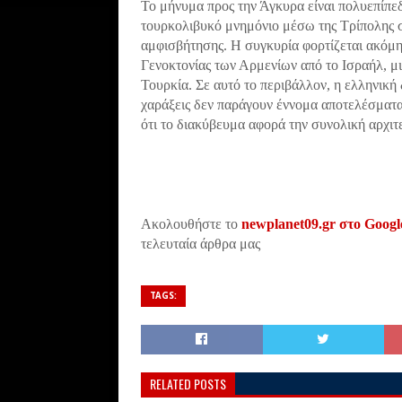
Το μήνυμα προς την Άγκυρα είναι πολυεπίπεδ
τουρκολιβυκό μνημόνιο μέσω της Τρίπολης 
αμφισβήτησης. Η συγκυρία φορτίζεται ακόμ
Γενοκτονίας των Αρμενίων από το Ισραήλ, μι
Τουρκία. Σε αυτό το περιβάλλον, η ελληνική 
χαράξεις δεν παράγουν έννομα αποτελέσματα,
ότι το διακύβευμα αφορά την συνολική αρχι
Ακολουθήστε το
newplanet09.gr στο Goog
τελευταία άρθρα μας
TAGS:
RELATED POSTS