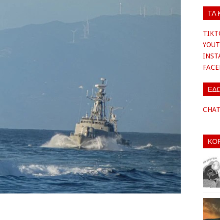
ΤΑ 
TIKT
YOUT
INS
FAC
ΕΔ
CHA
ΚΟ