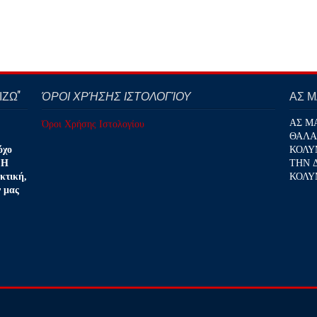
ΖΩ''
ΌΡΟΙ ΧΡΉΣΗΣ ΙΣΤΟΛΟΓΊΟΥ
ΑΣ 
ΑΣ Μ
Όροι Χρήσης Ιστολογίου
ΘΑΛΑ
ΚΟΛΥ
όχο
ΤΗΝ 
 Η
ΚΟΛΥ
κτική,
ν μας
.