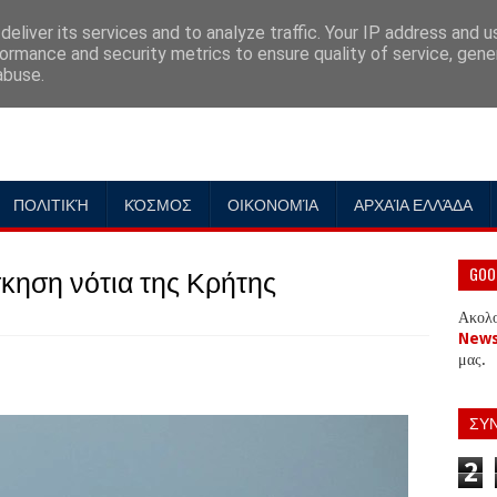
eliver its services and to analyze traffic. Your IP address and 
ormance and security metrics to ensure quality of service, gen
abuse.
ΠΟΛΙΤΙΚΉ
ΚΌΣΜΟΣ
ΟΙΚΟΝΟΜΊΑ
ΑΡΧΑΊΑ ΕΛΛΆΔΑ
κηση νότια της Κρήτης
GOO
Ακολ
New
μας.
ΣΥ
2