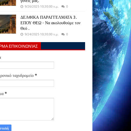
γονείς μας.
9/26/2025 10:30:00 π.μ.
0
ΔΕΛΦΙΚΑ ΠΑΡΑΓΓΕΛΜΑΤΑ 3.
ΕΠΟΥ ΘΕΩ - Να ακολουθούμε τον
Θεό .
9/24/2025 10:30:00 π.μ.
0
ΡΜΑ ΕΠΙΚΟΙΝΩΝΊΑΣ
α
ρονικό ταχυδρομείο
*
μα
*