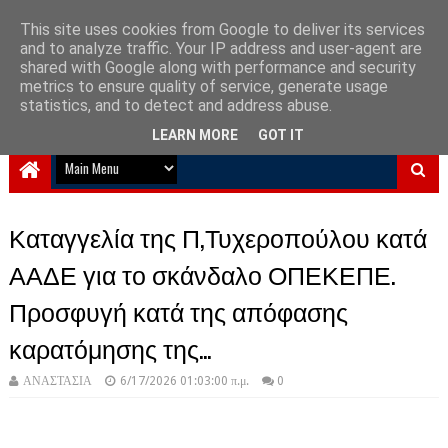
This site uses cookies from Google to deliver its services
and to analyze traffic. Your IP address and user-agent are
NewPlanet09
shared with Google along with performance and security
metrics to ensure quality of service, generate usage
Ειδήσεις νέα από την Ελλάδα και τον κόσμο
statistics, and to detect and address abuse.
LEARN MORE
GOT IT
Καταγγελία της Π,Τυχεροπούλου κατά
ΑΑΔΕ για το σκάνδαλο ΟΠΕΚΕΠΕ.
Προσφυγή κατά της απόφασης
καρατόμησης της...
ΑΝΑΣΤΑΣΙΑ
6/17/2026 01:03:00 π.μ.
0