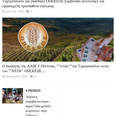
Τυχεροπούλου για σκάνδαλο ΟΠΕΚΕΠΕ:Συμβόλαιο εκτέλεσης» και
οργανωμένη προσπάθεια σπίλωσης
June 04, 2026
0
Ο διοικητής της ΑΑΔΕ Γ.Πιτσιλής, ""τετάει""την Τυχεροπούλου εκτός
του ""ΝΈΟΥ'' ΟΠΕΚΕΠΕ....
January 07, 2026
0
PREVIOUS
Ανήλικη
παραβατικότητα,
άγριο ξύλο μεταξύ
κοριτσιών στην
Εύβοια –