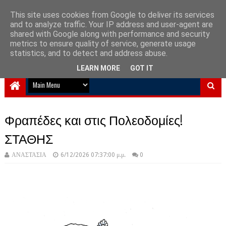
This site uses cookies from Google to deliver its services
and to analyze traffic. Your IP address and user-agent are
NewPlanet09
shared with Google along with performance and security
metrics to ensure quality of service, generate usage
Ειδήσεις νέα από την Ελλάδα και τον κόσμο
statistics, and to detect and address abuse.
LEARN MORE
GOT IT
Φραπέδες και στις Πολεοδομίες!
ΣΤΑΘΗΣ
ΑΝΑΣΤΑΣΙΑ
6/12/2026 07:37:00 μ.μ.
0