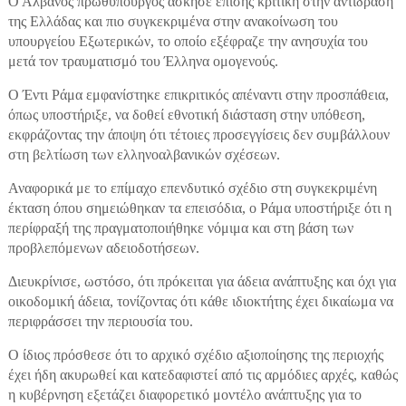
Ο Αλβανός πρωθυπουργός άσκησε επίσης κριτική στην αντίδραση
της Ελλάδας και πιο συγκεκριμένα στην ανακοίνωση του
υπουργείου Εξωτερικών, το οποίο εξέφραζε την ανησυχία του
μετά τον τραυματισμό του Έλληνα ομογενούς.
Ο Έντι Ράμα εμφανίστηκε επικριτικός απέναντι στην προσπάθεια,
όπως υποστήριξε, να δοθεί εθνοτική διάσταση στην υπόθεση,
εκφράζοντας την άποψη ότι τέτοιες προσεγγίσεις δεν συμβάλλουν
στη βελτίωση των ελληνοαλβανικών σχέσεων.
Αναφορικά με το επίμαχο επενδυτικό σχέδιο στη συγκεκριμένη
έκταση όπου σημειώθηκαν τα επεισόδια, ο Ράμα υποστήριξε ότι η
περίφραξή της πραγματοποιήθηκε νόμιμα και στη βάση των
προβλεπόμενων αδειοδοτήσεων.
Διευκρίνισε, ωστόσο, ότι πρόκειται για άδεια ανάπτυξης και όχι για
οικοδομική άδεια, τονίζοντας ότι κάθε ιδιοκτήτης έχει δικαίωμα να
περιφράσσει την περιουσία του.
Ο ίδιος πρόσθεσε ότι το αρχικό σχέδιο αξιοποίησης της περιοχής
έχει ήδη ακυρωθεί και κατεδαφιστεί από τις αρμόδιες αρχές, καθώς
η κυβέρνηση εξετάζει διαφορετικό μοντέλο ανάπτυξης για το