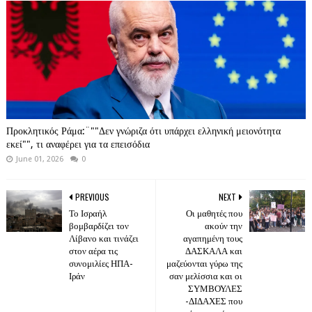
Προκλητικός Ράμα:¨""Δεν γνώριζα ότι υπάρχει ελληνική μειονότητα
εκεί"", τι αναφέρει για τα επεισόδια
June 01, 2026
0
PREVIOUS
NEXT
Το Ισραήλ
Οι μαθητές που
βομβαρδίζει τον
ακούν την
Λίβανο και τινάζει
αγαπημένη τους
στον αέρα τις
ΔΑΣΚΑΛΑ και
συνομιλίες ΗΠΑ-
μαζεύονται γύρω της
Ιράν
σαν μελίσσια και οι
ΣΥΜΒΟΥΛΕΣ
-ΔΙΔΑΧΕΣ που