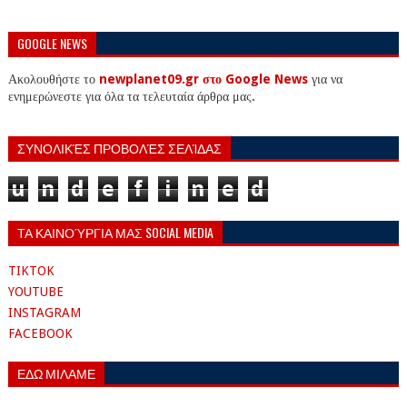
GOOGLE NEWS
Ακολουθήστε το
newplanet09.gr στο Google News
για να
ενημερώνεστε για όλα τα τελευταία άρθρα μας.
ΣΥΝΟΛΙΚΈΣ ΠΡΟΒΟΛΈΣ ΣΕΛΊΔΑΣ
u
n
d
e
f
i
n
e
d
ΤΑ ΚΑΙΝΟΎΡΓΙΑ ΜΑΣ SOCIAL MEDIA
TIKTOK
YOUTUBE
INSTAGRAM
FACEBOOK
ΕΔΩ ΜΙΛΑΜΕ