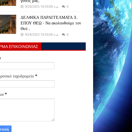
γονείς μας.
9/26/2025 10:30:00 π.μ.
0
ΔΕΛΦΙΚΑ ΠΑΡΑΓΓΕΛΜΑΤΑ 3.
ΕΠΟΥ ΘΕΩ - Να ακολουθούμε τον
Θεό .
9/24/2025 10:30:00 π.μ.
0
ΡΜΑ ΕΠΙΚΟΙΝΩΝΊΑΣ
α
ρονικό ταχυδρομείο
*
μα
*