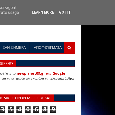
user-agent
erate usage
LEARN MORE
GOT IT
ΣΑΝ ΣΉΜΕΡΑ
ΑΠΟΦΘΈΓΜΑΤΑ
GLE NEWS
ουθήστε το
newplanet09.gr στο Google
s
για να ενημερώνεστε για όλα τα τελευταία άρθρα
ΝΟΛΙΚΈΣ ΠΡΟΒΟΛΈΣ ΣΕΛΊΔΑΣ
3
5
4
0
6
8
9