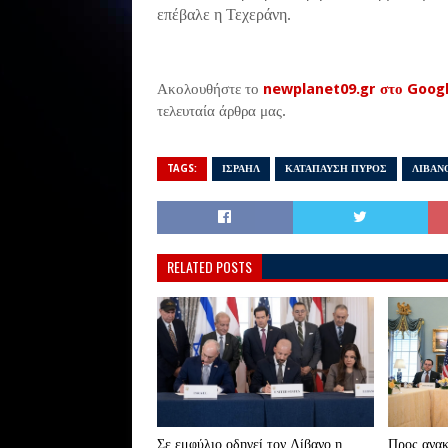
επέβαλε η Τεχεράνη.
Ακολουθήστε το
newplanet09.gr στο Goog
τελευταία άρθρα μας.
TAGS:
ΙΣΡΑΗΛ
ΚΑΤΑΠΑΥΣΗ ΠΥΡΟΣ
ΛΙΒΑΝ
RELATED POSTS
Σε εμφύλιο οδηγεί τον Λίβανο η
Προς ανα