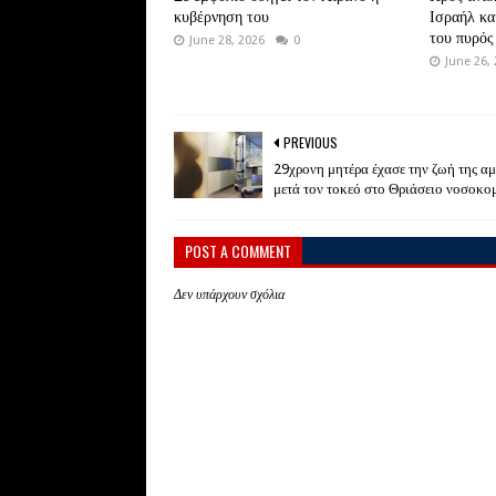
κυβέρνηση του
Ισραήλ κα
του πυρός
June 28, 2026
0
June 26,
PREVIOUS
29χρονη μητέρα έχασε την ζωή της α
μετά τον τοκεό στο Θριάσειο νοσοκο
POST A COMMENT
Δεν υπάρχουν σχόλια