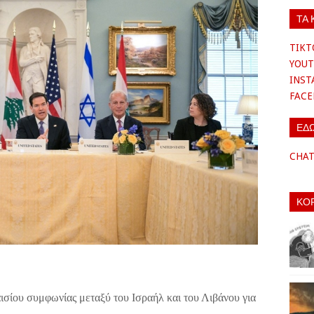
ΤΑ 
TIKT
YOUT
INS
FAC
ΕΔ
CHA
ΚΟ
σίου συμφωνίας μεταξύ του Ισραήλ και του Λιβάνου για