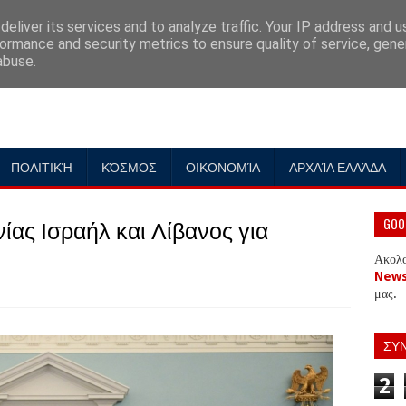
eliver its services and to analyze traffic. Your IP address and 
ormance and security metrics to ensure quality of service, gen
abuse.
ΠΟΛΙΤΙΚΉ
ΚΌΣΜΟΣ
ΟΙΚΟΝΟΜΊΑ
ΑΡΧΑΊΑ ΕΛΛΆΔΑ
ας Ισραήλ και Λίβανος για
GOO
Ακολ
New
μας.
ΣΥ
2