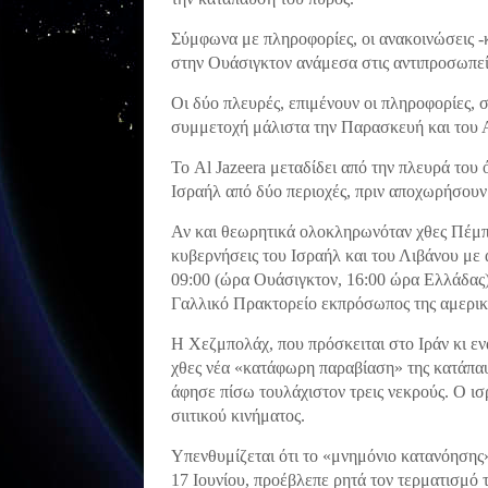
Σύμφωνα με πληροφορίες, οι ανακοινώσεις -
στην Ουάσιγκτον ανάμεσα στις αντιπροσωπε
Οι δύο πλευρές, επιμένουν οι πληροφορίες, σ
συμμετοχή μάλιστα την Παρασκευή και του
Το Al Jazeera μεταδίδει από την πλευρά του
Ισραήλ από δύο περιοχές, πριν αποχωρήσουν 
Αν και θεωρητικά ολοκληρωνόταν χθες Πέμπ
κυβερνήσεις του Ισραήλ και του Λιβάνου με
09:00 (ώρα Ουάσιγκτον, 16:00 ώρα Ελλάδας)
Γαλλικό Πρακτορείο εκπρόσωπος της αμερικ
Η Χεζμπολάχ, που πρόσκειται στο Ιράν κι εν
χθες νέα «κατάφωρη παραβίαση» της κατάπαυ
άφησε πίσω τουλάχιστον τρεις νεκρούς. Ο ισ
σιιτικού κινήματος.
Υπενθυμίζεται ότι το «μνημόνιο κατανόησης
17 Ιουνίου, προέβλεπε ρητά τον τερματισμό 