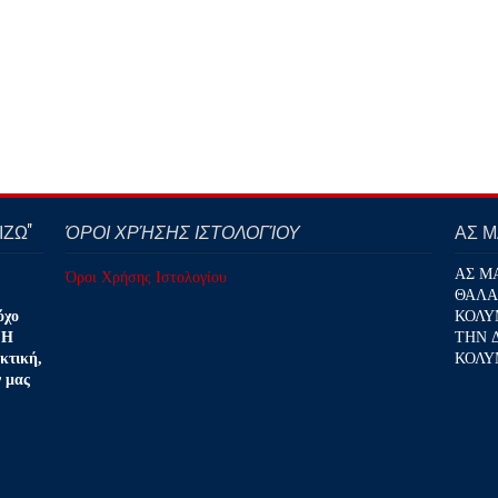
ΖΩ''
ΌΡΟΙ ΧΡΉΣΗΣ ΙΣΤΟΛΟΓΊΟΥ
ΑΣ 
ΑΣ Μ
Όροι Χρήσης Ιστολογίου
ΘΑΛΑ
ΚΟΛΥ
όχο
ΤΗΝ 
 Η
ΚΟΛΥ
κτική,
ν μας
.