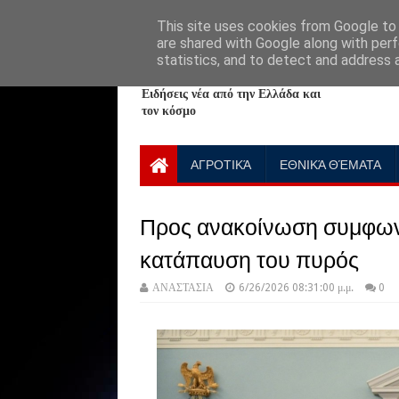
HOME
ABOUT
CONTACT US
This site uses cookies from Google to d
are shared with Google along with perf
statistics, and to detect and address 
NewPlanet09
Ειδήσεις νέα από την Ελλάδα και
τον κόσμο
ΑΓΡΟΤΙΚΆ
ΕΘΝΙΚΆ ΘΈΜΑΤΑ
Προς ανακοίνωση συμφωνί
κατάπαυση του πυρός
ΑΝΑΣΤΑΣΙΑ
6/26/2026 08:31:00 μ.μ.
0