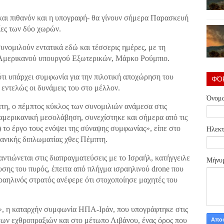
και πιθανόν και η υπογραφή- θα γίνουν σήμερα Παρασκευή
ίες των δύο χωρών.
υνομιλούν εντατικά εδώ και τέσσερις ημέρες, με τη
 Αμερικανού υπουργού Εξωτερικών, Μάρκο Ρούμπιο.
 ότι υπάρχει συμφωνία για την πιλοτική αποχώρηση του
ΦΌ
εντελώς οι δυνάμεις του στο μέλλον.
Όνομ
τη, ο πέμπτος κύκλος των συνομιλιών ανάμεσα στις
 αμερικανική μεσολάβηση, συνεχίστηκε και σήμερα από τις
 το έργο τους ενόψει της σύναψης συμφωνίας», είπε στο
Ηλεκτ
ανικής διπλωματίας χθες Πέμπτη.
αντιώνεται στις διαπραγματεύσεις με το Ισραήλ, κατήγγειλε
Μήνυ
σης του πυρός, έπειτα από πλήγμα ισραηλινού drone που
ραηλινός στρατός ανέφερε ότι στοχοποίησε μαχητές του
», η καταρχήν συμφωνία ΗΠΑ-Ιράν, που υπογράφτηκε στις
των εχθροπραξιών και στο μέτωπο Λιβάνου, ένας όρος που