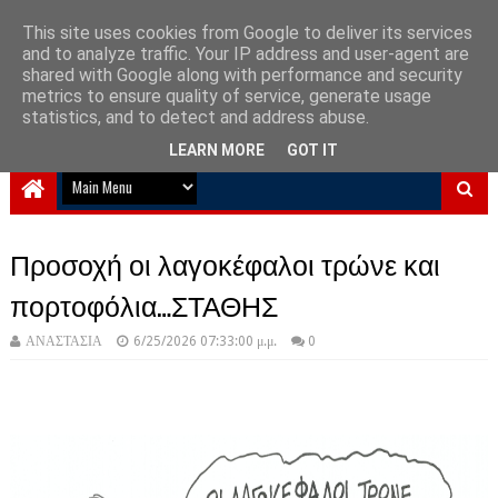
This site uses cookies from Google to deliver its services
and to analyze traffic. Your IP address and user-agent are
NewPlanet09
shared with Google along with performance and security
metrics to ensure quality of service, generate usage
Ειδήσεις νέα από την Ελλάδα και τον κόσμο
statistics, and to detect and address abuse.
LEARN MORE
GOT IT
Προσοχή οι λαγοκέφαλοι τρώνε και
πορτοφόλια…ΣΤΑΘΗΣ
ΑΝΑΣΤΑΣΙΑ
6/25/2026 07:33:00 μ.μ.
0