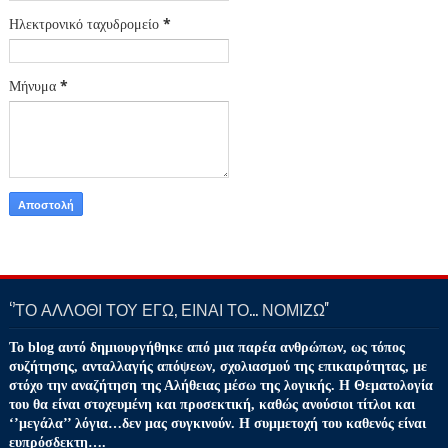
Ηλεκτρονικό ταχυδρομείο
*
Μήνυμα
*
‘’ΤΟ ΑΛΛΟΘΙ ΤΟΥ ΕΓΩ, ΕΙΝΑΙ ΤΟ… ΝΟΜΙΖΩ''
Το blog αυτό δημιουργήθηκε από μια παρέα ανθρώπων, ως τόπος
συζήτησης, ανταλλαγής απόψεων, σχολιασμού της επικαιρότητας, με
στόχο την αναζήτηση της Αλήθειας μέσω της λογικής. Η Θεματολογία
του θα είναι στοχευμένη και προσεκτική, καθώς ανούσιοι τίτλοι και
‘’μεγάλα’’ λόγια…δεν μας συγκινούν. Η συμμετοχή του καθενός είναι
ευπρόσδεκτη….