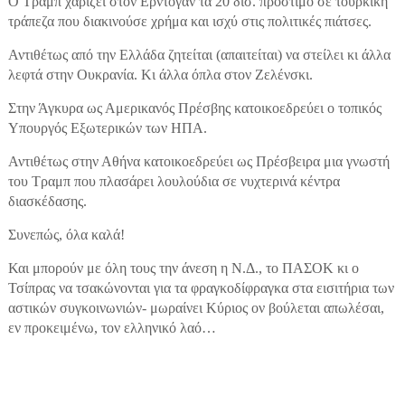
Ο Τραμπ χαρίζει στον Ερντογάν τα 20 δισ. πρόστιμο σε τουρκική
τράπεζα που διακινούσε χρήμα και ισχύ στις πολιτικές πιάτσες.
Αντιθέτως από την Ελλάδα ζητείται (απαιτείται) να στείλει κι άλλα
λεφτά στην Ουκρανία. Κι άλλα όπλα στον Ζελένσκι.
Στην Άγκυρα ως Αμερικανός Πρέσβης κατοικοεδρεύει ο τοπικός
Υπουργός Εξωτερικών των ΗΠΑ.
Αντιθέτως στην Αθήνα κατοικοεδρεύει ως Πρέσβειρα μια γνωστή
του Τραμπ που πλασάρει λουλούδια σε νυχτερινά κέντρα
διασκέδασης.
Συνεπώς, όλα καλά!
Και μπορούν με όλη τους την άνεση η Ν.Δ., το ΠΑΣΟΚ κι ο
Τσίπρας να τσακώνονται για τα φραγκοδίφραγκα στα εισιτήρια των
αστικών συγκοινωνιών- μωραίνει Κύριος ον βούλεται απωλέσαι,
εν προκειμένω, τον ελληνικό λαό…