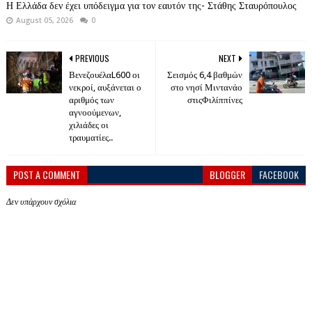
Η Ελλάδα δεν έχει υπόδειγμα για τον εαυτόν της- Στάθης Σταυρόπουλος
August 05, 2026
0
PREVIOUS
NEXT
ΒενεζουέλαL600 οι
Σεισμός 6,4 βαθμών
νεκροί, αυξάνεται ο
στο νησί Μιντανάο
αριθμός των
στιςΦιλίππίνες
αγνοούμενων,
χιλιάδες οι
τραυματίες..
POST A COMMENT
BLOGGER
FACEBOOK
Δεν υπάρχουν σχόλια