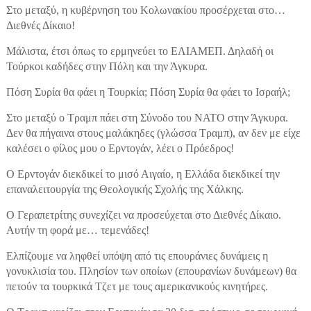
Στο μεταξύ, η κυβέρνηση του Κολωνακίου προσέρχεται στο…
Διεθνές Δίκαιο!
Μάλιστα, έτσι όπως το ερμηνεύει το ΕΛΙΑΜΕΠ. Δηλαδή οι
Τούρκοι καδήδες στην Πόλη και την Άγκυρα.
Πόση Συρία θα φάει η Τουρκία; Πόση Συρία θα φάει το Ισραήλ;
Στο μεταξύ ο Τραμπ πάει στη Σύνοδο του ΝΑΤΟ στην Άγκυρα.
Δεν θα πήγαινα στους μαλάκηδες (γλώσσα Τραμπ), αν δεν με είχε
καλέσει ο φίλος μου ο Ερντογάν, λέει ο Πρόεδρος!
Ο Ερντογάν διεκδικεί το μισό Αιγαίο, η Ελλάδα διεκδικεί την
επαναλειτουργία της Θεολογικής Σχολής της Χάλκης.
Ο Γεραπετρίτης συνεχίζει να προσεύχεται στο Διεθνές Δίκαιο.
Αυτήν τη φορά με… τεμενάδες!
Ελπίζουμε να ληφθεί υπόψη από τις επουράνιες δυνάμεις η
γονυκλισία του. Πλησίον των οποίων (επουρανίων δυνάμεων) θα
πετούν τα τουρκικά Τζετ με τους αμερικανικούς κινητήρες.