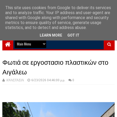
This site uses cookies from Google to deliver its services
and to analyze traffic. Your IP address and user-agent are
NewPlanet09
shared with Google along with performance and security
metrics to ensure quality of service, generate usage
Ειδήσεις νέα από την Ελλάδα και τον κόσμο
statistics, and to detect and address abuse.
LEARN MORE
GOT IT
Φωτιά σε εργοστασιο πλαστικών στο
Αιγάλεω
ΑΝΑΣΤΑΣΙΑ
6/23/2026 04:46:00 μ.μ.
0