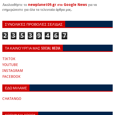
Ακολουθήστε το
newplanet09.gr στο Google News
για να
ενημερώνεστε για όλα τα τελευταία άρθρα μας.
ΣΥΝΟΛΙΚΈΣ ΠΡΟΒΟΛΈΣ ΣΕΛΊΔΑΣ
2
3
5
3
9
4
6
7
ΤΑ ΚΑΙΝΟΎΡΓΙΑ ΜΑΣ SOCIAL MEDIA
TIKTOK
YOUTUBE
INSTAGRAM
FACEBOOK
ΕΔΩ ΜΙΛΑΜΕ
CHATANGO
ΚΟΡΥΦΑΊΑ ΆΡΘΡΑ