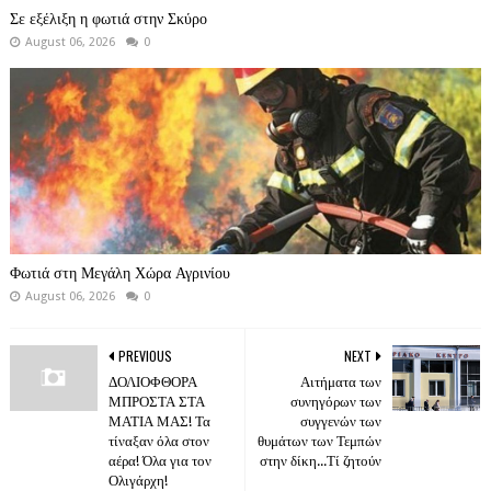
Σε εξέλιξη η φωτιά στην Σκύρο
August 06, 2026
0
Φωτιά στη Μεγάλη Χώρα Αγρινίου
August 06, 2026
0
PREVIOUS
NEXT
ΔΟΛΙΟΦΘΟΡΑ
Αιτήματα των
ΜΠΡΟΣΤΑ ΣΤΑ
συνηγόρων των
ΜΑΤΙΑ ΜΑΣ! Τα
συγγενών των
τίναξαν όλα στον
θυμάτων των Τεμπών
αέρα! Όλα για τον
στην δίκη...Τί ζητούν
Ολιγάρχη!