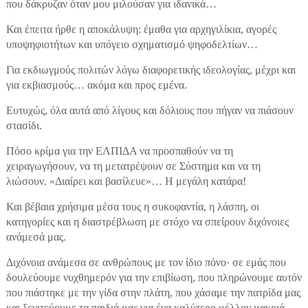
που δάκρυζαν όταν μου μιλούσαν για ιδανικά…
Και έπειτα ήρθε η αποκάλυψη: έμαθα για αρχηγιλίκια, αγορές
υποψηφιοτήτων και υπόγειο σχηματισμό ψηφοδελτίων…
Για εκδιωγμούς πολιτών λόγω διαφορετικής ιδεολογίας, μέχρι και
για εκβιασμούς… ακόμα και προς εμένα.
Ευτυχώς, όλα αυτά από λίγους και δόλιους που πήγαν να πιάσουν
στασίδι.
Πόσο κρίμα για την ΕΛΠΙΔΑ να προσπαθούν να τη
χειραγωγήσουν, να τη μετατρέψουν σε Σύστημα και να τη
λιώσουν. «Διαίρει και βασίλευε»… Η μεγάλη κατάρα!
Και βέβαια χρήσιμα μέσα τους η συκοφαντία, η λάσπη, οι
κατηγορίες και η διαστρέβλωση με στόχο να σπείρουν διχόνοιες
ανάμεσά μας.
Διχόνοια ανάμεσα σε ανθρώπους με τον ίδιο πόνο· σε εμάς που
δουλεύουμε νυχθημερόν για την επιβίωση, που πληρώνουμε αυτόν
που πιάστηκε με την γίδα στην πλάτη, που χάσαμε την πατρίδα μας
και ξενιτεύουμε τα παιδιά μας για ένα καλύτερο μέλλον μακριά