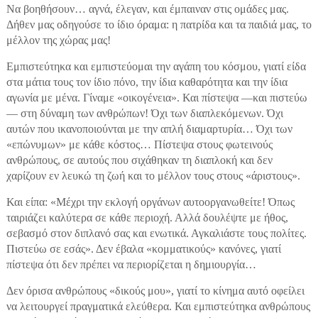
Να βοηθήσουν… αγνά, έλεγαν, και έμπαιναν στις ομάδες μας.
Δήθεν μας οδηγούσε το ίδιο όραμα: η πατρίδα και τα παιδιά μας, το
μέλλον της χώρας μας!
Εμπιστεύτηκα και εμπιστεύομαι την αγάπη του κόσμου, γιατί είδα
στα μάτια τους τον ίδιο πόνο, την ίδια καθαρότητα και την ίδια
αγωνία με μένα. Γίναμε «οικογένεια». Και πίστεψα —και πιστεύω
— στη δύναμη των ανθρώπων! Όχι των διαπλεκόμενων. Όχι
αυτών που ικανοποιούνται με την απλή διαμαρτυρία… Όχι των
«επώνυμων» με κάθε κόστος… Πίστεψα στους φωτεινούς
ανθρώπους, σε αυτούς που σιχάθηκαν τη διαπλοκή και δεν
χαρίζουν εν λευκώ τη ζωή και το μέλλον τους στους «άριστους».
Και είπα: «Μέχρι την εκλογή οργάνων αυτοοργανωθείτε! Όπως
ταιριάζει καλύτερα σε κάθε περιοχή. Αλλά δουλέψτε με ήθος,
σεβασμό στον διπλανό σας και ενωτικά. Αγκαλιάστε τους πολίτες.
Πιστεύω σε εσάς». Δεν έβαλα «κομματικούς» κανόνες, γιατί
πίστεψα ότι δεν πρέπει να περιορίζεται η δημιουργία…
Δεν όρισα ανθρώπους «δικούς μου», γιατί το κίνημα αυτό οφείλει
να λειτουργεί πραγματικά ελεύθερα. Και εμπιστεύτηκα ανθρώπους