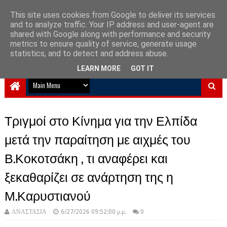
This site uses cookies from Google to deliver its services
and to analyze traffic. Your IP address and user-agent are
NewPlanet09
shared with Google along with performance and security
metrics to ensure quality of service, generate usage
Ειδήσεις νέα από την Ελλάδα και τον κόσμο
statistics, and to detect and address abuse.
LEARN MORE
GOT IT
Τριγμοί στο Κίνημα για την Ελπίδα
μετά την παραίτηση με αιχμές του
Β.Κοκοτσάκη , τι αναφέρει και
ξεκαθαρίζει σε ανάρτηση της η
Μ.Καρυστιανού
ΑΝΑΣΤΑΣΙΑ
6/27/2026 09:52:00 μ.μ.
0