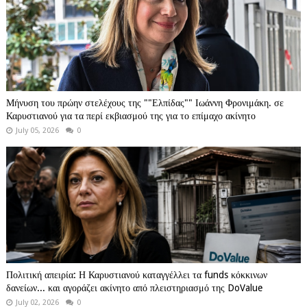
Μήνυση του πρώην στελέχους της ""Ελπίδας"" Ιωάννη Φρονιμάκη. σε
Καρυστιανού για τα περί εκβιασμού της για το επίμαχο ακίνητο
July 05, 2026
0
Πολιτική απειρία: Η Καρυστιανού καταγγέλλει τα funds κόκκινων
δανείων... και αγοράζει ακίνητο από πλειστηριασμό της DoValue
July 02, 2026
0