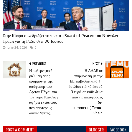
Στην Κύπρο συνεδριάζει το πρώτο «Board of Peace» του Ντόναλντ
Τραμπ για τη Γάζα, στις 30 Ιουνίου
June 24, 2026
0
PREVIOUS
NEXT
Η κυβερνητική
Η ΑΑΔΕ σε
ρύθμιση ρπος
εναρμόνιση με την
εφαρμογήν της
ΕΕ επιβάλλει από 1η
απόφασης του
Ιουλίου ειδικό δασμό
Αρειου Πάγου για
3 ευρώ σε κάθε δέμα
τον νόμο Κατσέλη
από τις πλατφόρμες
αφήνει εκτός τους
(e-
περισσότερους
commerce)Temu-
δανειολήπτες,
Shein
POST A COMMENT
BLOGGER
FACEBOOK