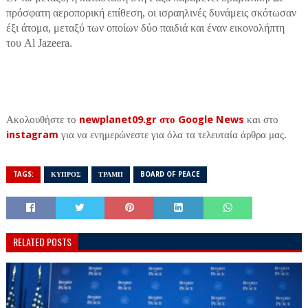
πρόσφατη αεροπορική επίθεση, οι ισραηλινές δυνάμεις σκότωσαν
έξι άτομα, μεταξύ των οποίων δύο παιδιά και έναν εικονολήπτη
του Al Jazeera.
Ακολουθήστε το
newplanet09.gr στο Google News
και στο
instagram
για να ενημερώνεστε για όλα τα τελευταία άρθρα μας.
TAGS:
ΚΥΠΡΟΣ
ΤΡΑΜΠ
BOARD OF PEACE
RELATED POSTS