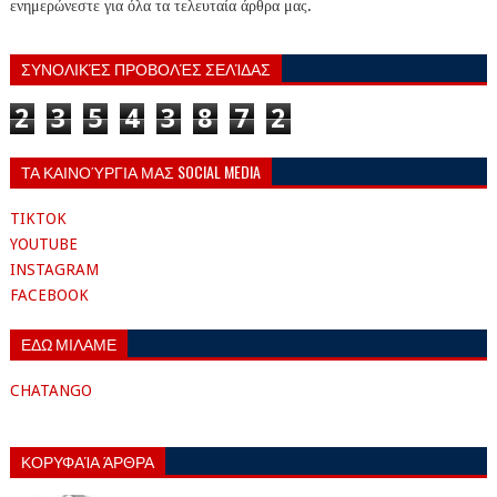
ενημερώνεστε για όλα τα τελευταία άρθρα μας.
ΣΥΝΟΛΙΚΈΣ ΠΡΟΒΟΛΈΣ ΣΕΛΊΔΑΣ
2
3
5
4
3
8
7
2
ΤΑ ΚΑΙΝΟΎΡΓΙΑ ΜΑΣ SOCIAL MEDIA
TIKTOK
YOUTUBE
INSTAGRAM
FACEBOOK
ΕΔΩ ΜΙΛΑΜΕ
CHATANGO
ΚΟΡΥΦΑΊΑ ΆΡΘΡΑ