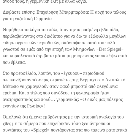
άνοδό τους, η γερμανική ελίτ με άλλα λόγια.
Διαβάστε επίσης: Επιχείρηση Μπαρμπαρόσα: Η αρχή του τέλους
για τη ναζιστική Γερμανία
Θυμήθηκα τα λόγια του πάλι, όταν την περασμένη εβδομάδα,
περιδιαβαίνοντας στο διαδίκτυο για να δω τα εξώφυλλα μεγάλων
ειδησεογραφικών περιοδικών, σκόνταψα σε αυτό του πολύ
γνωστού σε εμάς από την εποχή των Μνημονίων «Der Spiegel»
και κυριολεκτικά έτριβα τα μάτια μη μπορώντας να πιστέψω αυτό
που έβλεπα.
Στο πρωτοσέλιδο, λοιπόν, του «έγκυρου» περιοδικού
απεικονίζονταν τέσσερις στρατιώτες της Βέρμαχτ στο Ανατολικό
Μέτωπο να χαμογελούν στον φακό μπροστά από φλεγόμενα
ερείπια. Και ο τίτλος που συνόδευε τη φωτογραφία ήταν
ανατριχιαστικός και πολύ… γερμανικός: «Ο δικός μας πόλεμος
εναντίον της Ρωσίας»!
Ομολογώ ότι έμεινα εμβρόντητος με την ιστορική αναλογία του
χθες με το σήμερα που επιχείρησαν τόσο ξεδιάντροπα οι
συντάκτες του «Spiegel» ποντάροντας στα πιο ταπεινά ρατσιστικά