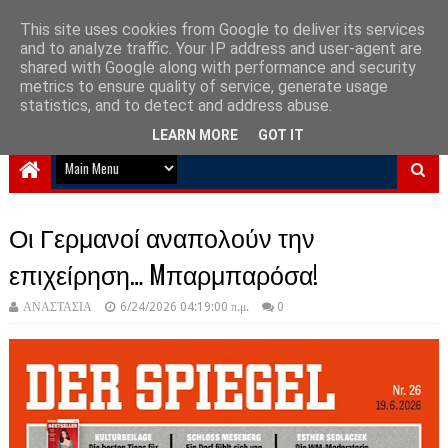
This site uses cookies from Google to deliver its services
and to analyze traffic. Your IP address and user-agent are
NewPlanet09
shared with Google along with performance and security
metrics to ensure quality of service, generate usage
Ειδήσεις νέα από την Ελλάδα και τον κόσμο
statistics, and to detect and address abuse.
LEARN MORE
GOT IT
Οι Γερμανοί αναπολούν την
επιχείρηση… Mπαρμπαρόσα!
ΑΝΑΣΤΑΣΙΑ
6/24/2026 04:19:00 π.μ.
0