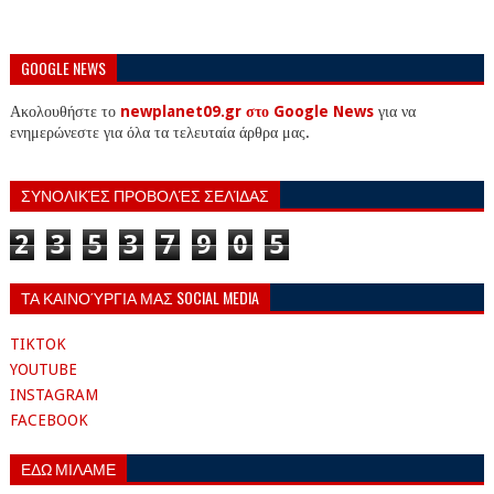
GOOGLE NEWS
Ακολουθήστε το
newplanet09.gr στο Google News
για να
ενημερώνεστε για όλα τα τελευταία άρθρα μας.
ΣΥΝΟΛΙΚΈΣ ΠΡΟΒΟΛΈΣ ΣΕΛΊΔΑΣ
2
3
5
3
7
9
0
5
ΤΑ ΚΑΙΝΟΎΡΓΙΑ ΜΑΣ SOCIAL MEDIA
TIKTOK
YOUTUBE
INSTAGRAM
FACEBOOK
ΕΔΩ ΜΙΛΑΜΕ