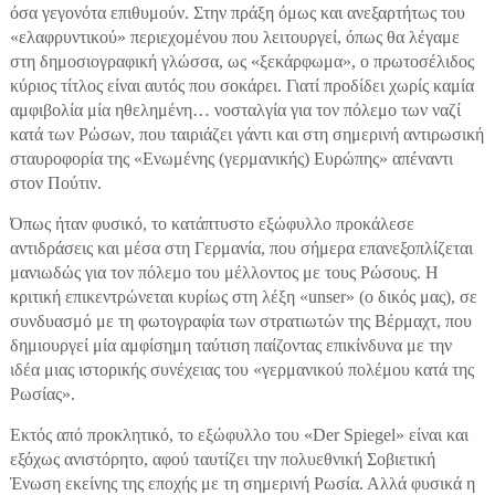
όσα γεγονότα επιθυμούν. Στην πράξη όμως και ανεξαρτήτως του
«ελαφρυντικού» περιεχομένου που λειτουργεί, όπως θα λέγαμε
στη δημοσιογραφική γλώσσα, ως «ξεκάρφωμα», ο πρωτοσέλιδος
κύριος τίτλος είναι αυτός που σοκάρει. Γιατί προδίδει χωρίς καμία
αμφιβολία μία ηθελημένη… νοσταλγία για τον πόλεμο των ναζί
κατά των Ρώσων, που ταιριάζει γάντι και στη σημερινή αντιρωσική
σταυροφορία της «Ενωμένης (γερμανικής) Ευρώπης» απέναντι
στον Πούτιν.
Όπως ήταν φυσικό, το κατάπτυστο εξώφυλλο προκάλεσε
αντιδράσεις και μέσα στη Γερμανία, που σήμερα επανεξοπλίζεται
μανιωδώς για τον πόλεμο του μέλλοντος με τους Ρώσους. Η
κριτική επικεντρώνεται κυρίως στη λέξη «unser» (ο δικός μας), σε
συνδυασμό με τη φωτογραφία των στρατιωτών της Βέρμαχτ, που
δημιουργεί μία αμφίσημη ταύτιση παίζοντας επικίνδυνα με την
ιδέα μιας ιστορικής συνέχειας του «γερμανικού πολέμου κατά της
Ρωσίας».
Εκτός από προκλητικό, το εξώφυλλο του «Der Spiegel» είναι και
εξόχως ανιστόρητο, αφού ταυτίζει την πολυεθνική Σοβιετική
Ένωση εκείνης της εποχής με τη σημερινή Ρωσία. Αλλά φυσικά η