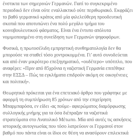
ένστικτα των σημερινών Γερμανών. Γιατί το συγκεκριμένο
περιοδικό δεν είναι ούτε εναλλακτικό ούτε περιθωριακό. Εκφράζει
το βαθύ γερμανικό κράτος από μία φιλελεύθερη προοδευτική
σκοπιά που αποτυπώνει ένα πολύ μεγάλο τμήμα του
κοινοβουλευτικού φάσματος. Είναι ένα έντυπο απόλυτα
νομιμοποιημένο στη συνείδηση των Γερμανών ψηφοφόρων.
Φυσικά, η πρωτοσέλιδη εμπρηστική συνθηματολογία δεν θα
μπορούσε να σταθεί τόσο χοντροκομμένα. Γι’ αυτό συνοδεύεται
και από έναν μικρότερο επεξηγηματικό, «ουδέτερο» υπότιτλο, που
αναφέρει: «Πριν από 85χρόνια η ναζιστική Γερμανία επιτέθηκε
στην ΕΣΣΔ – Πώς τα εγκλήματα επιδρούν ακόμη σε οικογένειες
και πολιτική».
Θεωρητικά πρόκειται για ένα επετειακό άρθρο που γράφτηκε με
αφορμή τη συμπλήρωση 85 χρόνων από την επιχείρηση
Mπαρμπαρόσα, εν είδει -ας πούμε- αφιερώματος διαμόρφωσης
συλλογικής μνήμης για τα όσα διέπραξαν τα ναζιστικά
στρατεύματα στο Ανατολικό Μέτωπο. Μία από αυτές τις ασκήσεις
ιστορικής αυτογνωσίας που τόσο λατρεύουν οι Γερμανοί στον
βαθμό που πάντα είναι οι ίδιοι σε θέση να ανασύρουν επιλεκτικά