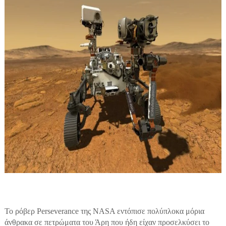
Το ρόβερ Perseverance της NASA εντόπισε πολύπλοκα μόρια
άνθρακα σε πετρώματα του Άρη που ήδη είχαν προσελκύσει το