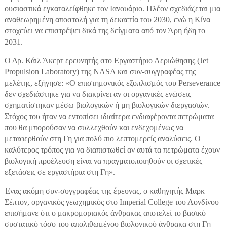
ουσιαστικά εγκαταλείφθηκε τον Ιανουάριο. Πλέον σχεδιάζεται μια
αναθεωρημένη αποστολή για τη δεκαετία του 2030, ενώ η Κίνα
στοχεύει να επιστρέψει δικά της δείγματα από τον Άρη ήδη το
2031.
Ο Δρ. Κάιλ Άκερτ ερευνητής στο Εργαστήριο Αεριώθησης (Jet
Propulsion Laboratory) της NASA και συν-συγγραφέας της
μελέτης, εξήγησε: «Ο επιστημονικός εξοπλισμός του Perseverance
δεν σχεδιάστηκε για να διακρίνει αν οι οργανικές ενώσεις
σχηματίστηκαν μέσω βιολογικών ή μη βιολογικών διεργασιών.
Στόχος του ήταν να εντοπίσει ιδιαίτερα ενδιαφέροντα πετρώματα
που θα μπορούσαν να συλλεχθούν και ενδεχομένως να
μεταφερθούν στη Γη για πολύ πιο λεπτομερείς αναλύσεις. Ο
καλύτερος τρόπος για να διαπιστωθεί αν αυτά τα πετρώματα έχουν
βιολογική προέλευση είναι να πραγματοποιηθούν οι σχετικές
εξετάσεις σε εργαστήρια στη Γη».
Ένας ακόμη συν-συγγραφέας της έρευνας, ο καθηγητής Μαρκ
Σέπτον, οργανικός γεωχημικός στο Imperial College του Λονδίνου
επισήμανε ότι ο μακρομοριακός άνθρακας αποτελεί το βασικό
συστατικό τόσο του απολιθωμένου βιολογικού άνθρακα στη Γη