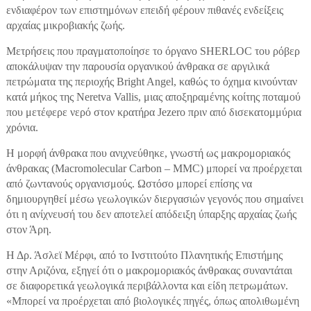
ενδιαφέρον των επιστημόνων επειδή φέρουν πιθανές ενδείξεις
αρχαίας μικροβιακής ζωής.
Μετρήσεις που πραγματοποίησε το όργανο SHERLOC του ρόβερ
αποκάλυψαν την παρουσία οργανικού άνθρακα σε αργιλικά
πετρώματα της περιοχής Bright Angel, καθώς το όχημα κινούνταν
κατά μήκος της Neretva Vallis, μιας αποξηραμένης κοίτης ποταμού
που μετέφερε νερό στον κρατήρα Jezero πριν από δισεκατομμύρια
χρόνια.
Η μορφή άνθρακα που ανιχνεύθηκε, γνωστή ως μακρομοριακός
άνθρακας (Macromolecular Carbon – MMC) μπορεί να προέρχεται
από ζωντανούς οργανισμούς. Ωστόσο μπορεί επίσης να
δημιουργηθεί μέσω γεωλογικών διεργασιών γεγονός που σημαίνει
ότι η ανίχνευσή του δεν αποτελεί απόδειξη ύπαρξης αρχαίας ζωής
στον Άρη.
Η Δρ. Άσλεϊ Μέρφι, από το Ινστιτούτο Πλανητικής Επιστήμης
στην Αριζόνα, εξηγεί ότι ο μακρομοριακός άνθρακας συναντάται
σε διαφορετικά γεωλογικά περιβάλλοντα και είδη πετρωμάτων.
«Μπορεί να προέρχεται από βιολογικές πηγές, όπως απολιθωμένη