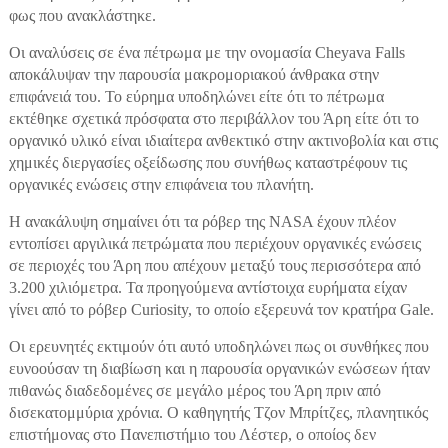
φως που ανακλάστηκε.
Οι αναλύσεις σε ένα πέτρωμα με την ονομασία Cheyava Falls
αποκάλυψαν την παρουσία μακρομοριακού άνθρακα στην
επιφάνειά του. Το εύρημα υποδηλώνει είτε ότι το πέτρωμα
εκτέθηκε σχετικά πρόσφατα στο περιβάλλον του Άρη είτε ότι το
οργανικό υλικό είναι ιδιαίτερα ανθεκτικό στην ακτινοβολία και στις
χημικές διεργασίες οξείδωσης που συνήθως καταστρέφουν τις
οργανικές ενώσεις στην επιφάνεια του πλανήτη.
Η ανακάλυψη σημαίνει ότι τα ρόβερ της NASA έχουν πλέον
εντοπίσει αργιλικά πετρώματα που περιέχουν οργανικές ενώσεις
σε περιοχές του Άρη που απέχουν μεταξύ τους περισσότερα από
3.200 χιλιόμετρα. Τα προηγούμενα αντίστοιχα ευρήματα είχαν
γίνει από το ρόβερ Curiosity, το οποίο εξερευνά τον κρατήρα Gale.
Οι ερευνητές εκτιμούν ότι αυτό υποδηλώνει πως οι συνθήκες που
ευνοούσαν τη διαβίωση και η παρουσία οργανικών ενώσεων ήταν
πιθανώς διαδεδομένες σε μεγάλο μέρος του Άρη πριν από
δισεκατομμύρια χρόνια. Ο καθηγητής Τζον Μπρίτζες, πλανητικός
επιστήμονας στο Πανεπιστήμιο του Λέστερ, ο οποίος δεν