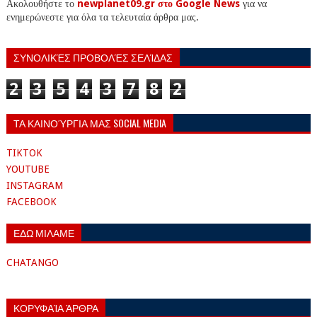
Ακολουθήστε το
newplanet09.gr στο Google News
για να
ενημερώνεστε για όλα τα τελευταία άρθρα μας.
ΣΥΝΟΛΙΚΈΣ ΠΡΟΒΟΛΈΣ ΣΕΛΊΔΑΣ
2
3
5
4
3
7
8
2
ΤΑ ΚΑΙΝΟΎΡΓΙΑ ΜΑΣ SOCIAL MEDIA
TIKTOK
YOUTUBE
INSTAGRAM
FACEBOOK
ΕΔΩ ΜΙΛΑΜΕ
CHATANGO
ΚΟΡΥΦΑΊΑ ΆΡΘΡΑ