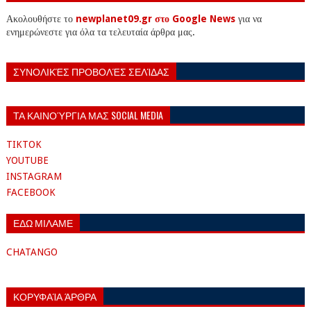
Ακολουθήστε το
newplanet09.gr στο Google News
για να
ενημερώνεστε για όλα τα τελευταία άρθρα μας.
ΣΥΝΟΛΙΚΈΣ ΠΡΟΒΟΛΈΣ ΣΕΛΊΔΑΣ
ΤΑ ΚΑΙΝΟΎΡΓΙΑ ΜΑΣ SOCIAL MEDIA
TIKTOK
YOUTUBE
INSTAGRAM
FACEBOOK
ΕΔΩ ΜΙΛΑΜΕ
CHATANGO
ΚΟΡΥΦΑΊΑ ΆΡΘΡΑ