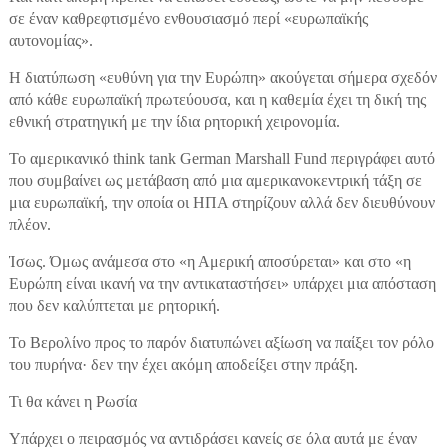
σε έναν καθρεφτισμένο ενθουσιασμό περί «ευρωπαϊκής
αυτονομίας».
Η διατύπωση «ευθύνη για την Ευρώπη» ακούγεται σήμερα σχεδόν
από κάθε ευρωπαϊκή πρωτεύουσα, και η καθεμία έχει τη δική της
εθνική στρατηγική με την ίδια ρητορική χειρονομία.
Το αμερικανικό think tank German Marshall Fund περιγράφει αυτό
που συμβαίνει ως μετάβαση από μια αμερικανοκεντρική τάξη σε
μια ευρωπαϊκή, την οποία οι ΗΠΑ στηρίζουν αλλά δεν διευθύνουν
πλέον.
Ίσως. Όμως ανάμεσα στο «η Αμερική αποσύρεται» και στο «η
Ευρώπη είναι ικανή να την αντικαταστήσει» υπάρχει μια απόσταση
που δεν καλύπτεται με ρητορική.
Το Βερολίνο προς το παρόν διατυπώνει αξίωση να παίξει τον ρόλο
του πυρήνα· δεν την έχει ακόμη αποδείξει στην πράξη.
Τι θα κάνει η Ρωσία
Υπάρχει ο πειρασμός να αντιδράσει κανείς σε όλα αυτά με έναν