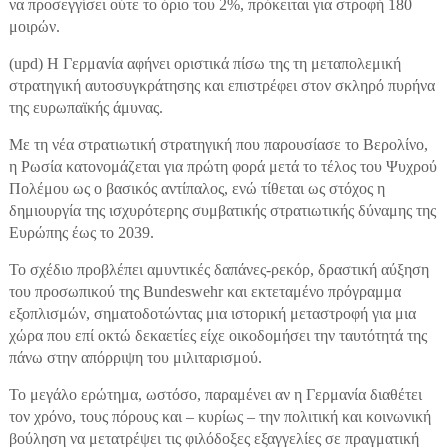
να προσεγγίσει ούτε το όριο του 2%, πρόκειται για στροφή 180
μοιρών.
(upd) Η Γερμανία αφήνει οριστικά πίσω της τη μεταπολεμική
στρατηγική αυτοσυγκράτησης και επιστρέφει στον σκληρό πυρήνα
της ευρωπαϊκής άμυνας.
Με τη νέα στρατιωτική στρατηγική που παρουσίασε το Βερολίνο,
η Ρωσία κατονομάζεται για πρώτη φορά μετά το τέλος του Ψυχρού
Πολέμου ως ο βασικός αντίπαλος, ενώ τίθεται ως στόχος η
δημιουργία της ισχυρότερης συμβατικής στρατιωτικής δύναμης της
Ευρώπης έως το 2039.
Το σχέδιο προβλέπει αμυντικές δαπάνες-ρεκόρ, δραστική αύξηση
του προσωπικού της Bundeswehr και εκτεταμένο πρόγραμμα
εξοπλισμών, σηματοδοτώντας μια ιστορική μεταστροφή για μια
χώρα που επί οκτώ δεκαετίες είχε οικοδομήσει την ταυτότητά της
πάνω στην απόρριψη του μιλιταρισμού.
Το μεγάλο ερώτημα, ωστόσο, παραμένει αν η Γερμανία διαθέτει
τον χρόνο, τους πόρους και – κυρίως – την πολιτική και κοινωνική
βούληση να μετατρέψει τις φιλόδοξες εξαγγελίες σε πραγματική