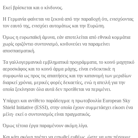
Εκεί βρίσκεται και ο κίνδυνος.
Η Γερμανία φαίνεται να ξεκινά από την παραδοχή ότι, ενισχύοντας
τον εαυτό της, ενισχύει αυτομάτως και την Ευρώπη.
Όμως η ευρωπαϊκή άμυνα, εάν αποτελείται από εθνικά κομμάτια
χωρίς οριζόντιο συντονισμό, κινδυνεύει να παραμείνει
αποσπασματική.
Τα γαλλογερμανικά εμβληματικά προγράμματα, το κοινό μαχητικό
αεροσκάφος και το κοινό άρμα μάχης, είναι ενδεικτικά: η
συμφωνία ως προς τις απαιτήσεις και την κατανομή των μεριδίων
διαρκεί χρόνια, μερικές φορές δεκαετίες, ενώ η απειλή για την
οποία ξεκίνησαν όλα αυτά δεν προτίθεται να περιμένει.
Υπάρχει και αντίθετο παράδειγμα: η πρωτοβουλία European Sky
Shield Initiative (ESSI), στην οποία έχουν συμμετάσχει είκοσι ένα
μέλη· εκεί ο συντονισμός είναι πραγματικός.
Όμως τέτοια έργα παραμένουν ακόμη λίγα.
Και κάτι ακόμη πρέπει να ειπωθεί ευθέως, ώστε να μην πέσουμε