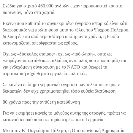
Σχέδια για στρατό 460.000 ανδρών είχαν παρουσιαστεί και στο
παρελθόν, μόνο στα χαρτιά.
Εκείνο που καθιστά το συγκεκριμένο έγγραφο ιστορικό είναι κάτι
διαφορετικό: για πρώτη φορά μετά το τέλος του Ψυχρού Πολέμου,
δηλαδή έπειτα από περισσότερα από τριάντα χρόνια, η Ρωσία
κατονομάζεται απερίφραστα ως εχθρός.
Όχι ως «δύσκολος εταίρος», όχι ως «πρόκληση», ούτε ως
«παράγοντας αστάθειας», αλλά ως αντίπαλος που προετοιμάζεται
για ενδεχόμενη σύγκρουση με το NATO και θεωρεί τη
στρατιωτική ισχύ θεμιτό εργαλείο πολιτικής.
Σε κανένα επίσημο γερμανικό έγγραφο των τελευταίων τριών
δεκαετιών δεν είχε χρησιμοποιηθεί τόσο ευθεία διατύπωση.
80 χρόνια προς την αντίθετη κατεύθυνση
Για να εκτιμήσει κανείς το μέγεθος αυτής της στροφής, πρέπει να
κατανοήσει από ποια αφετηρία στρέφεται η Γερμανία.
Μετά τον Β΄ Παγκόσμιο Πόλεμο, η Ομοσπονδιακή Δημοκρατία