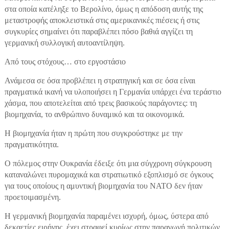
στα οποία κατέληξε το Βερολίνο, όμως η απόδοση αυτής της
μεταστροφής αποκλειστικά στις αμερικανικές πιέσεις ή στις
συγκυρίες σημαίνει ότι παραβλέπει πόσο βαθιά αγγίζει τη
γερμανική συλλογική αυτοαντίληψη.
Από τους στόχους… στο εργοστάσιο
Ανάμεσα σε όσα προβλέπει η στρατηγική και σε όσα είναι
πραγματικά ικανή να υλοποιήσει η Γερμανία υπάρχει ένα τεράστιο
χάσμα, που αποτελείται από τρεις βασικούς παράγοντες: τη
βιομηχανία, το ανθρώπινο δυναμικό και τα οικονομικά.
Η βιομηχανία ήταν η πρώτη που συγκρούστηκε με την
πραγματικότητα.
Ο πόλεμος στην Ουκρανία έδειξε ότι μια σύγχρονη σύγκρουση
καταναλώνει πυρομαχικά και στρατιωτικό εξοπλισμό σε όγκους
για τους οποίους η αμυντική βιομηχανία του NATO δεν ήταν
προετοιμασμένη.
Η γερμανική βιομηχανία παραμένει ισχυρή, όμως, ύστερα από
δεκαετίες ειρήνης, έχει στραφεί κυρίως στην παραγωγή πολιτικών