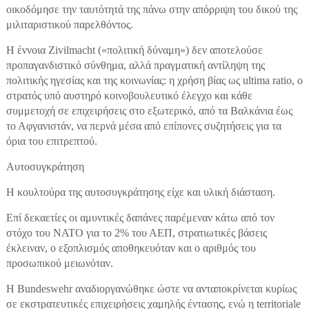
οικοδόμησε την ταυτότητά της πάνω στην απόρριψη του δικού της
μιλιταριστικού παρελθόντος.
Η έννοια Zivilmacht («πολιτική δύναμη») δεν αποτελούσε
προπαγανδιστικό σύνθημα, αλλά πραγματική αντίληψη της
πολιτικής ηγεσίας και της κοινωνίας: η χρήση βίας ως ultima ratio, ο
στρατός υπό αυστηρό κοινοβουλευτικό έλεγχο και κάθε
συμμετοχή σε επιχειρήσεις στο εξωτερικό, από τα Βαλκάνια έως
το Αφγανιστάν, να περνά μέσα από επίπονες συζητήσεις για τα
όρια του επιτρεπτού.
Αυτοσυγκράτηση
Η κουλτούρα της αυτοσυγκράτησης είχε και υλική διάσταση.
Επί δεκαετίες οι αμυντικές δαπάνες παρέμεναν κάτω από τον
στόχο του NATO για το 2% του ΑΕΠ, στρατιωτικές βάσεις
έκλειναν, ο εξοπλισμός αποθηκευόταν και ο αριθμός του
προσωπικού μειωνόταν.
Η Bundeswehr αναδιοργανώθηκε ώστε να ανταποκρίνεται κυρίως
σε εκστρατευτικές επιχειρήσεις χαμηλής έντασης, ενώ η territoriale