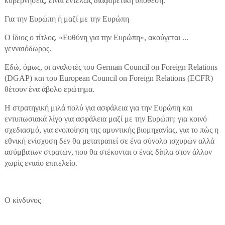
κυβερνήσεις, είναι εντελώς διαφορετική υπόθεση.
Για την Ευρώπη ή μαζί με την Ευρώπη
Ο ίδιος ο τίτλος, «Ευθύνη για την Ευρώπη», ακούγεται ...
γενναιόδωρος.
Εδώ, όμως, οι αναλυτές του German Council on Foreign Relations
(DGAP) και του European Council on Foreign Relations (ECFR)
θέτουν ένα άβολο ερώτημα.
Η στρατηγική μιλά πολύ για ασφάλεια για την Ευρώπη και
εντυπωσιακά λίγο για ασφάλεια μαζί με την Ευρώπη: για κοινό
σχεδιασμό, για ενοποίηση της αμυντικής βιομηχανίας, για το πώς η
εθνική ενίσχυση δεν θα μετατραπεί σε ένα σύνολο ισχυρών αλλά
ασύμβατων στρατών, που θα στέκονται ο ένας δίπλα στον άλλον
χωρίς ενιαίο επιτελείο.
Ο κίνδυνος