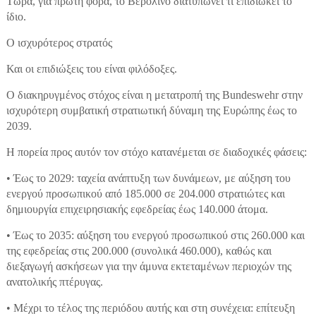
Τώρα, για πρώτη φορά, το Βερολίνο διατυπώνει τι επιδιώκει το
ίδιο.
Ο ισχυρότερος στρατός
Και οι επιδιώξεις του είναι φιλόδοξες.
Ο διακηρυγμένος στόχος είναι η μετατροπή της Bundeswehr στην
ισχυρότερη συμβατική στρατιωτική δύναμη της Ευρώπης έως το
2039.
Η πορεία προς αυτόν τον στόχο κατανέμεται σε διαδοχικές φάσεις:
• Έως το 2029: ταχεία ανάπτυξη των δυνάμεων, με αύξηση του
ενεργού προσωπικού από 185.000 σε 204.000 στρατιώτες και
δημιουργία επιχειρησιακής εφεδρείας έως 140.000 άτομα.
• Έως το 2035: αύξηση του ενεργού προσωπικού στις 260.000 και
της εφεδρείας στις 200.000 (συνολικά 460.000), καθώς και
διεξαγωγή ασκήσεων για την άμυνα εκτεταμένων περιοχών της
ανατολικής πτέρυγας.
• Μέχρι το τέλος της περιόδου αυτής και στη συνέχεια: επίτευξη