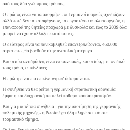
από τους δύο γνώριμους τρόπους.
Ο πρώτος είναι να τα απορρίψει: οι Γερμανοί διαρκώς σχεδιάζουν
αλλά ποτέ δεν τα καταφέρνουν, τα εργοστάσια υπολειτουργούν, η
επαναφορά της θητείας προχωρά με δυσκολία και έως το 2039 όλα
μπορεί να έχουν αλλάξει εκατό φορές.
Ο δεύτερος είναι να πανικοβληθεί: επανεξοπλίζονται, 460.000
στρατιώτες θα βρεθούν στην ανατολική πτέρυγα.
Και οι δύο αντιδράσεις είναι επιφανειακές, και οι δύο, με τον δικό
τους τρόπο, επικίνδυνες.
Η πρώτη είναι πιο επικίνδυνη απ' όσο φαίνεται.
Η συνήθεια να θεωρείται η γερμανική στρατιωτική αδυναμία
έμφυτη και διαχρονική αποτελεί καθαρό «ουσιοκρατισμό».
Και για μια τέτοια συνήθεια - για την υποτίμηση της γερμανικής
πολεμικής μηχανής - η Ρωσία έχει ήδη πληρώσει κάποτε
τρομακτικό τίμημα.
Οι λαοί δεν είναι ούτε αιώνια ειρηνικοί ούτε αιώνια πολεμοχαρείς·