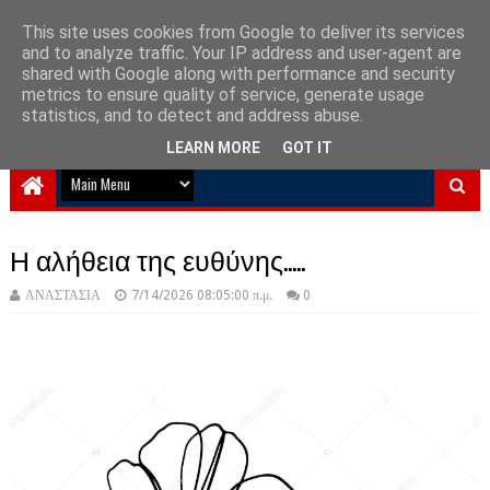
This site uses cookies from Google to deliver its services
and to analyze traffic. Your IP address and user-agent are
NewPlanet09
shared with Google along with performance and security
metrics to ensure quality of service, generate usage
Ειδήσεις νέα από την Ελλάδα και τον κόσμο
statistics, and to detect and address abuse.
LEARN MORE
GOT IT
Η αλήθεια της ευθύνης.....
ΑΝΑΣΤΑΣΙΑ
7/14/2026 08:05:00 π.μ.
0