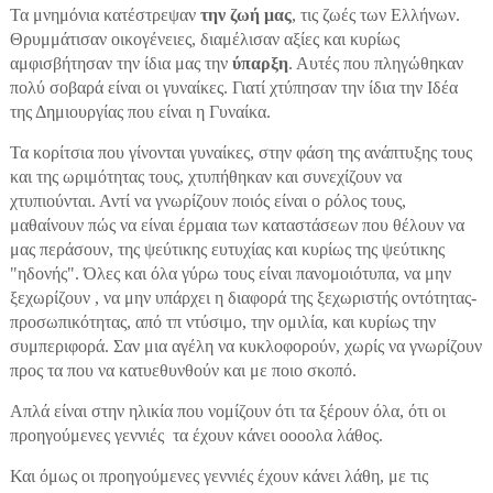
Τα μνημόνια κατέστρεψαν
την ζωή μας
, τις ζωές των Ελλήνων.
Θρυμμάτισαν οικογένειες, διαμέλισαν αξίες και κυρίως
αμφισβήτησαν την ίδια μας την
ύπαρξη
. Αυτές που πληγώθηκαν
πολύ σοβαρά είναι οι γυναίκες. Γιατί χτύπησαν την ίδια την Ιδέα
της Δημιουργίας που είναι η Γυναίκα.
Τα κορίτσια που γίνονται γυναίκες, στην φάση της ανάπτυξης τους
και της ωριμότητας τους, χτυπήθηκαν και συνεχίζουν να
χτυπιούνται. Αντί να γνωρίζουν ποιός είναι ο ρόλος τους,
μαθαίνουν πώς να είναι έρμαια των καταστάσεων που θέλουν να
μας περάσουν, της ψεύτικης ευτυχίας και κυρίως της ψεύτικης
"ηδονής". Όλες και όλα γύρω τους είναι πανομοιότυπα, να μην
ξεχωρίζουν , να μην υπάρχει η διαφορά της ξεχωριστής οντότητας-
προσωπικότητας, από τπ ντύσιμο, την ομιλία, και κυρίως την
συμπεριφορά. Σαν μια αγέλη να κυκλοφορούν, χωρίς να γνωρίζουν
προς τα που να κατυεθυνθούν και με ποιο σκοπό.
Απλά είναι στην ηλικία που νομίζουν ότι τα ξέρουν όλα, ότι οι
προηγούμενες γεννιές τα έχουν κάνει οοοολα λάθος.
Και όμως οι προηγούμενες γεννιές έχουν κάνει λάθη, με τις