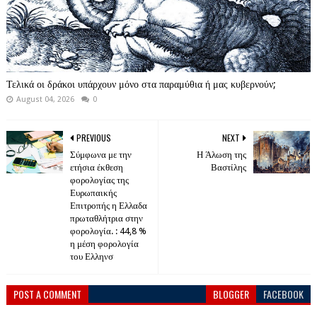
Τελικά οι δράκοι υπάρχουν μόνο στα παραμύθια ή μας κυβερνούν;
August 04, 2026
0
PREVIOUS
NEXT
Σύμφωνα με την
Η Άλωση της
ετήσια έκθεση
Βαστίλης
φορολογίας της
Ευρωπαικής
Επιτροπής η Ελλαδα
πρωταθλήτρια στην
φορολογία. : 44,8 %
η μέση φορολογία
του Ελληνσ
POST A COMMENT
BLOGGER
FACEBOOK