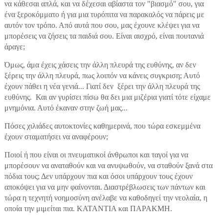
να κάθεσαι απλά, και να δέχεσαι αβίαστα τον "βιασμό" σου, για
ένα ξεροκόμματο ή για μια τυρόπιτα να παρακαλός να πάρεις με
αυτόν τον τρόπο. Από αυτά που σου, μας έχουνε κλέψει για να
μπορέσεις να ζήσεις τα παιδιά σου. Είναι αισχρό, είναι πουτανιά
άραγε;
Όμως, άμα έχεις χάσεις την άλλη πλευρά της ευθύνης, αν δεν
ξέρεις την άλλη πλευρά, πως λοιπόν να κάνεις συγκριση; Αυτό
έχουν πάθει
η
νέα γενιά... Γιατί δεν ξέρει την άλλη πλευρά της
ευθύνης. Και αν γυρίσει πίσω θα δει μια μιζέρια γιατί τότε είχαμε
μνημόνια. Αυτό έκαναν στην ζωή μας...
Πόσες χιλιάδες αυτοκτονίες καθημερινά, που τώρα εσκεμμένα
έχουν σταματήσει να αναφέρουν;
Ποιοί ή που είναι οι πνευματικοί άνθρωποι και ταγοί για να
μπορέσουν να αναταθούν και να ανυψω
θο
ύν, να σταθούν ξανά στα
πόδια τους; Δεν υπάρχουν πια και όσοι υπάρχουν τους έχουν
αποκόψει για να μην φαίνονται. Διαστρέβλωσεις των πάντων και
τώρα η τεχνητή νοημοσύνη ανέλαβε να καθοδηγεί την νεολαία, η
οποία την μιμείται πια. ΚΑΤΑΝΤΙΑ και ΠΑΡΑΚΜΗ.