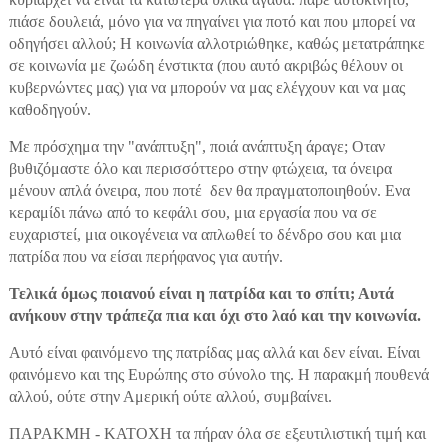
πιάσε δουλειά, μόνο για να πηγαίνει για ποτό και που μπορεί να
οδηγήσει αλλού; Η κοινωνία αλλοτριώθηκε, καθώς μετατράπηκε
σε κοινωνία με ζωώδη ένστικτα (που αυτό ακριβώς θέλουν οι
κυβερνώντες μας) για να μπορούν να μας ελέγχουν και να μας
καθοδηγούν.
Με πρόσχημα την "ανάπτυξη", ποιά ανάπτυξη άραγε; Οταν
βυθιζόμαστε όλο και περισσόττερο στην φτώχεια, τα όνειρα
μένουν απλά όνειρα, που ποτέ δεν θα πραγματοποιηθούν. Ενα
κεραμίδι πάνω από το κεφάλι σου, μια εργασία που να σε
ευχαριστεί, μια οικογένεια να απλωθεί το δένδρο σου και μια
πατρίδα που να είσαι περήφανος για αυτήν.
Τελικά όμως ποιανού είναι η πατρίδα και το σπίτι; Αυτά
ανήκουν στην τράπεζα πια και όχι στο λαό και την κοινωνία.
Αυτό είναι φαινόμενο της πατρίδας μας αλλά και δεν είναι. Είναι
φαινόμενο και της Ευρώπης στο σύνολο της. Η παρακμή πουθενά
αλλού, ούτε στην Αμερική ούτε αλλού, συμβαίνει.
ΠΑΡΑΚΜΗ - ΚΑΤΟΧΗ τα πήραν όλα σε εξευτιλιστική τιμή και