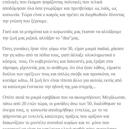
επιλογές που έκαμαν ψηφίζοντας πολιτικές που τελικά
αποδόμησαν όλα όσα γνωρίζαμε και πρεσβεύαμε ως λαός, ως
κοινωνία. Τώρα είναι ο καιρός και πρέπει να διορθωθούν δίνοντας
την γνώση που ξέρουμε.
Γιατί και τα μνημόνια και ο κορωνοϊός μας έκαναν να αλλάξουμε
την ζωή μας ριζικά, αλλάξαν το "dna"μας.
Όσες γυναίκες ήταν τότε γύρω στα 30, είχαν μικρά παιδιά, χάσανε
την γη κάτω από τα πόδια τους, γιατί άλλαξε ολοκληρωτικά ο
κόσμος τους. Οι κυβερνώντες και δανειστές μας έριξαν στα
τάρταρα, ρίχνοντάς μας το ανάθεμα, ότι όλα ήταν λάθος, είμαστε
δούλοι των ορέξεων τους και απλώς σκύβε και προσκύνα, να
κοιτάμε κάτω. Η ζωή δεν είναι τίποτα άλλο για αυτούς εκτός από
τα κατώτερα ένστικτα: την ηδονή της μια στιγμής...
Οπότε αυτά τα μικρά εφηβάκια που να ακουμπήσουν; Μεγάλωσαν,
πάνω από 20 ετών τώρα, οι μανάδες άνω των 50, διαλύθηκαν τα
όνειρα τους, η κοινωνία αποδομήθηκε εντελώς, με το να
ψάχνονται με ευτελείς κατώτερες πράξεις που ορίζουν και
διαιωνίζουν το μοντέλο συνοδού κυρίων και το μόνο που
κυριαρχεί να είναι τα κατώτερα υλικά αγαθά: πάρε αυτοκίνητο,