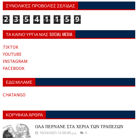
ΣΥΝΟΛΙΚΈΣ ΠΡΟΒΟΛΈΣ ΣΕΛΊΔΑΣ
2
3
5
4
1
1
5
9
ΤΑ ΚΑΙΝΟΎΡΓΙΑ ΜΑΣ SOCIAL MEDIA
TIKTOK
YOUTUBE
INSTAGRAM
FACEBOOK
ΕΔΩ ΜΙΛΑΜΕ
CHATANGO
ΚΟΡΥΦΑΊΑ ΆΡΘΡΑ
ΟΛΑ ΠΕΡΝΑΝΕ ΣΤΑ ΧΕΡΙΑ ΤΩΝ ΤΡΑΠΕΖΩΝ
10/26/2025 12:00:00 μ.μ.
0