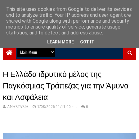
This site uses cookies from Google to deliver its services
and to analyze traffic. Your IP address and user-agent are
NewPlanet09
shared with Google along with performance and security
metrics to ensure quality of service, generate usage
Ειδήσεις νέα από την Ελλάδα και τον κόσμο
statistics, and to detect and address abuse.
LEARN MORE
GOT IT
Η Ελλάδα ιδρυτικό μέλος της
Παγκόσμιας Τράπεζας για την Άμυνα
και Ασφάλεια
ΑΝΑΣΤΑΣΙΑ
7/08/2026 11:11:00 π.μ.
0