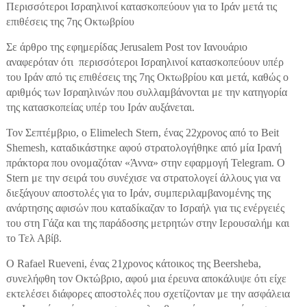
Περισσότεροι Ισραηλινοί κατασκοπεύουν για το Ιράν μετά τις
επιθέσεις της 7ης Οκτωβρίου
Σε άρθρο της εφημερίδας Jerusalem Post τον Ιανουάριο
αναφερόταν ότι περισσότεροι Ισραηλινοί κατασκοπεύουν υπέρ
του Ιράν από τις επιθέσεις της 7ης Οκτωβρίου και μετά, καθώς ο
αριθμός των Ισραηλινών που συλλαμβάνονται με την κατηγορία
της κατασκοπείας υπέρ του Ιράν αυξάνεται.
Τον Σεπτέμβριο, ο Elimelech Stern, ένας 22χρονος από το Beit
Shemesh, καταδικάστηκε αφού στρατολογήθηκε από μία Ιρανή
πράκτορα που ονομαζόταν «Άννα» στην εφαρμογή Telegram. Ο
Stern με την σειρά του συνέχισε να στρατολογεί άλλους για να
διεξάγουν αποστολές για το Ιράν, συμπεριλαμβανομένης της
ανάρτησης αφισών που καταδίκαζαν το Ισραήλ για τις ενέργειές
του στη Γάζα και της παράδοσης μετρητών στην Ιερουσαλήμ και
το Τελ Αβίβ.
Ο Rafael Rueveni, ένας 21χρονος κάτοικος της Beersheba,
συνελήφθη τον Οκτώβριο, αφού μια έρευνα αποκάλυψε ότι είχε
εκτελέσει διάφορες αποστολές που σχετίζονταν με την ασφάλεια