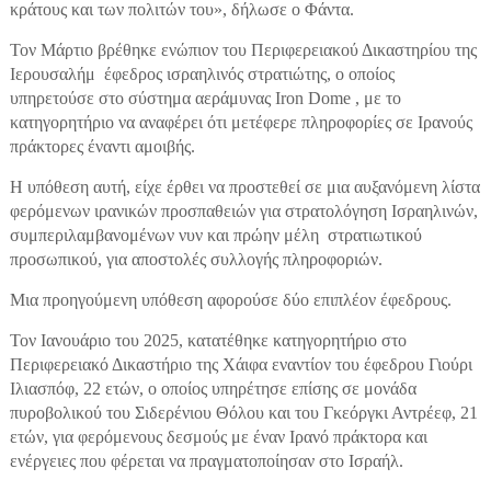
κράτους και των πολιτών του», δήλωσε ο Φάντα.
Τον Μάρτιο βρέθηκε ενώπιον του Περιφερειακού Δικαστηρίου της
Ιερουσαλήμ έφεδρος ισραηλινός στρατιώτης, ο οποίος
υπηρετούσε στο σύστημα αεράμυνας Iron Dome , με το
κατηγορητήριο να αναφέρει ότι μετέφερε πληροφορίες σε Ιρανούς
πράκτορες έναντι αμοιβής.
Η υπόθεση αυτή, είχε έρθει να προστεθεί σε μια αυξανόμενη λίστα
φερόμενων ιρανικών προσπαθειών για στρατολόγηση Ισραηλινών,
συμπεριλαμβανομένων νυν και πρώην μέλη στρατιωτικού
προσωπικού, για αποστολές συλλογής πληροφοριών.
Μια προηγούμενη υπόθεση αφορούσε δύο επιπλέον έφεδρους.
Τον Ιανουάριο του 2025, κατατέθηκε κατηγορητήριο στο
Περιφερειακό Δικαστήριο της Χάιφα εναντίον του έφεδρου Γιούρι
Ιλιασπόφ, 22 ετών, ο οποίος υπηρέτησε επίσης σε μονάδα
πυροβολικού του Σιδερένιου Θόλου και του Γκεόργκι Αντρέεφ, 21
ετών, για φερόμενους δεσμούς με έναν Ιρανό πράκτορα και
ενέργειες που φέρεται να πραγματοποίησαν στο Ισραήλ.