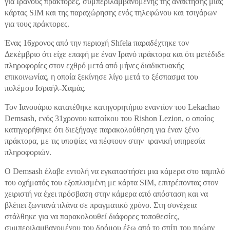
για Ιρανούς πράκτορες, συμπεριλαμβανομένης της ανάκτησης μιας
κάρτας SIM και της παραχώρησης ενός τηλεφώνου και τσιγάρων
για τους πράκτορες.
Ένας 16χρονος από την περιοχή Shfela παραδέχτηκε τον
Δεκέμβριο ότι είχε επαφή με έναν Ιρανό πράκτορα και ότι μετέδιδε
πληροφορίες στον εχθρό μετά από μήνες διαδικτυακής
επικοινωνίας, η οποία ξεκίνησε λίγο μετά το ξέσπασμα του
πολέμου Ισραήλ-Χαμάς.
Τον Ιανουάριο κατατέθηκε κατηγορητήριο εναντίον του Lekachao
Demsash, ενός 31χρονου κατοίκου του Rishon Lezion, ο οποίος
κατηγορήθηκε ότι διεξήγαγε παρακολούθηση για έναν ξένο
πράκτορα, με τις υποψίες να πέφτουν στην ιρανική υπηρεσία
πληροφοριών.
Ο Demsash έλαβε εντολή να εγκαταστήσει μια κάμερα στο ταμπλό
του οχήματός του εξοπλισμένη με κάρτα SIM, επιτρέποντας στον
χειριστή να έχει πρόσβαση στην κάμερα από απόσταση και να
βλέπει ζωντανά πλάνα σε πραγματικό χρόνο. Στη συνέχεια
στάλθηκε για να παρακολουθεί διάφορες τοποθεσίες,
συμπεριλαμβανομένου του δρόμου έξω από το σπίτι του πρώην