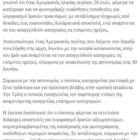
γνωστό ότι ένας Αμερικανός ηλικίας περίπου 20 ετών, φέρεται να
κατέγραφε και να φωτογράφιζε ευαίσθητες τοποθεσίες για
λογαριασμό Ιρανών πρακτόρων, με αντάλλαγμα πληρωμές από
δεκάδες έως εκατοντάδες δολάρια ανά αποστολή, ενώ αναμένεται
να του απαγγελθούν κατηγορίες τις επόμενες ημέρες.
Αναλυτικότερα, ένας Αμερικανός πολίτης που διέμενε στο Ισραήλ
συνελήφθη στις αρχές Ιουνίου με την υποψία κατασκοπείας υπέρ
του Ιράν και αναμένεται να του απαγγελθούν κατηγορίες τις
επόμενες ημέρες, σύμφωνα με ανακοίνωση της αστυνομίας στις 30
Ιουνίου.
Σύμφωνα με την αστυνομία, ο ύποπτος κατηγορείται για επαφή με
ξένο πράκτορα και για πρόκληση βλάβης στην κρατική ασφάλεια.
Την Τρίτη ο τοπικός εισαγγελέας τον παρέπεμψε ενόψει της
αναμενόμενης απαγγελίας επίσημων κατηγοριών.
Η έρευνα διαπίστωσε ότι ο ύποπτος φέρεται να εκτελούσε
διάφορες αποστολές για λογαριασμό Ιρανών αξιωματούχων,
συμπεριλαμβανομένης της καταγραφής και φωτογράφισης
ευαίσθητων περιοχών ασφαλείας. Σε αντάλλαγμα, σύμφωνα με την