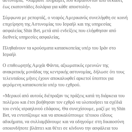
αστυνομία, «λάμβανε πληρωμές που κυμαίνονταν από δεκάδες
έως εκατοντάδες δολάρια για κάθε αποστολή».
Σύμφωνα με ρεπορτάζ, ο νεαρός Αμερικανός συνελήφθη σε κοινή
επιχείρηση της Αστυνομίας του Ισραήλ και της υπηρεσίας
ασφαλείας Shin Bet, μετά από ενδείξεις που ελήφθησαν από
διεθνείς υπηρεσίες ασφαλείας.
Πληθαίνουν τα κρούσματα κατασκοπείας υπέρ του Ιράν στο
Ισραήλ
Ο επιθεωρητής Αμιχάι Φάντα, αξιωματικός ερευνών της
ανακριτικής μονάδας της κεντρικής αστυνομίας, δήλωσε ότι τους
τελευταίους μήνες έχουν αποκαλυφθεί αρκετοί ύποπτοι για
φερόμενη κατασκοπεία υπέρ του εχθρού.
«Μερικοί από αυτούς διέπραξαν τις πράξεις κατά τη διάρκεια του
πολέμου και έτσι βοήθησαν τον εχθρό να υλοποιήσει τα σχέδιά
του εντός ισραηλινού εδάφους. Θα συνεχίσουμε, μαζί με τη Shin
Bet, να εντοπίζουμε και να αποκαλύπτουμε τέτοιου είδους
αδικήματα, να συλλαμβάνουμε και να οδηγούμε στη δικαιοσύνη
οποιονδήποτε βλάπτει και θέτει σε κίνδυνο την ασφάλεια του