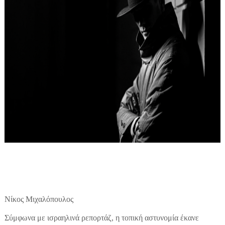
Νίκος Μιχαλόπουλος
Σύμφωνα με ισραηλινά ρεπορτάζ, η τοπική αστυνομία έκανε