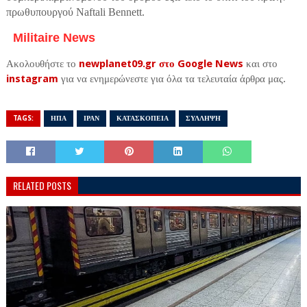
πρωθυπουργού Naftali Bennett.
Militaire News
Ακολουθήστε το
newplanet09.gr στο Google News
και στο
instagram
για να ενημερώνεστε για όλα τα τελευταία άρθρα μας.
TAGS:
ΗΠΑ
ΙΡΑΝ
ΚΑΤΑΣΚΟΠΕΙΑ
ΣΥΛΛΗΨΗ
RELATED POSTS