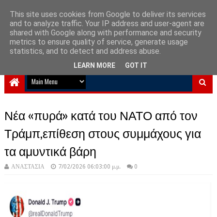
This site uses cookies from Google to deliver its services
and to analyze traffic. Your IP address and user-agent are
NewPlanet09
shared with Google along with performance and security
metrics to ensure quality of service, generate usage
Ειδήσεις νέα από την Ελλάδα και τον κόσμο
statistics, and to detect and address abuse.
LEARN MORE
GOT IT
Νέα «πυρά» κατά του ΝΑΤΟ από τον
Τράμπ,επίθεση στους συμμάχους για
τα αμυντικά βάρη
ΑΝΑΣΤΑΣΙΑ
7/02/2026 06:03:00 μ.μ.
0