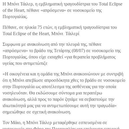
Η Μπόνι Τάιλερ, η εμβληματική τραγουδίστρια του Total Eclipse
of the Heart, πέθανε «απρόσμενα» σε νοσοκομείο της
Πορτογαλίας.
Πέθανε, σε ηλικία 75 ετών, η εμβληματική τραγουδίστρια του
Total Eclipse of the Heart, Μπόνι Τάιλερί
Συμφωνα με ανακοίνωση από την πλευρά της, πέθανε
«απρόσμενα» το βράδυ της Τετάρτης (08/07) σε νοσοκομείο της
Πορτογαλίας, όπου είχε εισαχθεί «για θεραπεία προβλήματος
υγείας που αντιμετώπιζε
«Η οικογένεια και η ομάδα της Μπόνι ανακοινώνουν με συντριβή
ότι η Μπόνι απεβίωσε απροσδόκητα χθες το βράδυ σε νοσοκομείο
στην Πορτογαλία ως αποτέλεσμα της ασθένειας για την οποία
νοσηλευόταν. Θα εκδώσουμε σύντομα μια περαιτέρω
ανακοίνωση, αλλά προς το παρόν ζητάμε να σεβαστούμε την
ιδιωτικότητά μας για να αντιμετωπίσουμε αυτή την τραγωδία»
σημειώθηκε σε σχετική ανακοίνωση.
Τον Μάιο, η Μπόνι Τάιλερ μεταφέρθηκε εσπευσμένα σε
νοσοκομείο στο Φάρο της Πορτογαλίας για επείγουσα εντερική