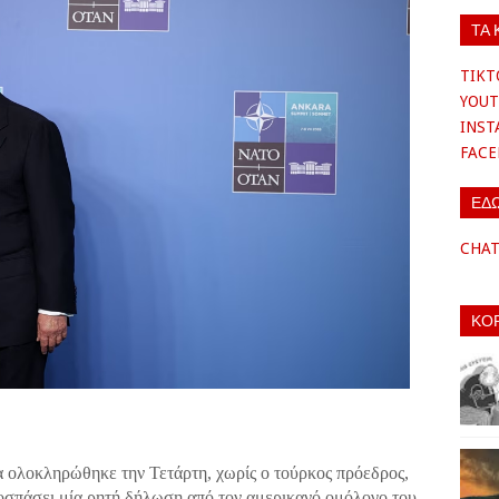
ΤΑ 
TIKT
YOUT
INS
FAC
ΕΔ
CHA
ΚΟ
ολοκληρώθηκε την Τετάρτη, χωρίς ο τούρκος πρόεδρος,
ποσπάσει μία ρητή δήλωση από τον αμερικανό ομόλογο του,