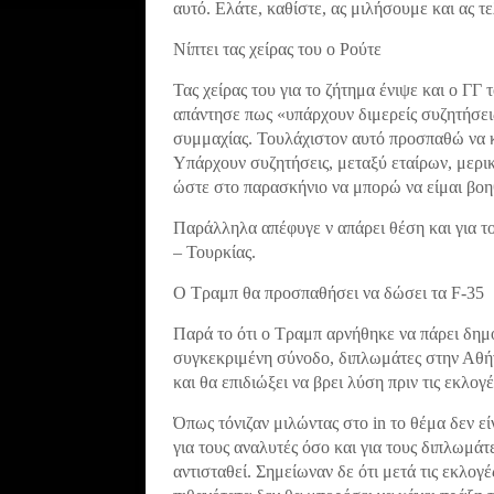
αυτό. Ελάτε, καθίστε, ας μιλήσουμε και ας τ
Νίπτει τας χείρας του ο Ρούτε
Τας χείρας του για το ζήτημα ένιψε και ο Γ
απάντησε πως «υπάρχουν διμερείς συζητήσεις
συμμαχίας. Τουλάχιστον αυτό προσπαθώ να κ
Υπάρχουν συζητήσεις, μεταξύ εταίρων, μερι
ώστε στο παρασκήνιο να μπορώ να είμαι βοηθ
Παράλληλα απέφυγε ν απάρει θέση και για το
– Τουρκίας.
Ο Τραμπ θα προσπαθήσει να δώσει τα F-35
Παρά το ότι ο Τραμπ αρνήθηκε να πάρει δημ
συγκεκριμένη σύνοδο, διπλωμάτες στην Αθήν
και θα επιδιώξει να βρει λύση πριν τις εκλο
Όπως τόνιζαν μιλώντας στο in το θέμα δεν εί
για τους αναλυτές όσο και για τους διπλωμά
αντισταθεί. Σημείωναν δε ότι μετά τις εκλογέ