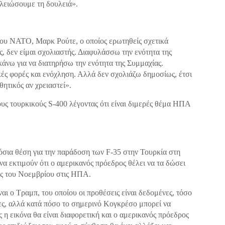
ελειώσουμε τη δουλειά».
Γ του ΝΑΤΟ, Μαρκ Ρούτε, ο οποίος ερωτηθείς σχετικά
, δεν είμαι σχολιαστής. Διαφυλάσσω την ενότητα της
άνω για να διατηρήσω την ενότητα της Συμμαχίας.
κές φορές και ενόχληση. Αλλά δεν σχολιάζω δημοσίως, έτσι
ητικός αν χρειαστεί».
υς τουρκικούς S-400 λέγοντας ότι είναι διμερές θέμα ΗΠΑ
όσια θέση για την παράδοση των F-35 στην Τουρκία στη
α εκτιμούν ότι ο αμερικανός πρόεδρος θέλει να τα δώσει
γές του Νοεμβρίου στις ΗΠΑ.
ναι ο Τραμπ, του οποίου οι προθέσεις είναι δεδομένες, τόσο
τες, αλλά κατά πόσο το σημερινό Κογκρέσο μπορεί να
ς η εικόνα θα είναι διαφορετική και ο αμερικανός πρόεδρος