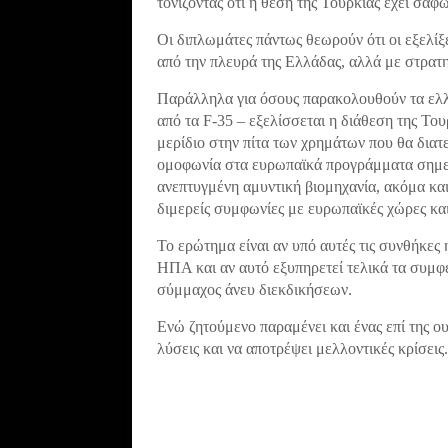
τονίζοντας ότι η θέση της Τουρκίας έχει σαφ
Οι διπλωμάτες πάντως θεωρούν ότι οι εξελίξ
από την πλευρά της Ελλάδας, αλλά με στρατηγ
Παράλληλα για όσους παρακολουθούν τα ελλ
από τα F-35 – εξελίσσεται η διάθεση της Του
μερίδιο στην πίτα των χρημάτων που θα διατε
ομοφωνία στα ευρωπαϊκά προγράμματα σημειώ
ανεπτυγμένη αμυντική βιομηχανία, ακόμα και
διμερείς συμφωνίες με ευρωπαϊκές χώρες και
Το ερώτημα είναι αν υπό αυτές τις συνθήκες 
ΗΠΑ και αν αυτό εξυπηρετεί τελικά τα συμφέ
σύμμαχος άνευ διεκδικήσεων.
Ενώ ζητούμενο παραμένει και ένας επί της ο
λύσεις και να αποτρέψει μελλοντικές κρίσεις.