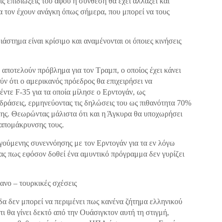
ις επιδιώξεις του αφού η σύνθεση θα έχει αλλάξει και
α τον έχουν ανάγκη όπως σήμερα, που μπορεί να τους
ιάστημα είναι κρίσιμο και αναμένονται οι όποιες κινήσεις
 αποτελούν πρόβλημα για τον Τραμπ, ο οποίος έχει κάνει
ύν ότι ο αμερικανός πρόεδρος θα επιχειρήσει να
ντε F-35 για τα οποία μίλησε ο Ερντογάν, ως
ιδράσεις, ερμηνεύοντας τις δηλώσεις του ως πιθανότητα 70%
ς της. Θεωρώντας μάλιστα ότι και η Άγκυρα θα υποχωρήσει
 απομάκρυνσης τους.
γούμενης συνεννόησης με τον Ερντογάν για τα εν λόγω
ας πως εφόσον δοθεί ένα αμυντικό πρόγραμμα δεν γυρίζει
ανο – τουρκικές σχέσεις
άδα δεν μπορεί να περιμένει πως κανένα ζήτημα ελληνικού
τι θα γίνει δεκτό από την Ουάσιγκτον αυτή τη στιγμή,