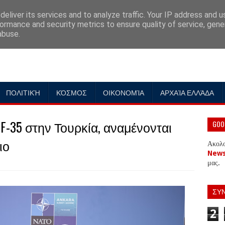
eliver its services and to analyze traffic. Your IP address and 
ormance and security metrics to ensure quality of service, gen
abuse.
ΠΟΛΙΤΙΚΉ
ΚΌΣΜΟΣ
ΟΙΚΟΝΟΜΊΑ
ΑΡΧΑΊΑ ΕΛΛΆΔΑ
F-35 στην Τουρκία, αναμένονται
GOO
ιο
Ακολ
New
μας.
ΣΥ
2