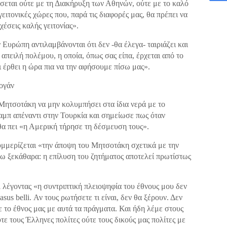
σεται ούτε με τη Διακήρυξη των Αθηνών, ούτε με το καλό
ειτονικές χώρες που, παρά τις διαφορές μας, θα πρέπει να
χέσεις καλής γειτονίας».
υρώπη αντιλαμβάνονται ότι δεν -θα έλεγα- ταιριάζει και
 απειλή πολέμου, η οποία, όπως σας είπα, έρχεται από το
ι έρθει η ώρα πια να την αφήσουμε πίσω μας».
τογάν
Μητσοτάκη να μην κολυμπήσει στα ίδια νερά με το
αμπ απέναντι στην Τουρκία και σημείωσε πως όταν
α πει «η Αμερική τήρησε τη δέσμευση τους».
υμμερίζεται «την άποψη του Μητσοτάκη σχετικά με την
πω ξεκάθαρα: η επίλυση του ζητήματος αποτελεί πρωτίστως
i λέγοντας «η συντριπτική πλειοψηφία του έθνους μου δεν
asus belli. Αν τους ρωτήσετε τι είναι, δεν θα ξέρουν. Δεν
ε το έθνος μας με αυτά τα πράγματα. Και ήδη λέμε στους
τε τους Έλληνες πολίτες ούτε τους δικούς μας πολίτες με