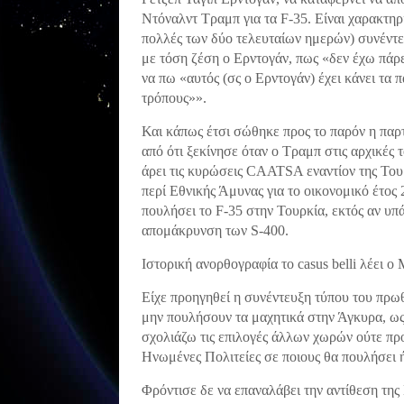
Ντόναλντ Τραμπ για τα F-35. Είναι χαρακτηρι
πολλές των δύο τελευταίων ημερών) συνέντευ
με τόση ζέση ο Ερντογάν, πως «δεν έχω πάρε
να πω «αυτός (σς ο Ερντογάν) έχει κάνει τα 
τρόπους»».
Και κάπως έτσι σώθηκε προς το παρόν η παρτ
από ότι ξεκίνησε όταν ο Τραμπ στις αρχικές 
άρει τις κυρώσεις CAATSA εναντίον της Του
περί Εθνικής Άμυνας για το οικονομικό έτο
πουλήσει το F-35 στην Τουρκία, εκτός αν υπ
απομάκρυνση των S-400.
Ιστορική ανορθογραφία το casus belli λέει ο
Είχε προηγηθεί η συνέντευξη τύπου του πρω
μην πουλήσουν τα μαχητικά στην Άγκυρα, ως 
σχολιάζω τις επιλογές άλλων χωρών ούτε προ
Ηνωμένες Πολιτείες σε ποιους θα πουλήσει 
Φρόντισε δε να επαναλάβει την αντίθεση της 