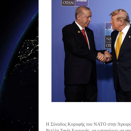
Η Σύνοδος Κορυφής του ΝΑΤΟ στην Άγκυρα 
Ρετζέπ Ταγίπ Ερντογάν, να καταφέρνει να α