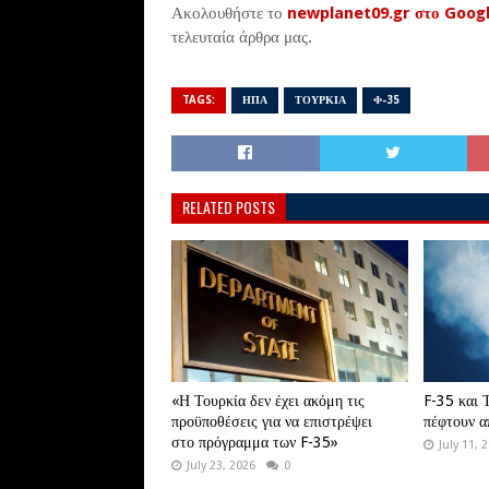
Ακολουθήστε το
newplanet09.gr στο Goog
τελευταία άρθρα μας.
TAGS:
ΗΠΑ
ΤΟΥΡΚΙΑ
Φ-35
RELATED POSTS
«Η Τουρκία δεν έχει ακόμη τις
F-35 και 
προϋποθέσεις για να επιστρέψει
πέφτουν α
στο πρόγραμμα των F-35»
July 11, 
July 23, 2026
0