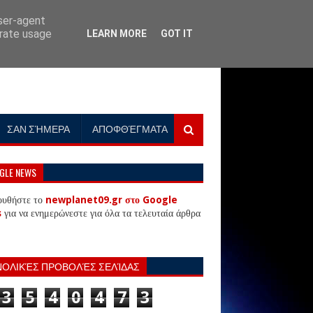
user-agent
erate usage
LEARN MORE
GOT IT
ΣΑΝ ΣΉΜΕΡΑ
ΑΠΟΦΘΈΓΜΑΤΑ
GLE NEWS
ουθήστε το
newplanet09.gr στο Google
s
για να ενημερώνεστε για όλα τα τελευταία άρθρα
ΝΟΛΙΚΈΣ ΠΡΟΒΟΛΈΣ ΣΕΛΊΔΑΣ
3
5
4
0
4
7
3