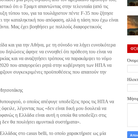
στικό ότι ο Τραμπ απαντώντας στην τελευταία (από τις
ξη τύπου του, για τα τουλάχιστον πέντε F-35 που ζήτησε
ι την καταληκτική που απόφαση, αλλά η τάση που έχω είναι
πάντα. Μας έχει βοηθήσει με πολλούς διαφορετικούς
ίδα και για την Αθήνα, με τη σύνοδο να λήγει ευνοϊκότερα
ΦΌ
του δηλώσεις άφηνε να εννοηθεί ότι πρόθεση του είναι να
ρκίας και να αναζητήσει τρόπους να παρακάμψει το νόμο
Όνομ
ς 2020 που απαγορεύει ρητά στην κυβέρνηση των ΗΠΑ να
άρξουν συγκεκριμένες προϋποθέσεις που απαιτούν την
Ηλεκτ
 Μητσοτάκης
Μήνυ
θυπουργού, ο οποίος απέφυγε υποδείξεις προς τις ΗΠΑ να
όφειλε, λέγοντας πως «δεν είναι δική μου δουλειά να
φανώς η Ελλάδα είναι αυτή η οποία θα υποδείξει στις
ή δεν θα πουλήσει αμυντικά συστήματα».
Ελλάδας στο casus belli, το οποίο χαρακτήρισε ως μία