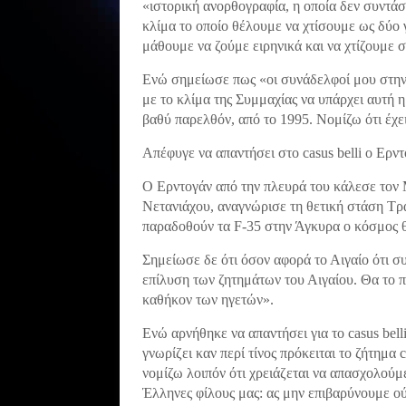
«ιστορική ανορθογραφία, η οποία δεν συντάσ
κλίμα το οποίο θέλουμε να χτίσουμε ως δύο γ
μάθουμε να ζούμε ειρηνικά και να χτίζουμε σ
Ενώ σημείωσε πως «οι συνάδελφοί μου στην Ε
με το κλίμα της Συμμαχίας να υπάρχει αυτή η
βαθύ παρελθόν, από το 1995. Νομίζω ότι έχε
Απέφυγε να απαντήσει στο casus belli ο Ερν
Ο Ερντογάν από την πλευρά του κάλεσε τον 
Νετανιάχου, αναγνώρισε τη θετική στάση Τρ
παραδοθούν τα F-35 στην Άγκυρα ο κόσμος θ
Σημείωσε δε ότι όσον αφορά το Αιγαίο ότι σ
επίλυση των ζητημάτων του Αιγαίου. Θα το 
καθήκον των ηγετών».
Ενώ αρνήθηκε να απαντήσει για το casus bell
γνωρίζει καν περί τίνος πρόκειται το ζήτημα c
νομίζω λοιπόν ότι χρειάζεται να απασχολούμ
Έλληνες φίλους μας: ας μην επιβαρύνουμε ού