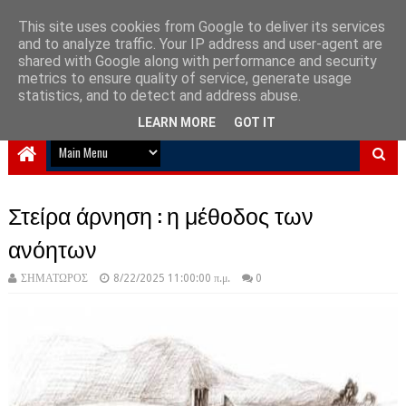
This site uses cookies from Google to deliver its services
and to analyze traffic. Your IP address and user-agent are
NewPlanet09
shared with Google along with performance and security
metrics to ensure quality of service, generate usage
Ειδήσεις νέα από την Ελλάδα και τον κόσμο
statistics, and to detect and address abuse.
LEARN MORE
GOT IT
Στείρα άρνηση : η μέθοδος των
ανόητων
ΣΗΜΑΤΩΡΟΣ
8/22/2025 11:00:00 π.μ.
0