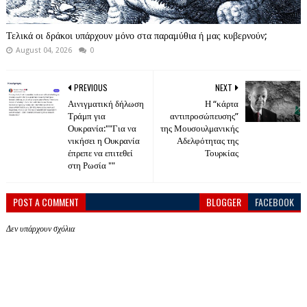
Τελικά οι δράκοι υπάρχουν μόνο στα παραμύθια ή μας κυβερνούν;
August 04, 2026
0
PREVIOUS
NEXT
Αινιγματική δήλωση
Η “κάρτα
Τράμπ για
αντιπροσώπευσης”
Ουκρανία:""Για να
της Μουσουλμανικής
νικήσει η Ουκρανία
Αδελφότητας της
έπρεπε να επιτεθεί
Τουρκίας
στη Ρωσία ""
POST A COMMENT
BLOGGER
FACEBOOK
Δεν υπάρχουν σχόλια