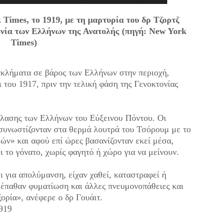
imes, το 1919, με τη μαρτυρία του δρ Τζορτζ
ονία των Ελλήνων της Ανατολής (πηγή: New York
Times)
κλήματα σε βάρος των Ελλήνων στην περιοχή,
 του 1917, πριν την τελική φάση της Γενοκτονίας
έλασης των Ελλήνων του Εύξεινου Πόντου. Οι
συνωστίζονταν στα θερμά λουτρά του Τσόρουμ με το
ν» και αφού επί ώρες βασανίζονταν εκεί μέσα,
ι το γόνατο, χωρίς φαγητό ή χώρο για να μείνουν.
ει για απολύμανση, είχαν χαθεί, καταστραφεί ή
 έπαθαν φυματίωση και άλλες πνευμονοπάθειες και
ορία», ανέφερε ο δρ Γουάιτ.
919