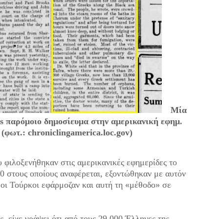
Μία
s παρόμοιο δημοσίευμα στην αμερικανική εφημ.
(φωτ.: chroniclingamerica.loc.gov)
 φιλοξενήθηκαν στις αμερικανικές εφημερίδες το
000 στους οποίους αναφέρεται, εξοντώθηκαν με αυτόν
 οι Τούρκοι εφάρμοζαν και αυτή τη «μέθοδο» σε
 είχε γράψει ότι από τους 29.
000 Έλληνες της