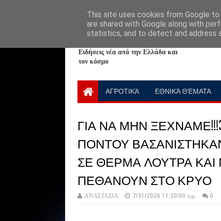
HOME
ABOUT
CONTACT US
This site uses cookies from Google to d
are shared with Google along with perf
statistics, and to detect and address 
NewPlanet09
Ειδήσεις νέα από την Ελλάδα και
τον κόσμο
ΑΓΡΟΤΙΚΆ
ΕΘΝΙΚΆ ΘΈΜΑΤΑ
ΓΙΑ ΝΑ ΜΗΝ ΞΕΧΝΑΜΕ!!!
ΠΟΝΤΟΥ ΒΑΣΑΝΙΣΤΗΚΑ
ΣΕ ΘΕΡΜΑ ΛΟΥΤΡΑ ΚΑΙ
ΠΕΘΑΝΟΥΝ ΣΤΟ ΚΡΥΟ
ΑΝΑΣΤΑΣΙΑ
7/31/2026 11:30:00 π.μ.
0