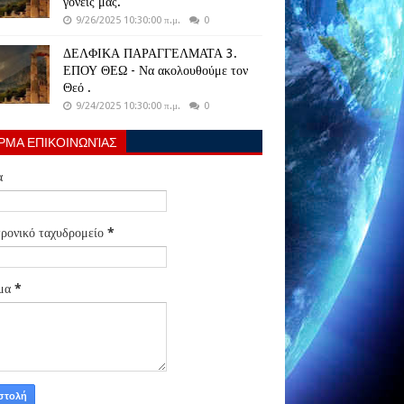
γονείς μας.
9/26/2025 10:30:00 π.μ.
0
ΔΕΛΦΙΚΑ ΠΑΡΑΓΓΕΛΜΑΤΑ 3.
ΕΠΟΥ ΘΕΩ - Να ακολουθούμε τον
Θεό .
9/24/2025 10:30:00 π.μ.
0
ΡΜΑ ΕΠΙΚΟΙΝΩΝΊΑΣ
α
ρονικό ταχυδρομείο
*
μα
*