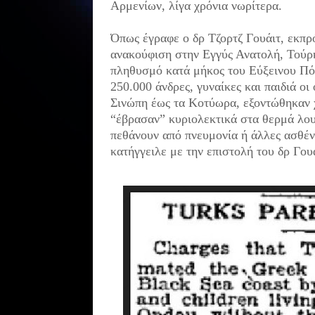
Αρμενίων, λίγα χρόνια νωρίτερα.
Όπως έγραφε ο δρ Τζορτζ Γουάιτ, εκπρ
ανακούφιση στην Εγγύς Ανατολή, Τούρκ
πληθυσμό κατά μήκος του Εύξεινου Πό
250.000 άνδρες, γυναίκες και παιδιά οι
Σινώπη έως τα Κοτύωρα, εξοντώθηκαν χ
“έβρασαν” κυριολεκτικά στα θερμά λου
πεθάνουν από πνευμονία ή άλλες ασθένε
κατήγγειλε με την επιστολή του δρ Γου