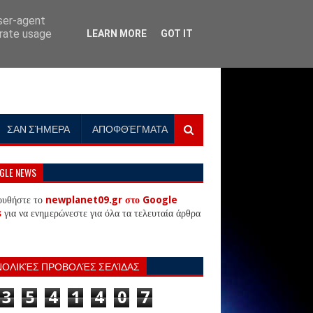
user-agent
erate usage
LEARN MORE
GOT IT
ΣΑΝ ΣΉΜΕΡΑ
ΑΠΟΦΘΈΓΜΑΤΑ
GLE NEWS
ουθήστε το
newplanet09.gr στο Google
s
για να ενημερώνεστε για όλα τα τελευταία άρθρα
ΝΟΛΙΚΈΣ ΠΡΟΒΟΛΈΣ ΣΕΛΊΔΑΣ
3
5
4
1
4
0
7