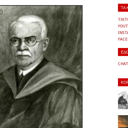
ΤΑ 
TIKT
YOUT
INS
FAC
ΕΔ
CHA
ΚΟ