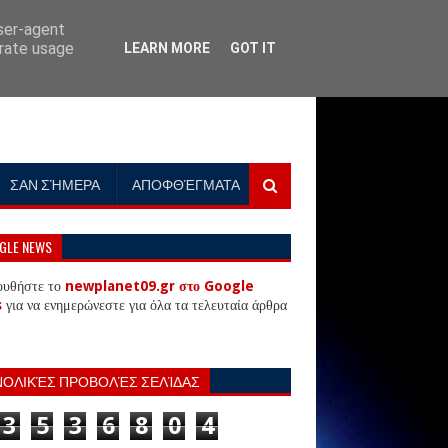
user-agent
erate usage
LEARN MORE
GOT IT
ΣΑΝ ΣΉΜΕΡΑ
ΑΠΟΦΘΈΓΜΑΤΑ
GLE NEWS
ουθήστε το
newplanet09.gr στο Google
s
για να ενημερώνεστε για όλα τα τελευταία άρθρα
ΝΟΛΙΚΈΣ ΠΡΟΒΟΛΈΣ ΣΕΛΊΔΑΣ
3
5
3
6
8
0
4