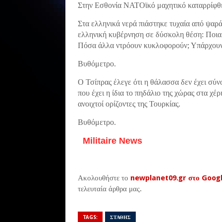
Στην Εσθονία ΝΑΤΟϊκό μαχητικό καταρρίφθη
Στα ελληνικά νερά πιάστηκε τυχαία από ψαρ
ελληνική κυβέρνηση σε δύσκολη θέση: Ποια ε
Πόσα άλλα ντρόουν κυκλοφορούν; Υπάρχουν 
Βυθόμετρο.
Ο Τσίπρας έλεγε ότι η θάλασσα δεν έχει σύνο
που έχει η ίδια το πηδάλιο της χώρας στα χέ
ανοιχτοί ορίζοντες της Τουρκίας.
Βυθόμετρο.
Militaire News
Ακολουθήστε το
newplanet09.gr στο Goog
τελευταία άρθρα μας.
TAGS:
ΣΤΑΘΗΣ