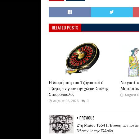
RELATED POSTS
Η διαφήμιση του Τζόγου καὶ ὁ
Να γιατί «
Τζόγος πνίγουν τὴν χώρα- Στάθης
Μητσοτάκ
Σταυρόπουλος
August 0
August 06, 2026
0
PREVIOUS
21η Μαΐου 1864 Η Ένωση των Ιονίω
Νήσων με την Ελλάδα