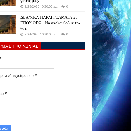
γονείς μας.
9/26/2025 10:30:00 π.μ.
0
ΔΕΛΦΙΚΑ ΠΑΡΑΓΓΕΛΜΑΤΑ 3.
ΕΠΟΥ ΘΕΩ - Να ακολουθούμε τον
Θεό .
9/24/2025 10:30:00 π.μ.
0
ΡΜΑ ΕΠΙΚΟΙΝΩΝΊΑΣ
α
ρονικό ταχυδρομείο
*
μα
*