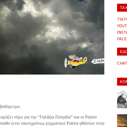
ΤΑ 
TIKT
YOUT
INS
FAC
ΕΔ
CHA
ΚΟ
 βυθόμετρο.
ιμάζει νόμο για την “Γαλάζια Πατρίδα” και οι Patriot
ρπαθο (ενώ ταυτοχρόνως γερμανικοί Patriot φθάνουν στην