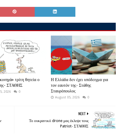
κυνηγά» τρίτη θητεία ο
Η Ελλάδα δεν έχει υπόδειγμα για
ης- ΣΤΑΘΗΣ
τον εαυτόν της- Στάθης
Σταυρόπουλος
5, 2026
0
August 05, 2026
0
NEXT
ν
Το ουκρανικό drone μας έκλεψε τους
Patriot- ΣΤΑΘΗΣ