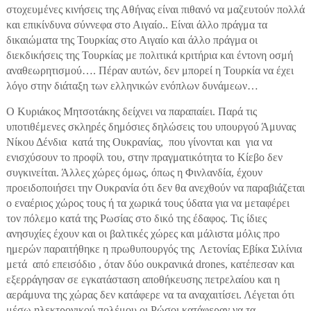
στοχευμένες κινήσεις της Αθήνας είναι πιθανό να μαζευτούν πολλά
και επικίνδυνα σύννεφα στο Αιγαίο.. Είναι άλλο πράγμα τα
δικαιώματα της Τουρκίας στο Αιγαίο και άλλο πράγμα οι
διεκδικήσεις της Τουρκίας με πολιτικά κριτήρια και έντονη οσμή
αναθεωρητισμού…. Πέραν αυτών, δεν μπορεί η Τουρκία να έχει
λόγο στην διάταξη των ελληνικών ενόπλων δυνάμεων…
Ο Κυριάκος Μητσοτάκης δείχνει να παραπαίει. Παρά τις
υποτιθέμενες σκληρές δημόσιες δηλώσεις του υπουργού Άμυνας
Νίκου Δένδια κατά της Ουκρανίας, που γίνονται και για να
ενισχύσουν το προφίλ του, στην πραγματικότητα το Κίεβο δεν
συγκινείται. Άλλες χώρες όμως, όπως η Φινλανδία, έχουν
προειδοποιήσει την Ουκρανία ότι δεν θα ανεχθούν να παραβιάζεται
ο εναέριος χώρος τους ή τα χωρικά τους ύδατα για να μεταφέρει
τον πόλεμο κατά της Ρωσίας στο δικό της έδαφος. Τις ίδιες
ανησυχίες έχουν και οι βαλτικές χώρες και μάλιστα μόλις προ
ημερών παραιτήθηκε η πρωθυπουργός της Λετονίας Εβίκα Σιλίνια
μετά από επεισόδιο , όταν δύο ουκρανικά drones, κατέπεσαν και
εξερράγησαν σε εγκατάσταση αποθήκευσης πετρελαίου και η
αεράμυνα της χώρας δεν κατάφερε να τα αναχαιτίσει. Λέγεται ότι
μέσω ηλεκτρονικού πολέμου οι Ρώσοι κατάφεραν να τα