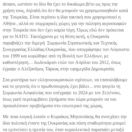
drones, ωστόσο το ίδιο θα έχει το δικαίωμα βέτο ως προς την
χρήση τους, δηλαδή ότι δεν θα μπορούν να χρησιμοποιηθούν κατά
τηε Τουρκίας. Είναι περίπου η ίδια τακτική που χρησιμοποιεί η
Αθήνα , αλλά σε συμμαχικές χώρες για την πώληση αεροσκαφών
στην Τουρκία που δεν έχει καμία τύχη. Όμως εδώ δεν πρόκειται
για το ΝΑΤΟ. Ταυτόχρονα με τη θέση αυτή, η Ουκρανία
παραβιάζει την διμερή Συμφωνία Στρατιωτικής και Τεχνικής
Συνεργασίας Ελλάδας-Ουκρανίας, που υπογράφτηκε τον Αύγουστο
του 1999 και κυρώθηκε από τη Βουλή των Ελλήνων, με
καθυστέρηση… δωδεκάμισι ετών τον Απρίλιο του 2012, όπως
έγραψε ο Αλέξανδρος Τάρκας στην εφημερίδα Δημοκρατία.
Στα μυστήρια των ελληνοουκρανικών σχέσεων, να επαναλάβουμε
και το γεγονός ότι ο πρωθυπουργός έχει βάλει .. στο ψυγείο τη
Συμφωνία Ασφαλείας που υπέγραψε το 2024 με τον Ζελένσκι,
ίσως γιατί περιλαμβάνει ζητήματα που τώρα μπορούν να του
προκαλέσουν προβλήματα στο εσωτερικό της χώρας,
Με ποια λογική λοιπόν ο Κυριάκος Μητσοτάκης θα συνεχίσει την
ίδια πολιτική έναντι της Ουκρανίας και πόση σταθερότητα μπορεί
να εμπνεύσει η ηγεσία του, όταν κυριολεκτικά παραπαίει μεταξύ