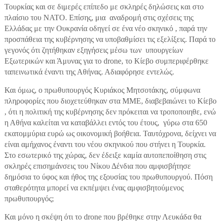
Τουρκίας και σε διμερές επίπεδο με σκληρές δηλώσεις και στο
πλαίσιο του ΝΑΤΟ. Επίσης, μια αναδρομή στις σχέσεις της
Ελλάδας με την Ουκρανία οδηγεί σε ένα νέο σκηνικό , παρά την
προσπάθεια της κυβέρνησης να υποβαθμίσει τις εξελίξεις. Παρά το
γεγονός ότι ζητήθηκαν εξηγήσεις μέσω των υπουργείων
Εξωτερικών και Άμυνας για το drone, το Κίεβο συμπεριφέρθηκε
ταπεινωτικά έναντι της Αθήνας. Αδιαφόρησε εντελώς.
Και όμως, ο πρωθυπουργός Κυριάκος Μητσοτάκης, σύμφωνα
πληροφορίες που διοχετεύθηκαν στα ΜΜΕ, διαβεβαιώνει το Κίεβο
, ότι η πολιτική της κυβέρνησης δεν πρόκειται να τροποποιηθε, ενώ
η Αθήνα καλείται να καταβάλλει εντός του έτους, γύρω στα 650
εκατομμύρια ευρώ ως οικονομική βοήθεια. Ταυτόχρονα, δείχνει να
είναι αμήχανος έναντι του νέου σκηνικού που στήνει η Τουρκία.
Στο εσωτερικό της χώρας, δεν έδειξε καμία αυτοπεποίθηση στις
σκληρές επισημάνσεις του Νίκου Δένδια που αμφισβήτησε
δημόσια το ύφος και ήθος της εξουσίας του πρωθυπουργού. Πόση
σταθερότητα μπορεί να εκπέμψει ένας αμφισβητούμενος
πρωθυπουργός;
Και μόνο η σκέψη ότι το drone που βρέθηκε στην Λευκάδα θα