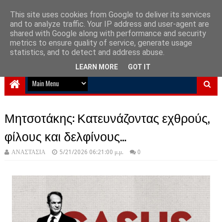
This site uses cookies from Google to deliver its services
and to analyze traffic. Your IP address and user-agent are
NewPlanet09
shared with Google along with performance and security
metrics to ensure quality of service, generate usage
Ειδήσεις νέα από την Ελλάδα και τον κόσμο
statistics, and to detect and address abuse.
LEARN MORE
GOT IT
Μητσοτάκης: Κατευνάζοντας εχθρούς,
φίλους και δελφίνους…
ΑΝΑΣΤΑΣΙΑ
5/21/2026 06:21:00 μ.μ.
0