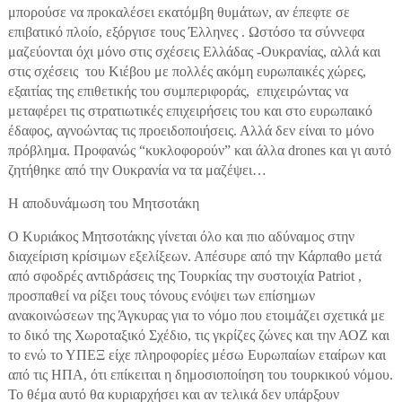
μπορούσε να προκαλέσει εκατόμβη θυμάτων, αν έπεφτε σε
επιβατικό πλοίο, εξόργισε τους Έλληνες . Ωστόσο τα σύννεφα
μαζεύονται όχι μόνο στις σχέσεις Ελλάδας -Ουκρανίας, αλλά και
στις σχέσεις του Κιέβου με πολλές ακόμη ευρωπαικές χώρες,
εξαιτίας της επιθετικής του συμπεριφοράς, επιχειρώντας να
μεταφέρει τις στρατιωτικές επιχειρήσεις του και στο ευρωπαικό
έδαφος, αγνοώντας τις προειδοποιήσεις. Αλλά δεν είναι το μόνο
πρόβλημα. Προφανώς “κυκλοφορούν” και άλλα drones και γι αυτό
ζητήθηκε από την Ουκρανία να τα μαζέψει…
Η αποδυνάμωση του Μητσοτάκη
Ο Κυριάκος Μητσοτάκης γίνεται όλο και πιο αδύναμος στην
διαχείριση κρίσιμων εξελίξεων. Απέσυρε από την Κάρπαθο μετά
από σφοδρές αντιδράσεις της Τουρκίας την συστοιχία Patriot ,
προσπαθεί να ρίξει τους τόνους ενόψει των επίσημων
ανακοινώσεων της Άγκυρας για το νόμο που ετοιμάζει σχετικά με
το δικό της Χωροταξικό Σχέδιο, τις γκρίζες ζώνες και την ΑΟΖ και
το ενώ το ΥΠΕΞ είχε πληροφορίες μέσω Ευρωπαίων εταίρων και
από τις ΗΠΑ, ότι επίκειται η δημοσιοποίηση του τουρκικού νόμου.
Το θέμα αυτό θα κυριαρχήσει και αν τελικά δεν υπάρξουν