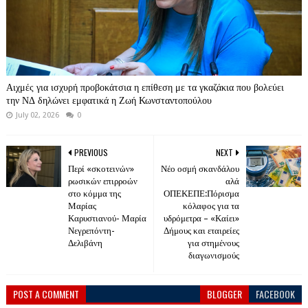
Αιχμές για ισχυρή προβοκάτσια η επίθεση με τα γκαζάκια που βολεύει
την ΝΔ δηλώνει εμφατικά η Ζωή Κωνσταντοπούλου
July 02, 2026
0
PREVIOUS
NEXT
Περί «σκοτεινών»
Νέο οσμή σκανδάλου
ρωσικών επιρροών
αλά
στο κόμμα της
ΟΠΕΚΕΠΕ:Πόρισμα
Μαρίας
κόλαφος για τα
Καρυστιανού- Μαρία
υδρόμετρα – «Καίει»
Νεγρεπόντη-
Δήμους και εταιρείες
Δελιβάνη
για στημένους
διαγωνισμούς
POST A COMMENT
BLOGGER
FACEBOOK