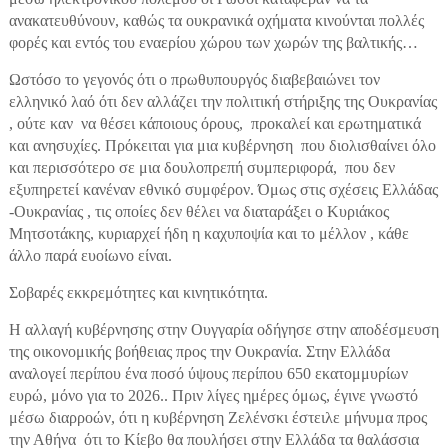
ανακατευθύνουν, καθώς τα ουκρανικά οχήματα κινούνται πολλές
φορές και εντός του εναερίου χώρου των χωρών της βαλτικής…
Ωστόσο το γεγονός ότι ο πρωθυπουργός διαβεβαιώνει τον
ελληνικό λαό ότι δεν αλλάζει την πολιτική στήριξης της Ουκρανίας
, ούτε καν να θέσει κάποιους όρους, προκαλεί και ερωτηματικά
και ανησυχίες. Πρόκειται για μια κυβέρνηση που διολισθαίνει όλο
και περισσότερο σε μια δουλοπρεπή συμπεριφορά, που δεν
εξυπηρετεί κανέναν εθνικό συμφέρον. Όμως στις σχέσεις Ελλάδας
-Ουκρανίας , τις οποίες δεν θέλει να διαταράξει ο Κυριάκος
Μητσοτάκης, κυριαρχεί ήδη η καχυποψία και το μέλλον , κάθε
άλλο παρά ευοίωνο είναι.
Σοβαρές εκκρεμότητες και κινητικότητα.
Η αλλαγή κυβέρνησης στην Ουγγαρία οδήγησε στην αποδέσμευση
της οικονομικής βοήθειας προς την Ουκρανία. Στην Ελλάδα
αναλογεί περίπου ένα ποσό ύψους περίπου 650 εκατομμυρίων
ευρώ, μόνο για το 2026.. Πριν λίγες ημέρες όμως, έγινε γνωστό
μέσω διαρροών, ότι η κυβέρνηση Ζελένσκι έστειλε μήνυμα προς
την Αθήνα ότι το Κίεβο θα πουλήσει στην Ελλάδα τα θαλάσσια