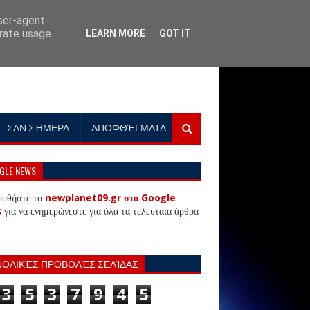
user-agent
erate usage
LEARN MORE
GOT IT
ΣΑΝ ΣΉΜΕΡΑ
ΑΠΟΦΘΈΓΜΑΤΑ
GLE NEWS
ουθήστε το
newplanet09.gr στο Google
s
για να ενημερώνεστε για όλα τα τελευταία άρθρα
ΝΟΛΙΚΈΣ ΠΡΟΒΟΛΈΣ ΣΕΛΊΔΑΣ
3
5
3
7
9
4
5