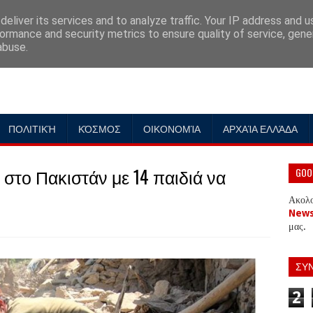
eliver its services and to analyze traffic. Your IP address and 
ormance and security metrics to ensure quality of service, gen
abuse.
ΠΟΛΙΤΙΚΉ
ΚΌΣΜΟΣ
ΟΙΚΟΝΟΜΊΑ
ΑΡΧΑΊΑ ΕΛΛΆΔΑ
στο Πακιστάν με 14 παιδιά να
GOO
Ακολ
New
μας.
ΣΥ
2