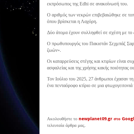
εκπρόσωπος της Edhi σε ανακοίνωσή του.
Ο αριθμός των νεκρών επιβεβαιώθηκε σε τοπ
όπου βρίσκεται η Λαχόρη.
Δύο άτομα έχουν συλληφθεί σε σχέση με το 
Ο πρωθυπουργός του Πακιστάν Σεχμπάζ Σαρί
ζωών».
Οι καταρρεύσεις στέγης και κτιρίων είναι 
ασφαλείας και της χρήσης κακής ποιότητας ο
Τον Ιούλιο του 2025, 27 άνθρωποι έχασαν τη
ένα πενταόροφο κτίριο σε μια φτωχογειτονιά
Ακολουθήστε το
newplanet09.gr στο Goog
τελευταία άρθρα μας.