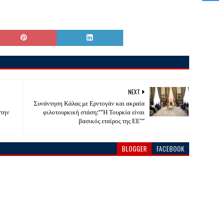
NEXT
Συνάντηση Κάλας με Ερντογάν και ακραία
στην
φιλοτουρκική στάση:""Η Τουρκία είναι
βασικός εταίρος της ΕΕ""
BLOGGER
FACEBOOK