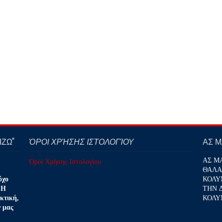
ΖΩ''
ΌΡΟΙ ΧΡΉΣΗΣ ΙΣΤΟΛΟΓΊΟΥ
ΑΣ 
ΑΣ Μ
Όροι Χρήσης Ιστολογίου
ΘΑΛΑ
ΚΟΛΥ
όχο
ΤΗΝ 
 Η
ΚΟΛΥ
κτική,
ν μας