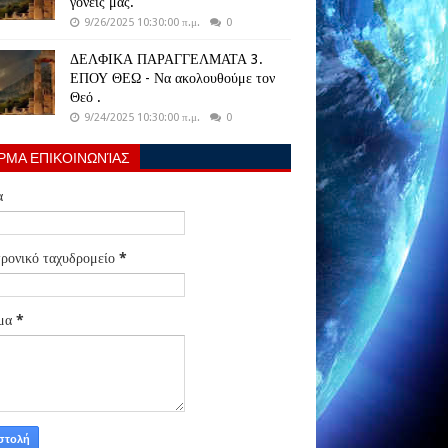
γονείς μας.
9/26/2025 10:30:00 π.μ.
0
ΔΕΛΦΙΚΑ ΠΑΡΑΓΓΕΛΜΑΤΑ 3.
ΕΠΟΥ ΘΕΩ - Να ακολουθούμε τον
Θεό .
9/24/2025 10:30:00 π.μ.
0
ΡΜΑ ΕΠΙΚΟΙΝΩΝΊΑΣ
α
ρονικό ταχυδρομείο
*
μα
*