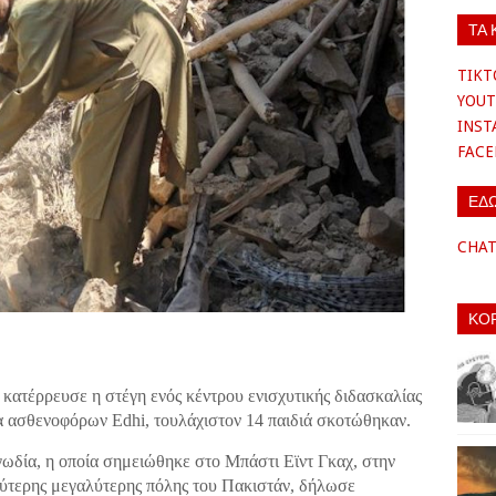
ΤΑ 
TIKT
YOUT
INS
FAC
ΕΔ
CHA
ΚΟ
κατέρρευσε η στέγη ενός κέντρου ενισχυτικής διδασκαλίας
ία ασθενοφόρων Edhi, τουλάχιστον 14 παιδιά σκοτώθηκαν.
γωδία, η οποία σημειώθηκε στο Μπάστι Εϊντ Γκαχ, στην
εύτερης μεγαλύτερης πόλης του Πακιστάν, δήλωσε