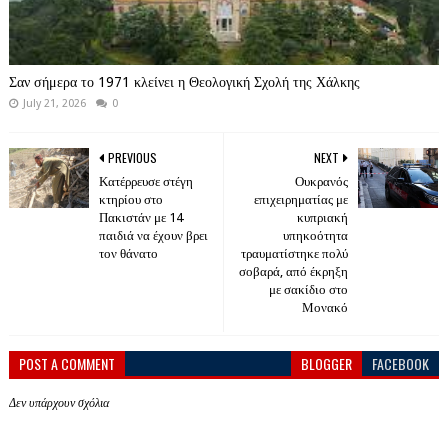
Σαν σήμερα το 1971 κλείνει η Θεολογική Σχολή της Χάλκης
July 21, 2026
0
PREVIOUS
NEXT
Κατέρρευσε στέγη
Ουκρανός
κτηρίου στο
επιχειρηματίας με
Πακιστάν με 14
κυπριακή
παιδιά να έχουν βρει
υπηκοότητα
τον θάνατο
τραυματίστηκε πολύ
σοβαρά, από έκρηξη
με σακίδιο στο
Μονακό
POST A COMMENT
BLOGGER
FACEBOOK
Δεν υπάρχουν σχόλια