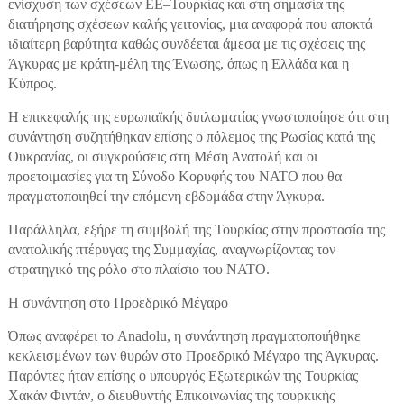
ενίσχυση των σχέσεων ΕΕ–Τουρκίας και στη σημασία της
διατήρησης σχέσεων καλής γειτονίας, μια αναφορά που αποκτά
ιδιαίτερη βαρύτητα καθώς συνδέεται άμεσα με τις σχέσεις της
Άγκυρας με κράτη-μέλη της Ένωσης, όπως η Ελλάδα και η
Κύπρος.
Η επικεφαλής της ευρωπαϊκής διπλωματίας γνωστοποίησε ότι στη
συνάντηση συζητήθηκαν επίσης ο πόλεμος της Ρωσίας κατά της
Ουκρανίας, οι συγκρούσεις στη Μέση Ανατολή και οι
προετοιμασίες για τη Σύνοδο Κορυφής του ΝΑΤΟ που θα
πραγματοποιηθεί την επόμενη εβδομάδα στην Άγκυρα.
Παράλληλα, εξήρε τη συμβολή της Τουρκίας στην προστασία της
ανατολικής πτέρυγας της Συμμαχίας, αναγνωρίζοντας τον
στρατηγικό της ρόλο στο πλαίσιο του ΝΑΤΟ.
Η συνάντηση στο Προεδρικό Μέγαρο
Όπως αναφέρει το Anadolu, η συνάντηση πραγματοποιήθηκε
κεκλεισμένων των θυρών στο Προεδρικό Μέγαρο της Άγκυρας.
Παρόντες ήταν επίσης ο υπουργός Εξωτερικών της Τουρκίας
Χακάν Φιντάν, ο διευθυντής Επικοινωνίας της τουρκικής