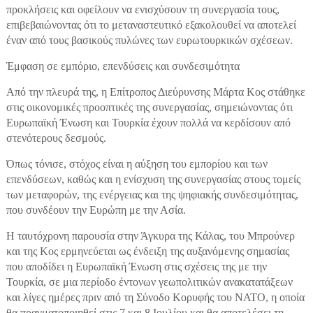
προκλήσεις και οφείλουν να ενισχύσουν τη συνεργασία τους,
επιβεβαιώνοντας ότι το μεταναστευτικό εξακολουθεί να αποτελεί
έναν από τους βασικούς πυλώνες των ευρωτουρκικών σχέσεων.
Έμφαση σε εμπόριο, επενδύσεις και συνδεσιμότητα
Από την πλευρά της, η Επίτροπος Διεύρυνσης Μάρτα Κος στάθηκε
στις οικονομικές προοπτικές της συνεργασίας, σημειώνοντας ότι
Ευρωπαϊκή Ένωση και Τουρκία έχουν πολλά να κερδίσουν από
στενότερους δεσμούς.
Όπως τόνισε, στόχος είναι η αύξηση του εμπορίου και των
επενδύσεων, καθώς και η ενίσχυση της συνεργασίας στους τομείς
των μεταφορών, της ενέργειας και της ψηφιακής συνδεσιμότητας,
που συνδέουν την Ευρώπη με την Ασία.
Η ταυτόχρονη παρουσία στην Άγκυρα της Κάλας, του Μπρούνερ
και της Κος ερμηνεύεται ως ένδειξη της αυξανόμενης σημασίας
που αποδίδει η Ευρωπαϊκή Ένωση στις σχέσεις της με την
Τουρκία, σε μια περίοδο έντονων γεωπολιτικών ανακατατάξεων
και λίγες ημέρες πριν από τη Σύνοδο Κορυφής του ΝΑΤΟ, η οποία
θα πραγματοποιηθεί στις 7 και 8 Ιουλίου και θα αποτελέσει τη