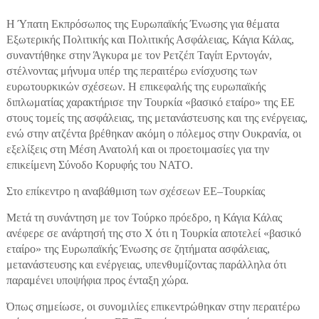
Η Ύπατη Εκπρόσωπος της Ευρωπαϊκής Ένωσης για θέματα
Εξωτερικής Πολιτικής και Πολιτικής Ασφάλειας, Κάγια Κάλας,
συναντήθηκε στην Άγκυρα με τον Ρετζέπ Ταγίπ Ερντογάν,
στέλνοντας μήνυμα υπέρ της περαιτέρω ενίσχυσης των
ευρωτουρκικών σχέσεων. Η επικεφαλής της ευρωπαϊκής
διπλωματίας χαρακτήρισε την Τουρκία «βασικό εταίρο» της ΕΕ
στους τομείς της ασφάλειας, της μετανάστευσης και της ενέργειας,
ενώ στην ατζέντα βρέθηκαν ακόμη ο πόλεμος στην Ουκρανία, οι
εξελίξεις στη Μέση Ανατολή και οι προετοιμασίες για την
επικείμενη Σύνοδο Κορυφής του ΝΑΤΟ.
Στο επίκεντρο η αναβάθμιση των σχέσεων ΕΕ–Τουρκίας
Μετά τη συνάντηση με τον Τούρκο πρόεδρο, η Κάγια Κάλας
ανέφερε σε ανάρτησή της στο Χ ότι η Τουρκία αποτελεί «βασικό
εταίρο» της Ευρωπαϊκής Ένωσης σε ζητήματα ασφάλειας,
μετανάστευσης και ενέργειας, υπενθυμίζοντας παράλληλα ότι
παραμένει υποψήφια προς ένταξη χώρα.
Όπως σημείωσε, οι συνομιλίες επικεντρώθηκαν στην περαιτέρω