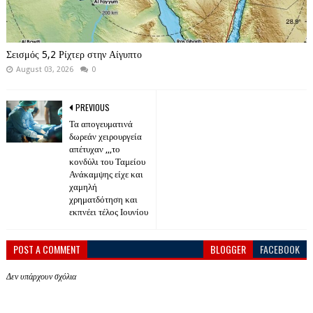
Σεισμός 5,2 Ρίχτερ στην Αίγυπτο
August 03, 2026
0
PREVIOUS
Τα απογευματινά
δωρεάν χειρουργεία
απέτυχαν ,,,το
κονδύλι του Ταμείου
Ανάκαμψης είχε και
χαμηλή
χρηματδότηση και
εκπνέει τέλος Ιουνίου
POST A COMMENT
BLOGGER
FACEBOOK
Δεν υπάρχουν σχόλια