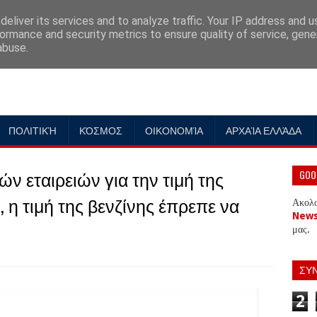
eliver its services and to analyze traffic. Your IP address and 
ormance and security metrics to ensure quality of service, gen
abuse.
ΠΟΛΙΤΙΚΉ
ΚΌΣΜΟΣ
ΟΙΚΟΝΟΜΊΑ
ΑΡΧΑΊΑ ΕΛΛΆΔΑ
ν εταιρειών για την τιμή της
GOO
, η τιμή της βενζίνης έπρεπε να
Ακολ
New
μας.
ΣΥ
2