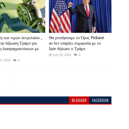
 των τιμών πετρελαίου ,
Θα χτυπήσουμε το Όρος Pickaxe
την δήλωση Τράμπ για
αν δεν υπάρξει συμφωνία με το
η διαπραγματεύσεων με
Ιράν δήλωσε ο Τράμπ
July 29, 2026
0
3, 2026
0
BLOGGER
FACEBOOK