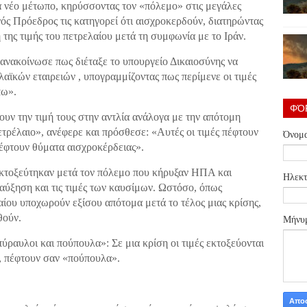
 νέο μέτωπο, κηρύσσοντας τον «πόλεμο» στις μεγάλες
ός Πρόεδρος τις κατηγορεί ότι αισχροκερδούν, διατηρώντας
η της τιμής του πετρελαίου μετά τη συμφωνία με το Ιράν.
 ανακοίνωσε πως διέταξε το υπουργείο Δικαιοσύνης να
αϊκών εταιρειών , υπογραμμίζοντας πως περίμενε οι τιμές
πω».
ΦΌ
ουν την τιμή τους στην αντλία ανάλογα με την απότομη
ετρέλαιο», ανέφερε και πρόσθεσε: «Αυτές οι τιμές πέφτουν
Όνομ
πέφτουν θύματα αισχροκέρδειας».
 εκτοξεύτηκαν μετά τον πόλεμο που κήρυξαν ΗΠΑ και
Ηλεκτ
αύξηση και τις τιμές των καυσίμων. Ωστόσο, όπως
λαίου υποχωρούν εξίσου απότομα μετά το τέλος μιας κρίσης,
θούν.
Μήνυ
ύραυλοι και πούπουλα»: Σε μια κρίση οι τιμές εκτοξεύονται
ί, πέφτουν σαν «πούπουλα».