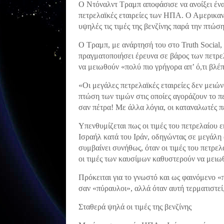
Ο Ντόναλντ Τραμπ αποφάσισε να ανοίξει ένα
πετρελαϊκές εταιρείες των ΗΠΑ. Ο Αμερικαν
υψηλές τις τιμές της βενζίνης παρά την πτώσ
Ο Τραμπ, με ανάρτησή του στο Truth Social,
πραγματοποιήσει έρευνα σε βάρος των πετρελ
να μειωθούν «πολύ πιο γρήγορα απ’ ό,τι βλέ
«Οι μεγάλες πετρελαϊκές εταιρείες δεν μειών
πτώση των τιμών στις οποίες αγοράζουν το π
σαν πέτρα! Με άλλα λόγια, οι καταναλωτές 
Υπενθυμίζεται πως οι τιμές του πετρελαίου
Ισραήλ κατά του Ιράν, οδηγώντας σε μεγάλη 
συμβαίνει συνήθως, όταν οι τιμές του πετρε
οι τιμές των καυσίμων καθυστερούν να μειω
Πρόκειται για το γνωστό και ως φαινόμενο «π
σαν «πύραυλοι», αλλά όταν αυτή τερματιστε
Σταθερά ψηλά οι τιμές της βενζίνης