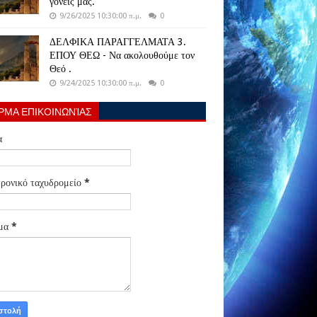
γονείς μας.
9/26/2025 10:30:00 π.μ.
0
ΔΕΛΦΙΚΑ ΠΑΡΑΓΓΕΛΜΑΤΑ 3.
ΕΠΟΥ ΘΕΩ - Να ακολουθούμε τον
Θεό .
9/24/2025 10:30:00 π.μ.
0
ΡΜΑ ΕΠΙΚΟΙΝΩΝΊΑΣ
α
ρονικό ταχυδρομείο
*
μα
*