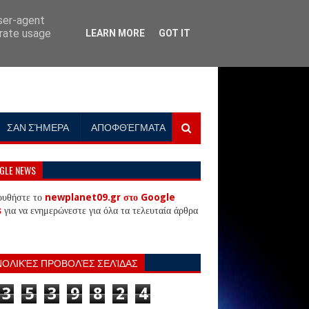
user-agent
erate usage
LEARN MORE
GOT IT
ΣΑΝ ΣΉΜΕΡΑ
ΑΠΟΦΘΈΓΜΑΤΑ
GLE NEWS
ουθήστε το
newplanet09.gr στο Google
s
για να ενημερώνεστε για όλα τα τελευταία άρθρα
ΝΟΛΙΚΈΣ ΠΡΟΒΟΛΈΣ ΣΕΛΊΔΑΣ
3
5
3
9
8
2
4