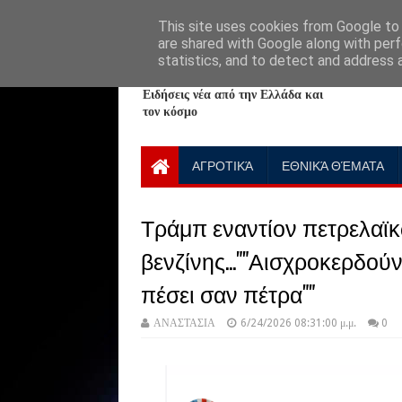
HOME
ABOUT
CONTACT US
This site uses cookies from Google to d
are shared with Google along with perf
statistics, and to detect and address 
NewPlanet09
Ειδήσεις νέα από την Ελλάδα και
τον κόσμο
ΑΓΡΟΤΙΚΆ
ΕΘΝΙΚΆ ΘΈΜΑΤΑ
Τράμπ εναντίον πετρελαϊκώ
βενζίνης...""Αισχροκερδούν
πέσει σαν πέτρα""
ΑΝΑΣΤΑΣΙΑ
6/24/2026 08:31:00 μ.μ.
0