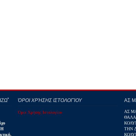
ΖΩ''
ΌΡΟΙ ΧΡΉΣΗΣ ΙΣΤΟΛΟΓΊΟΥ
ΑΣ 
ΑΣ Μ
Όροι Χρήσης Ιστολογίου
ΘΑΛΑ
ΚΟΛΥ
όχο
ΤΗΝ 
 Η
ΚΟΛΥ
κτική,