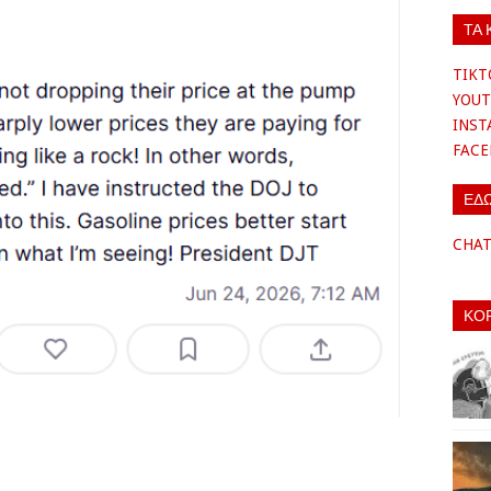
ΤΑ 
TIKT
YOUT
INS
FAC
ΕΔ
CHA
ΚΟ