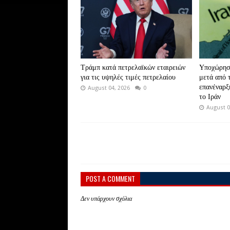
Τράμπ κατά πετρελαϊκών εταιρειών
Υποχώρηση
για τις υψηλές τιμές πετρελαίου
μετά από 
επανέναρξ
August 04, 2026
0
το Ιράν
August 0
POST A COMMENT
Δεν υπάρχουν σχόλια