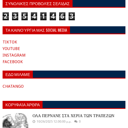
ΣΥΝΟΛΙΚΈΣ ΠΡΟΒΟΛΈΣ ΣΕΛΊΔΑΣ
2
3
5
4
1
4
6
3
ΤΑ ΚΑΙΝΟΎΡΓΙΑ ΜΑΣ SOCIAL MEDIA
TIKTOK
YOUTUBE
INSTAGRAM
FACEBOOK
ΕΔΩ ΜΙΛΑΜΕ
CHATANGO
ΚΟΡΥΦΑΊΑ ΆΡΘΡΑ
ΟΛΑ ΠΕΡΝΑΝΕ ΣΤΑ ΧΕΡΙΑ ΤΩΝ ΤΡΑΠΕΖΩΝ
10/26/2025 12:00:00 μ.μ.
0