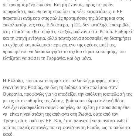
σε τρικυμισμένο ωκεανό. Και μη έχοντας, προς το παρόν,
αποφασίσει, πως θα αντιμετωπίσει τις νέες καταστάσεις, η ΕΕ
παραπαίει ανάμεσα στις παλιές προτιμήσεις της Δύσης και στις
εκκολαπτόμενες νέες. Ειδικότερα, η ΕΕ, δεν κατέληξε επακριβώς
στη στάση που θα τηρήσει, εφεξής, απέναντι στη Ρωσία. Επιθυμεί
και τη φτηνή ενέργεια, αλλά ταυτόχρονα προσπαθεί να διατηρήσει
το εχθρικό και πολεμικό περιεχόμενο της σχέσης μαζί της,
προκειμένου να δικαιολογήσει το σχέδιο στρατικοποίησης, που
ελπίζεται να σώσει τη Γερμανία, και όχι μόνο.
Η Ελλάδα, που πρωτοπόρησε σε πολλαπλής μορφής μίσος,
εναντίον της Ρωσίας, σε όλη τη διάρκεια του πολέμου στην
Ουκρανία, προφανώς για να αποδείξει την απόλυτη ισοπέδωσή της
με τις τότε επιθυμίες της Δύσης, βρίσκεται τώρα σε δεινή θέση.
Δεν έχει εξασφαλίσει σαφείς οδηγίες, σε σχέση με ποια θα πρέπει
να είναι η νέα στάση της απέναντι στη Ρωσία, ούτε από τον
Τραμπ, ούτε από την ΕΕ. Και, έτσι, αδυνατεί να απαγκιστρωθεί
από τις παλιές επιταγές, που εμφανίζουν τη Ρωσία, ως το απόλυτο
κακό.