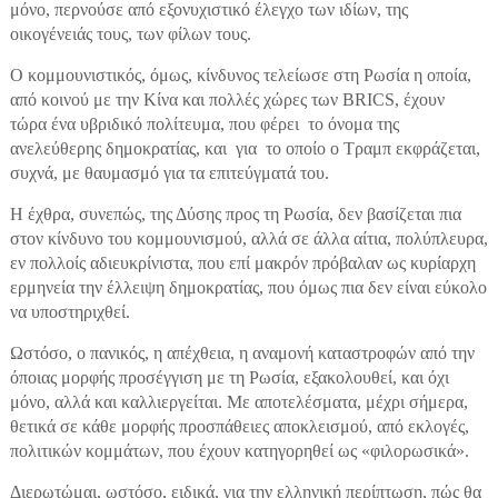
μόνο, περνούσε από εξονυχιστικό έλεγχο των ιδίων, της
οικογένειάς τους, των φίλων τους.
Ο κομμουνιστικός, όμως, κίνδυνος τελείωσε στη Ρωσία η οποία,
από κοινού με την Κίνα και πολλές χώρες των BRICS, έχουν
τώρα ένα υβριδικό πολίτευμα, που φέρει το όνομα της
ανελεύθερης δημοκρατίας, και για το οποίο ο Τραμπ εκφράζεται,
συχνά, με θαυμασμό για τα επιτεύγματά του.
Η έχθρα, συνεπώς, της Δύσης προς τη Ρωσία, δεν βασίζεται πια
στον κίνδυνο του κομμουνισμού, αλλά σε άλλα αίτια, πολύπλευρα,
εν πολλοίς αδιευκρίνιστα, που επί μακρόν πρόβαλαν ως κυρίαρχη
ερμηνεία την έλλειψη δημοκρατίας, που όμως πια δεν είναι εύκολο
να υποστηριχθεί.
Ωστόσο, ο πανικός, η απέχθεια, η αναμονή καταστροφών από την
όποιας μορφής προσέγγιση με τη Ρωσία, εξακολουθεί, και όχι
μόνο, αλλά και καλλιεργείται. Με αποτελέσματα, μέχρι σήμερα,
θετικά σε κάθε μορφής προσπάθειες αποκλεισμού, από εκλογές,
πολιτικών κομμάτων, που έχουν κατηγορηθεί ως «φιλορωσικά».
Διερωτώμαι, ωστόσο, ειδικά, για την ελληνική περίπτωση, πώς θα