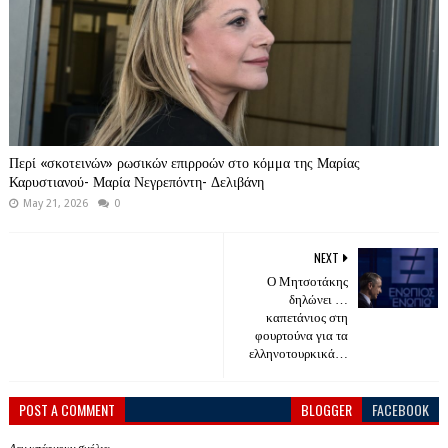
Περί «σκοτεινών» ρωσικών επιρροών στο κόμμα της Μαρίας
Καρυστιανού- Μαρία Νεγρεπόντη- Δελιβάνη
May 21, 2026
0
NEXT
Ο Μητσοτάκης
δηλώνει …
καπετάνιος στη
φουρτούνα για τα
ελληνοτουρκικά…
POST A COMMENT
BLOGGER
FACEBOOK