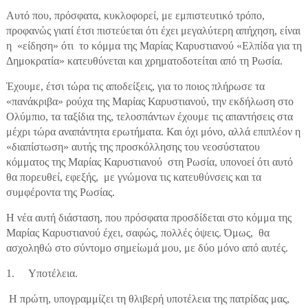
Αυτό που, πρόσφατα, κυκλοφορεί, με εμπιστευτικό τρόπο,
προφανώς γιατί έτσι πιστεύεται ότι έχει μεγαλύτερη απήχηση, είναι
η «είδηση» ότι το κόμμα της Μαρίας Καρυστιανού «Ελπίδα για τη
Δημοκρατία» κατευθύνεται και χρηματοδοτείται από τη Ρωσία.
Έχουμε, έτσι τώρα τις αποδείξεις, για το ποιος πλήρωσε τα
«πανάκριβα» ρούχα της Μαρίας Καρυστιανού, την εκδήλωση στο
Ολύμπιο, τα ταξίδια της, τελοσπάντων έχουμε τις απαντήσεις στα
μέχρι τώρα αναπάντητα ερωτήματα. Και όχι μόνο, αλλά επιπλέον η
«διαπίστωση» αυτής της προσκόλλησης του νεοσύστατου
κόμματος της Μαρίας Καρυστιανού στη Ρωσία, υπονοεί ότι αυτό
θα πορευθεί, εφεξής, με γνώμονα τις κατευθύνσεις και τα
συμφέροντα της Ρωσίας.
Η νέα αυτή διάσταση, που πρόσφατα προσδίδεται στο κόμμα της
Μαρίας Καρυστιανού έχει, σαφώς, πολλές όψεις. Όμως, θα
ασχοληθώ στο σύντομο σημείωμά μου, με δύο μόνο από αυτές.
1. Υποτέλεια.
Η πρώτη, υπογραμμίζει τη θλιβερή υποτέλεια της πατρίδας μας,