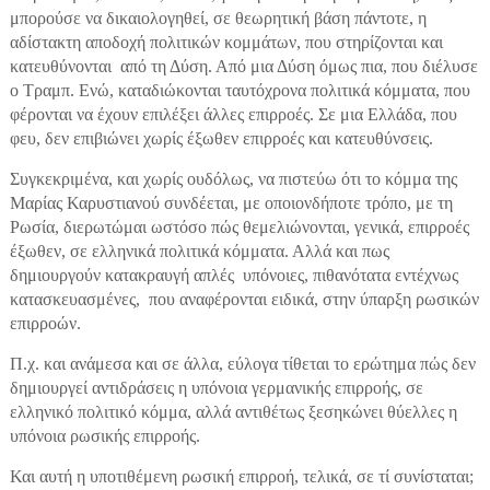
μπορούσε να δικαιολογηθεί, σε θεωρητική βάση πάντοτε, η
αδίστακτη αποδοχή πολιτικών κομμάτων, που στηρίζονται και
κατευθύνονται από τη Δύση. Από μια Δύση όμως πια, που διέλυσε
ο Τραμπ. Ενώ, καταδιώκονται ταυτόχρονα πολιτικά κόμματα, που
φέρονται να έχουν επιλέξει άλλες επιρροές. Σε μια Ελλάδα, που
φευ, δεν επιβιώνει χωρίς έξωθεν επιρροές και κατευθύνσεις.
Συγκεκριμένα, και χωρίς ουδόλως, να πιστεύω ότι το κόμμα της
Μαρίας Καρυστιανού συνδέεται, με οποιονδήποτε τρόπο, με τη
Ρωσία, διερωτώμαι ωστόσο πώς θεμελιώνονται, γενικά, επιρροές
έξωθεν, σε ελληνικά πολιτικά κόμματα. Αλλά και πως
δημιουργούν κατακραυγή απλές υπόνοιες, πιθανότατα εντέχνως
κατασκευασμένες, που αναφέρονται ειδικά, στην ύπαρξη ρωσικών
επιρροών.
Π.χ. και ανάμεσα και σε άλλα, εύλογα τίθεται το ερώτημα πώς δεν
δημιουργεί αντιδράσεις η υπόνοια γερμανικής επιρροής, σε
ελληνικό πολιτικό κόμμα, αλλά αντιθέτως ξεσηκώνει θύελλες η
υπόνοια ρωσικής επιρροής.
Και αυτή η υποτιθέμενη ρωσική επιρροή, τελικά, σε τί συνίσταται;