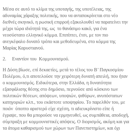
Μέσα σε αυτό το κλίμα της υποταγής, της υποτέλειας, της
αδυναμίας χάραξης πολιτικής, που να ανταποκρίνεται στο νέο
διεθνές σκηνικό, η ρωσική επιρροή εξακολουθεί να παρατείνει την
μέχρι τώρα ιδιότητά της, ως το θανάσιμο κακό, για ένα
νεοσύστατο ελληνικό κόμμα. Επιπίπτει, έτσι, με τον πιο
ανεγκέφαλο δυνατό τρόπο και μεθοδευμένα, στο κόμμα της
Μαρίας Καρυστιανού.
2. Εναντίον του Κομμουνισμού.
Η Δύση βίωσε, επί δεκαετίες, μετά το τέλος του Β’ Παγκοσμίου
Πολέμου, ό,τι αποτελούσε την χειρότερη δυνατή απειλή, που ήταν
ο κομμουνισμός. Ειδικότερα, στην Ελλάδα, η δυνατότητα
εξασφάλισης θέσης στο δημόσιο, περνούσε από κόσκινο των
πολιτικών θέσεων, απόψεων, υποψιών, ψιθύρων, ανυπόστατων
κατηγοριών κλπ., του εκάστοτε υποψηφίου. Το παρελθόν του, με
ποιόν ύποπτο αριστερό είχε σχέση, τι αδιευκρίνιστο είπε ή
έγραψε, που θα μπορούσε να ερμηνευθεί, ως συμπάθεια, αποδοχή,
σύμπραξη με κομμουνιστικές απόψεις. Ο διορισμός, ακόμη και για
τα άτομα καθαρισμού των χώρων των Πανεπιστημίων, και όχι