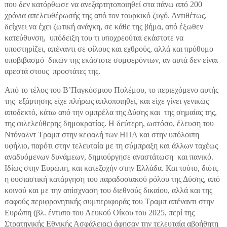
που δεν κατόρθωσε να ανεξαρτητοποιηθεί στα πάνω από 200
χρόνια απελευθέρωσής της από τον τουρκικό ζυγό. Αντιθέτως,
δείχνει να έχει ζωτική ανάγκη, σε κάθε της βήμα, από έξωθεν
κατεύθυνση, υπόδειξη του τι υποχρεούται εκάστοτε να
υποστηρίζει, απέναντι σε φίλους και εχθρούς, αλλά και πρόθυμο
υποβιβασμό δικών της εκάστοτε συμφερόντων, αν αυτά δεν είναι
αρεστά στους προστάτες της.
Από το τέλος του Β’Παγκόσμιου Πολέμου, το περιεχόμενο αυτής
της εξάρτησης είχε πλήρως απλοποιηθεί, και είχε γίνει γενικώς
αποδεκτό, κάτω από την ομπρέλα της Δύσης και της σημαίας της,
της φιλελεύθερης δημοκρατίας. Η δεύτερη, ωστόσο, έλευση του
Ντόναλντ Τραμπ στην κεφαλή των ΗΠΑ και στην υπόλοιπη
υφήλιο, παρότι στην τελευταία με τη σύμπραξη και άλλων ταχέως
αναδυόμενων δυνάμεων, δημιούργησε αναστάτωση και πανικό.
Ιδίως στην Ευρώπη, και κατεξοχήν στην Ελλάδα. Και τούτο, διότι,
η ουσιαστική κατάργηση του παραδοσιακού ρόλου της Δύσης, από
κοινού και με την απίσχναση του διεθνούς δικαίου, αλλά και της
σαφούς περιφρονητικής συμπεριφοράς του Τραμπ απέναντι στην
Ευρώπη (βλ. έντυπο του Λευκού Οίκου του 2025, περί της
Στρατηγικής Εθνικής Ασφάλειας) άφησαν την τελευταία αβοήθητη